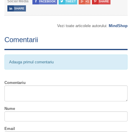
Social Media

FACEBOOK

TWEET

+1

SHARE

SHARE
Vezi toate articolele autorului:
MindShop
Comentarii
Adauga primul comentariu
Comentariu
Nume
Email