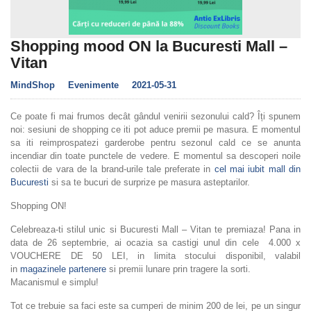
Shopping mood ON la Bucuresti Mall –
Vitan
MindShop
Evenimente
2021-05-31
Ce poate fi mai frumos decât gândul venirii sezonului cald? Îți spunem
noi: sesiuni de shopping ce iti pot aduce premii pe masura. E momentul
sa iti reimprospatezi garderobe pentru sezonul cald ce se anunta
incendiar din toate punctele de vedere. E momentul sa descoperi noile
colectii de vara de la brand-urile tale preferate in
cel mai iubit mall din
Bucuresti
si sa te bucuri de surprize pe masura asteptarilor.
Shopping ON!
Celebreaza-ti stilul unic si Bucuresti Mall – Vitan te premiaza! Pana in
data de 26 septembrie, ai ocazia sa castigi unul din cele 4.000 x
VOUCHERE DE 50 LEI, in limita stocului disponibil, valabil
in
magazinele partenere
si premii lunare prin tragere la sorti.
Macanismul e simplu!
Tot ce trebuie sa faci este sa cumperi de minim 200 de lei, pe un singur