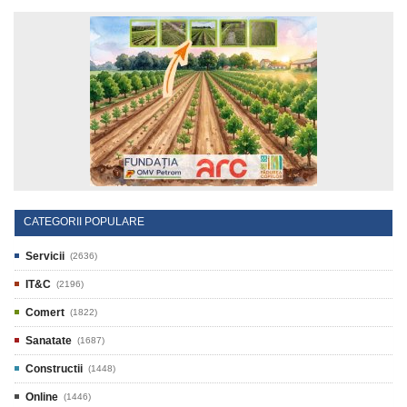
CATEGORII POPULARE
Servicii
(2636)
IT&C
(2196)
Comert
(1822)
Sanatate
(1687)
Constructii
(1448)
Online
(1446)