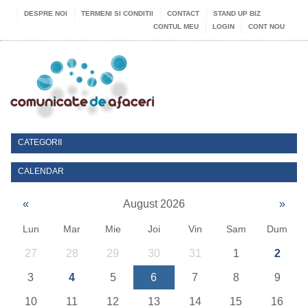
DESPRE NOI
TERMENI SI CONDITII
CONTACT
STAND UP BIZ
CONTUL MEU
LOGIN
CONT NOU
CATEGORII
CALENDAR
«
August 2026
»
Lun
Mar
Mie
Joi
Vin
Sam
Dum
27
28
29
30
31
1
2
3
4
5
6
7
8
9
10
11
12
13
14
15
16