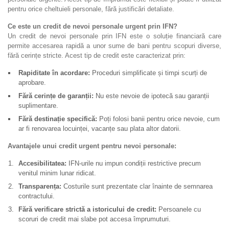
pentru orice cheltuieli personale, fără justificări detaliate.
Ce este un credit de nevoi personale urgent prin IFN?
Un credit de nevoi personale prin IFN este o soluție financiară care
permite accesarea rapidă a unor sume de bani pentru scopuri diverse,
fără cerințe stricte. Acest tip de credit este caracterizat prin:
Rapiditate în acordare:
Proceduri simplificate și timpi scurți de
aprobare.
Fără cerințe de garanții:
Nu este nevoie de ipotecă sau garanții
suplimentare.
Fără destinație specifică:
Poți folosi banii pentru orice nevoie, cum
ar fi renovarea locuinței, vacanțe sau plata altor datorii.
Avantajele unui credit urgent pentru nevoi personale:
Accesibilitatea:
IFN-urile nu impun condiții restrictive precum
venitul minim lunar ridicat.
Transparența:
Costurile sunt prezentate clar înainte de semnarea
contractului.
Fără verificare strictă a istoricului de credit:
Persoanele cu
scoruri de credit mai slabe pot accesa împrumuturi.