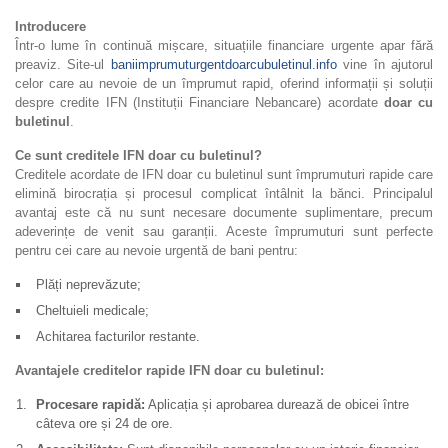
Introducere
Într-o lume în continuă mișcare, situațiile financiare urgente apar fără
preaviz. Site-ul
baniimprumuturgentdoarcubuletinul.info
vine în ajutorul
celor care au nevoie de un împrumut rapid, oferind informații și soluții
despre credite IFN (Instituții Financiare Nebancare) acordate
doar cu
buletinul
.
Ce sunt creditele IFN doar cu buletinul?
Creditele acordate de IFN doar cu buletinul sunt împrumuturi rapide care
elimină birocrația și procesul complicat întâlnit la bănci. Principalul
avantaj este că nu sunt necesare documente suplimentare, precum
adeverințe de venit sau garanții. Aceste împrumuturi sunt perfecte
pentru cei care au nevoie urgentă de bani pentru:
Plăți neprevăzute;
Cheltuieli medicale;
Achitarea facturilor restante.
Avantajele creditelor rapide IFN doar cu buletinul:
Procesare rapidă:
Aplicația și aprobarea durează de obicei între
câteva ore și 24 de ore.