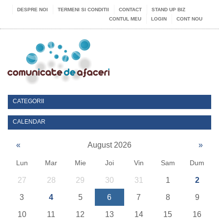
DESPRE NOI
TERMENI SI CONDITII
CONTACT
STAND UP BIZ
CONTUL MEU
LOGIN
CONT NOU
CATEGORII
CALENDAR
«
August 2026
»
Lun
Mar
Mie
Joi
Vin
Sam
Dum
27
28
29
30
31
1
2
3
4
5
6
7
8
9
10
11
12
13
14
15
16