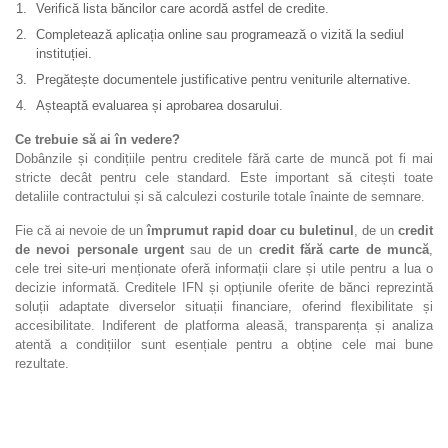
Verifică lista băncilor care acordă astfel de credite.
Completează aplicația online sau programează o vizită la sediul
instituției.
Pregătește documentele justificative pentru veniturile alternative.
Așteaptă evaluarea și aprobarea dosarului.
Ce trebuie să ai în vedere?
Dobânzile și condițiile pentru creditele fără carte de muncă pot fi mai
stricte decât pentru cele standard. Este important să citești toate
detaliile contractului și să calculezi costurile totale înainte de semnare.
Fie că ai nevoie de un
împrumut rapid doar cu buletinul
, de un
credit
de nevoi personale urgent
sau de un
credit fără carte de muncă
,
cele trei site-uri menționate oferă informații clare și utile pentru a lua o
decizie informată. Creditele IFN și opțiunile oferite de bănci reprezintă
soluții adaptate diverselor situații financiare, oferind flexibilitate și
accesibilitate. Indiferent de platforma aleasă, transparența și analiza
atentă a condițiilor sunt esențiale pentru a obține cele mai bune
rezultate.