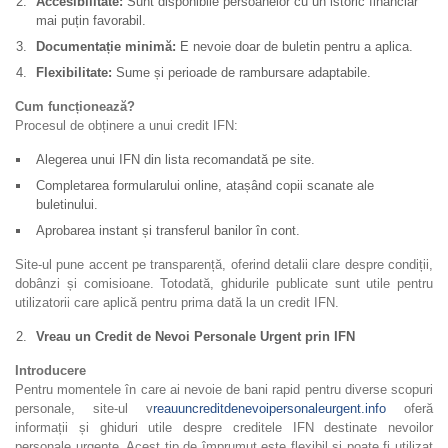
Accesibilitate:
Sunt disponibile persoanelor cu un istoric financiar
mai puțin favorabil.
Documentație minimă:
E nevoie doar de buletin pentru a aplica.
Flexibilitate:
Sume și perioade de rambursare adaptabile.
Cum funcționează?
Procesul de obținere a unui credit IFN:
Alegerea unui IFN din lista recomandată pe site.
Completarea formularului online, atașând copii scanate ale
buletinului.
Aprobarea instant și transferul banilor în cont.
Site-ul pune accent pe transparență, oferind detalii clare despre condiții,
dobânzi și comisioane. Totodată, ghidurile publicate sunt utile pentru
utilizatorii care aplică pentru prima dată la un credit IFN.
Vreau un Credit de Nevoi Personale Urgent prin IFN
Introducere
Pentru momentele în care ai nevoie de bani rapid pentru diverse scopuri
personale, site-ul v
reauuncreditdenevoipersonaleurgent.info
oferă
informații și ghiduri utile despre creditele IFN destinate nevoilor
personale urgente. Acest tip de împrumut este flexibil și poate fi utilizat