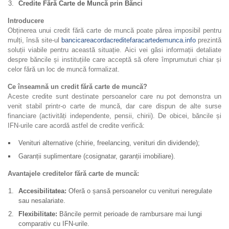
Credite Fără Carte de Muncă prin Bănci
Introducere
Obținerea unui credit fără carte de muncă poate părea imposibil pentru
mulți, însă site-ul
bancicareacordacreditefaracartedemunca.info
prezintă
soluții viabile pentru această situație. Aici vei găsi informații detaliate
despre băncile și instituțiile care acceptă să ofere împrumuturi chiar și
celor fără un loc de muncă formalizat.
Ce înseamnă un credit fără carte de muncă?
Aceste credite sunt destinate persoanelor care nu pot demonstra un
venit stabil printr-o carte de muncă, dar care dispun de alte surse
financiare (activități independente, pensii, chirii). De obicei, băncile și
IFN-urile care acordă astfel de credite verifică:
Venituri alternative (chirie, freelancing, venituri din dividende);
Garanții suplimentare (cosignatar, garanții imobiliare).
Avantajele creditelor fără carte de muncă:
Accesibilitatea:
Oferă o șansă persoanelor cu venituri neregulate
sau nesalariate.
Flexibilitate:
Băncile permit perioade de rambursare mai lungi
comparativ cu IFN-urile.