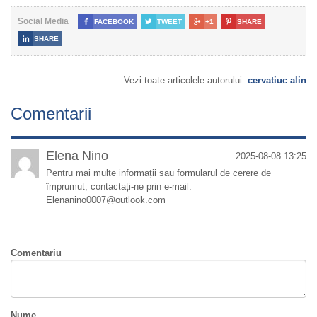
Social Media

FACEBOOK

TWEET

+1

SHARE

SHARE
Vezi toate articolele autorului:
cervatiuc alin
Comentarii
Elena Nino
2025-08-08 13:25
Pentru mai multe informații sau formularul de cerere de
împrumut, contactați-ne prin e-mail:
Elenanino0007@outlook.com
Comentariu
Nume