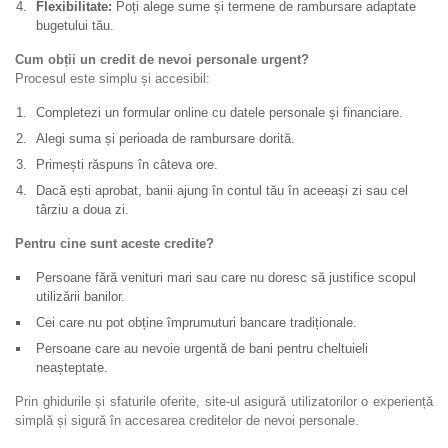
Flexibilitate:
Poți alege sume și termene de rambursare adaptate
bugetului tău.
Cum obții un credit de nevoi personale urgent?
Procesul este simplu și accesibil:
Completezi un formular online cu datele personale și financiare.
Alegi suma și perioada de rambursare dorită.
Primești răspuns în câteva ore.
Dacă ești aprobat, banii ajung în contul tău în aceeași zi sau cel
târziu a doua zi.
Pentru cine sunt aceste credite?
Persoane fără venituri mari sau care nu doresc să justifice scopul
utilizării banilor.
Cei care nu pot obține împrumuturi bancare tradiționale.
Persoane care au nevoie urgentă de bani pentru cheltuieli
neașteptate.
Prin ghidurile și sfaturile oferite, site-ul asigură utilizatorilor o experiență
simplă și sigură în accesarea creditelor de nevoi personale.