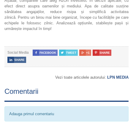
Așadar, companiile care aleg H2On investesc în decizii aplicate, cu
efect direct asupra oamenilor și mediului. Apa de calitate susține
sănătatea angajaților, reduce risipa și simplifică activitatea
zilnică. Pentru un birou mai bine organizat, începe cu facilitățile pe care
echipele le folosesc zilnic. Analizează opțiunile, stabilește pașii și
urmărește impactul în timp!
Social Media

FACEBOOK

TWEET

+1

SHARE

SHARE
Vezi toate articolele autorului:
LPN MEDIA
Comentarii
Adauga primul comentariu