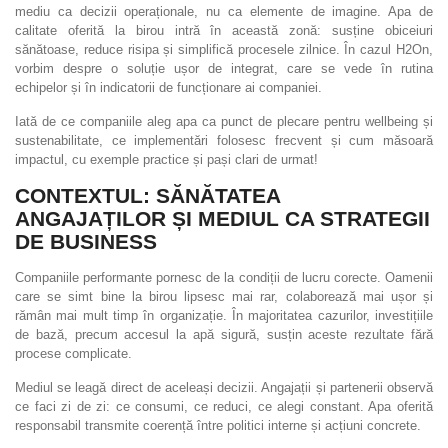
mediu ca decizii operaționale, nu ca elemente de imagine. Apa de
calitate oferită la birou intră în această zonă: susține obiceiuri
sănătoase, reduce risipa și simplifică procesele zilnice. În cazul H2On,
vorbim despre o soluție ușor de integrat, care se vede în rutina
echipelor și în indicatorii de funcționare ai companiei.
Iată de ce companiile aleg apa ca punct de plecare pentru wellbeing și
sustenabilitate, ce implementări folosesc frecvent și cum măsoară
impactul, cu exemple practice și pași clari de urmat!
CONTEXTUL: SĂNĂTATEA
ANGAJAȚILOR ȘI MEDIUL CA STRATEGII
DE BUSINESS
Companiile performante pornesc de la condiții de lucru corecte. Oamenii
care se simt bine la birou lipsesc mai rar, colaborează mai ușor și
rămân mai mult timp în organizație. În majoritatea cazurilor, investițiile
de bază, precum accesul la apă sigură, susțin aceste rezultate fără
procese complicate.
Mediul se leagă direct de aceleași decizii. Angajații și partenerii observă
ce faci zi de zi: ce consumi, ce reduci, ce alegi constant. Apa oferită
responsabil transmite coerență între politici interne și acțiuni concrete.