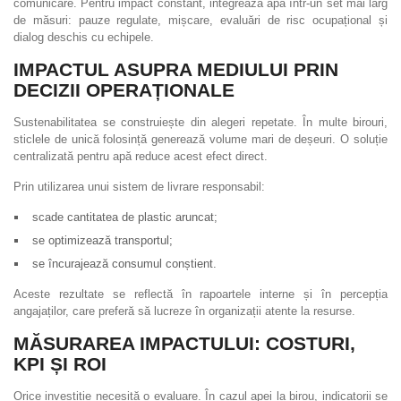
comunicare. Pentru impact constant, integrează apa într-un set mai larg
de măsuri: pauze regulate, mișcare, evaluări de risc ocupațional și
dialog deschis cu echipele.
IMPACTUL ASUPRA MEDIULUI PRIN
DECIZII OPERAȚIONALE
Sustenabilitatea se construiește din alegeri repetate. În multe birouri,
sticlele de unică folosință generează volume mari de deșeuri. O soluție
centralizată pentru apă reduce acest efect direct.
Prin utilizarea unui sistem de livrare responsabil:
scade cantitatea de plastic aruncat;
se optimizează transportul;
se încurajează consumul conștient.
Aceste rezultate se reflectă în rapoartele interne și în percepția
angajaților, care preferă să lucreze în organizații atente la resurse.
MĂSURAREA IMPACTULUI: COSTURI,
KPI ȘI ROI
Orice investiție necesită o evaluare. În cazul apei la birou, indicatorii se