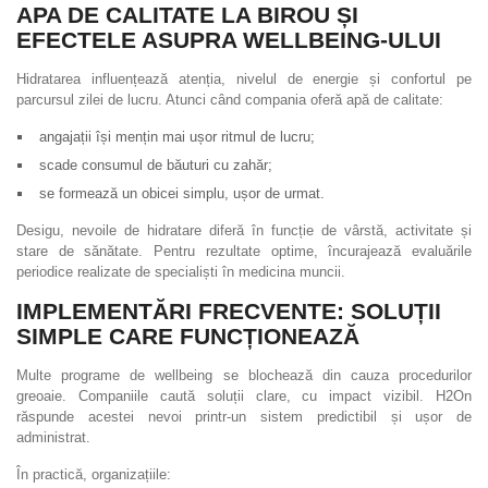
APA DE CALITATE LA BIROU ȘI
EFECTELE ASUPRA WELLBEING-ULUI
Hidratarea influențează atenția, nivelul de energie și confortul pe
parcursul zilei de lucru. Atunci când compania oferă apă de calitate:
angajații își mențin mai ușor ritmul de lucru;
scade consumul de băuturi cu zahăr;
se formează un obicei simplu, ușor de urmat.
Desigu, nevoile de hidratare diferă în funcție de vârstă, activitate și
stare de sănătate. Pentru rezultate optime, încurajează evaluările
periodice realizate de specialiști în medicina muncii.
IMPLEMENTĂRI FRECVENTE: SOLUȚII
SIMPLE CARE FUNCȚIONEAZĂ
Multe programe de wellbeing se blochează din cauza procedurilor
greoaie. Companiile caută soluții clare, cu impact vizibil. H2On
răspunde acestei nevoi printr-un sistem predictibil și ușor de
administrat.
În practică, organizațiile: