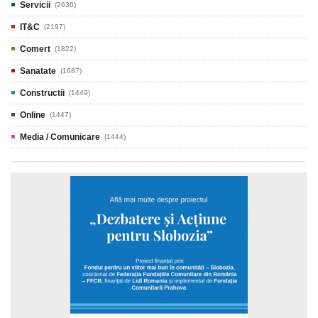
Servicii
(2636)
IT&C
(2197)
Comert
(1822)
Sanatate
(1687)
Constructii
(1449)
Online
(1447)
Media / Comunicare
(1444)