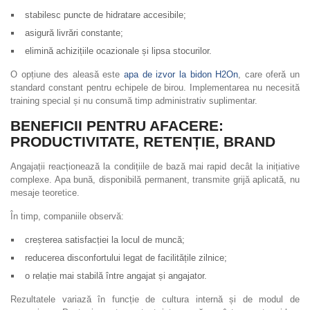
stabilesc puncte de hidratare accesibile;
asigură livrări constante;
elimină achizițiile ocazionale și lipsa stocurilor.
O opțiune des aleasă este
apa de izvor la bidon H2On
, care oferă un
standard constant pentru echipele de birou. Implementarea nu necesită
training special și nu consumă timp administrativ suplimentar.
BENEFICII PENTRU AFACERE:
PRODUCTIVITATE, RETENȚIE, BRAND
Angajații reacționează la condițiile de bază mai rapid decât la inițiative
complexe. Apa bună, disponibilă permanent, transmite grijă aplicată, nu
mesaje teoretice.
În timp, companiile observă:
creșterea satisfacției la locul de muncă;
reducerea disconfortului legat de facilitățile zilnice;
o relație mai stabilă între angajat și angajator.
Rezultatele variază în funcție de cultura internă și de modul de