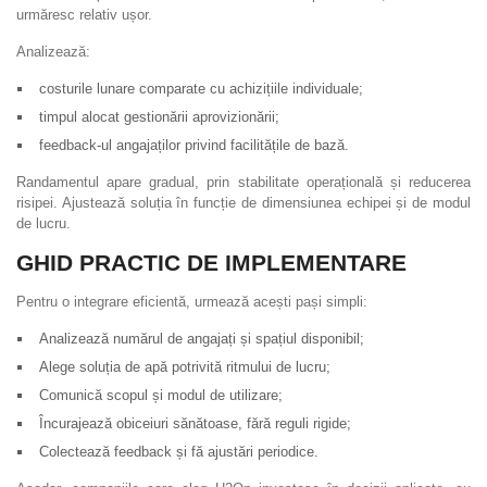
urmăresc relativ ușor.
Analizează:
costurile lunare comparate cu achizițiile individuale;
timpul alocat gestionării aprovizionării;
feedback-ul angajaților privind facilitățile de bază.
Randamentul apare gradual, prin stabilitate operațională și reducerea
risipei. Ajustează soluția în funcție de dimensiunea echipei și de modul
de lucru.
GHID PRACTIC DE IMPLEMENTARE
Pentru o integrare eficientă, urmează acești pași simpli:
Analizează numărul de angajați și spațiul disponibil;
Alege soluția de apă potrivită ritmului de lucru;
Comunică scopul și modul de utilizare;
Încurajează obiceiuri sănătoase, fără reguli rigide;
Colectează feedback și fă ajustări periodice.