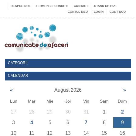
DESPRE NOI
TERMENI SI CONDITII
CONTACT
STAND UP BIZ
CONTUL MEU
LOGIN
CONT NOU
CATEGORII
CALENDAR
«
August 2026
»
Lun
Mar
Mie
Joi
Vin
Sam
Dum
27
28
29
30
31
1
2
3
4
5
6
7
8
9
10
11
12
13
14
15
16