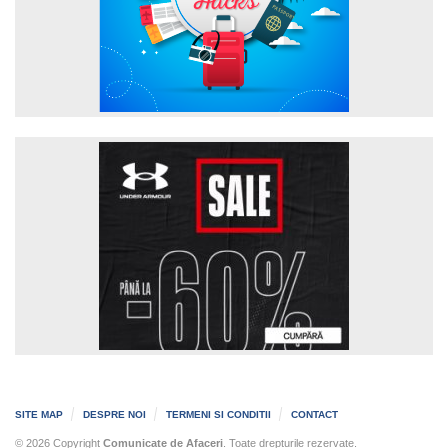
SITE MAP
DESPRE NOI
TERMENI SI CONDITII
CONTACT
© 2026 Copyright
Comunicate de Afaceri
. Toate drepturile rezervate.