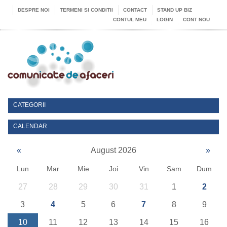
DESPRE NOI
TERMENI SI CONDITII
CONTACT
STAND UP BIZ
CONTUL MEU
LOGIN
CONT NOU
CATEGORII
CALENDAR
«
August 2026
»
Lun
Mar
Mie
Joi
Vin
Sam
Dum
27
28
29
30
31
1
2
3
4
5
6
7
8
9
10
11
12
13
14
15
16