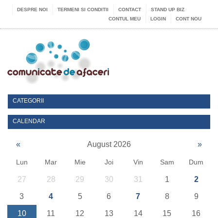
DESPRE NOI
TERMENI SI CONDITII
CONTACT
STAND UP BIZ
CONTUL MEU
LOGIN
CONT NOU
CATEGORII
CALENDAR
«
August 2026
»
Lun
Mar
Mie
Joi
Vin
Sam
Dum
27
28
29
30
31
1
2
3
4
5
6
7
8
9
10
11
12
13
14
15
16