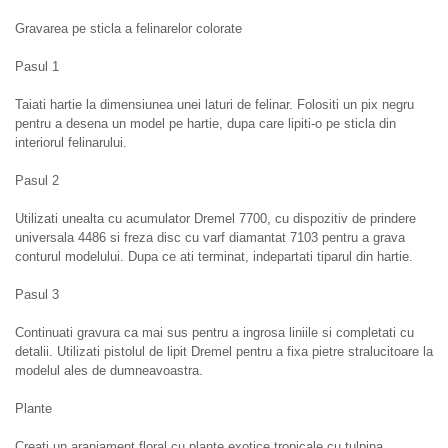
Gravarea pe sticla a felinarelor colorate
Pasul 1
Taiati hartie la dimensiunea unei laturi de felinar. Folositi un pix negru
pentru a desena un model pe hartie, dupa care lipiti-o pe sticla din
interiorul felinarului.
Pasul 2
Utilizati unealta cu acumulator Dremel 7700, cu dispozitiv de prindere
universala 4486 si freza disc cu varf diamantat 7103 pentru a grava
conturul modelului. Dupa ce ati terminat, indepartati tiparul din hartie.
Pasul 3
Continuati gravura ca mai sus pentru a ingrosa liniile si completati cu
detalii. Utilizati pistolul de lipit Dremel pentru a fixa pietre stralucitoare la
modelul ales de dumneavoastra.
Plante
Creati un aranjament floral cu plante exotice tropicale cu tulpina