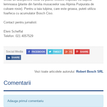
lemnoasa (plante din familia musaceelor sau Alpinia Purpurata de
culoare rosie). Pentru a taia tulpina, care este groasa, puteti utiliza
foarfeca cu acumulator Bosch Ciso.
Contact pentru jurnalisti:
Eleni Scheffal
Telefon: 021 4057529
Social Media

FACEBOOK

TWEET

+1

SHARE

SHARE
Vezi toate articolele autorului:
Robert Bosch SRL
Comentarii
Adauga primul comentariu