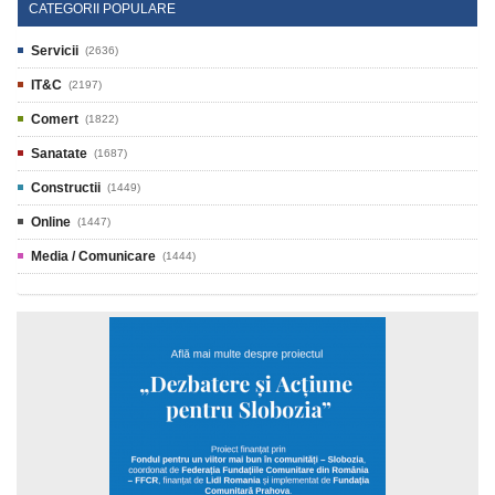
CATEGORII POPULARE
Servicii
(2636)
IT&C
(2197)
Comert
(1822)
Sanatate
(1687)
Constructii
(1449)
Online
(1447)
Media / Comunicare
(1444)