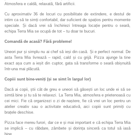
Atmosfera e caldă, relaxată, fără artificii.
Cu aproximativ 36 de locuri cu posibilitate de extindere, e destul de
intim ca să te simți confortabil, dar suficient de spațios pentru momente
speciale. Și dacă vrei să închiriezi întreaga locație pentru o seară,
echipa Terra Mia se ocupă de tot – tu doar te bucuri.
Comandă de acasă? Fără probleme!
Uneori pur și simplu nu ai chef să ieși din casă. Și e perfect normal. De
asta Terra Mia livrează – rapid, cald și cu grijă. Pizza ajunge la tine
exact așa cum a ieșit din cuptor, gata să transforme o seară obișnuită
într-una mai plăcută.
Copiii sunt bine-veniți (și se simt în largul lor)
Dacă ai copii, știi cât de greu e uneori să găsești un loc unde ei să se
simtă bine și tu să te relaxezi. La Terra Mia, atmosfera e prietenoasă cu
cei mici. Fie că organizezi o zi de naștere, fie că vrei un loc pentru un
atelier creativ sau o activitate educativă, aici copiii sunt primiți cu
brațele deschise.
Pizza face mereu furori, dar ce e și mai important e că echipa Terra Mia
se implică – cu răbdare, zâmbete și dorința sinceră ca totul să iasă
bine.