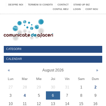
DESPRE NOI
TERMENI SI CONDITII
CONTACT
STAND UP BIZ
CONTUL MEU
LOGIN
CONT NOU
CATEGORII
CALENDAR
«
August 2026
»
Lun
Mar
Mie
Joi
Vin
Sam
Dum
27
28
29
30
31
1
2
3
4
5
6
7
8
9
10
11
12
13
14
15
16