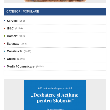
CATEGORII POPULARE
Servicii
(2636)
IT&C
(2196)
Comert
(1822)
Sanatate
(1687)
Constructii
(1448)
Online
(1446)
Media / Comunicare
(1444)