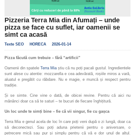
Pizzeria Terra Mia din Afumați – unde
pizza se face cu suflet, iar oamenii se
simt ca acasă
Texte SEO
HORECA
2026-01-14
Pizza făcută cum trebuie – fără “artificii”
Oamenii din spatele
Terra Mia
știu că nu poți pacali gustul. Ingredientele
sunt alese cu atentie: mozzarella e cea adevărată, roșiile miros a vară,
aluatul e pregătit cu răbdare. Nu e magie, e muncă și respect pentru
tradiție.
Și se simte. Cine vine o dată, de obicei revine. Pentru că aici nu
mănânci doar ca să te saturi – te bucuri de fiecare înghițitură.
Un loc unde te simți bine – fie că vii singur, fie cu gașca
Terra Mia e genul acela de loc în care poți veni după o zi lungă, doar ca
să deconectezi. Sau poți aduna prietenii pentru o aniversare, o
petrecere mică sau pur și simplu pentru că vă e dor unul de altul.