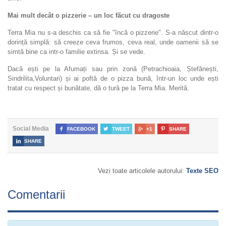
Mai mult decât o pizzerie – un loc făcut cu dragoste
Terra Mia nu s-a deschis ca să fie "încă o pizzerie". S-a născut dintr-o
dorință simplă: să creeze ceva frumos, ceva real, unde oamenii să se
simtă bine ca intr-o familie extinsa. Și se vede.
Dacă ești pe la Afumați sau prin zonă (Petrachioaia, Ștefănești,
Sindrilita,Voluntari) și ai poftă de o pizza bună, într-un loc unde ești
tratat cu respect și bunătate, dă o tură pe la Terra Mia. Merită.
Social Media

FACEBOOK

TWEET

+1

SHARE

SHARE
Vezi toate articolele autorului:
Texte SEO
Comentarii