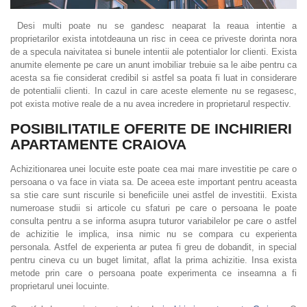
Desi multi poate nu se gandesc neaparat la reaua intentie a
proprietarilor exista intotdeauna un risc in ceea ce priveste dorinta nora
de a specula naivitatea si bunele intentii ale potentialor lor clienti. Exista
anumite elemente pe care un anunt imobiliar trebuie sa le aibe pentru ca
acesta sa fie considerat credibil si astfel sa poata fi luat in considerare
de potentialii clienti. In cazul in care aceste elemente nu se regasesc,
pot exista motive reale de a nu avea incredere in proprietarul respectiv.
POSIBILITATILE OFERITE DE INCHIRIERI
APARTAMENTE CRAIOVA
Achizitionarea unei locuite este poate cea mai mare investitie pe care o
persoana o va face in viata sa. De aceea este important pentru aceasta
sa stie care sunt riscurile si beneficiile unei astfel de investitii. Exista
numeroase studii si articole cu sfaturi pe care o persoana le poate
consulta pentru a se informa asupra tuturor variabilelor pe care o astfel
de achizitie le implica, insa nimic nu se compara cu experienta
personala. Astfel de experienta ar putea fi greu de dobandit, in special
pentru cineva cu un buget limitat, aflat la prima achizitie. Insa exista
metode prin care o persoana poate experimenta ce inseamna a fi
proprietarul unei locuinte.