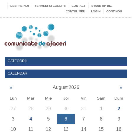
DESPRE NOI
TERMENI SI CONDITII
CONTACT
STAND UP BIZ
CONTUL MEU
LOGIN
CONT NOU
CATEGORII
CALENDAR
«
August 2026
»
Lun
Mar
Mie
Joi
Vin
Sam
Dum
27
28
29
30
31
1
2
3
4
5
6
7
8
9
10
11
12
13
14
15
16