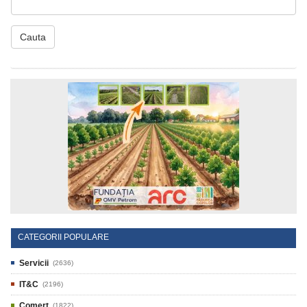
Cauta
CATEGORII POPULARE
Servicii
(2636)
IT&C
(2196)
Comert
(1822)