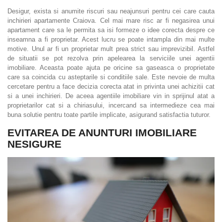
Desigur, exista si anumite riscuri sau neajunsuri pentru cei care cauta
inchirieri apartamente Craiova. Cel mai mare risc ar fi negasirea unui
apartament care sa le permita sa isi formeze o idee corecta despre ce
inseamna a fi proprietar. Acest lucru se poate intampla din mai multe
motive. Unul ar fi un proprietar mult prea strict sau imprevizibil. Astfel
de situatii se pot rezolva prin apelearea la serviciile unei agentii
imobiliare. Aceasta poate ajuta pe oricine sa gaseasca o proprietate
care sa coincida cu asteptarile si conditiile sale. Este nevoie de multa
cercetare pentru a face decizia corecta atat in privinta unei achizitii cat
si a unei inchirieri. De aceea agentiile imobiliare vin in sprijinul atat a
proprietarilor cat si a chiriasului, incercand sa intermedieze cea mai
buna solutie pentru toate partile implicate, asigurand satisfactia tuturor.
EVITAREA DE ANUNTURI IMOBILIARE
NESIGURE