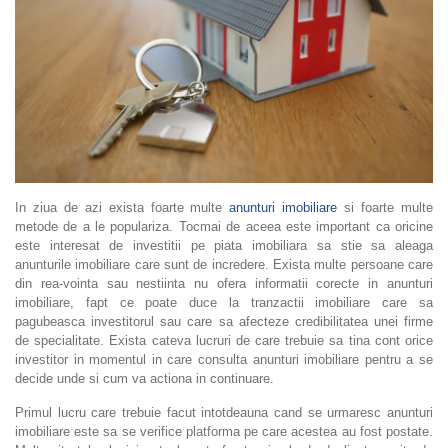
In ziua de azi exista foarte multe
anunturi imobiliare
si foarte multe
metode de a le populariza. Tocmai de aceea este important ca oricine
este interesat de investitii pe piata imobiliara sa stie sa aleaga
anunturile imobiliare care sunt de incredere. Exista multe persoane care
din rea-vointa sau nestiinta nu ofera informatii corecte in anunturi
imobiliare, fapt ce poate duce la tranzactii imobiliare care sa
pagubeasca investitorul sau care sa afecteze credibilitatea unei firme
de specialitate. Exista cateva lucruri de care trebuie sa tina cont orice
investitor in momentul in care consulta anunturi imobiliare pentru a se
decide unde si cum va actiona in continuare.
Primul lucru care trebuie facut intotdeauna cand se urmaresc anunturi
imobiliare este sa se verifice platforma pe care acestea au fost postate.