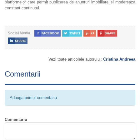
platformelor care permit publicarea de anunturi imobiliare isi modereaza
constant continutul.
Social Media

FACEBOOK

TWEET

+1

SHARE

SHARE
Vezi toate articolele autorului:
Cristina Andreea
Comentarii
Adauga primul comentariu
Comentariu