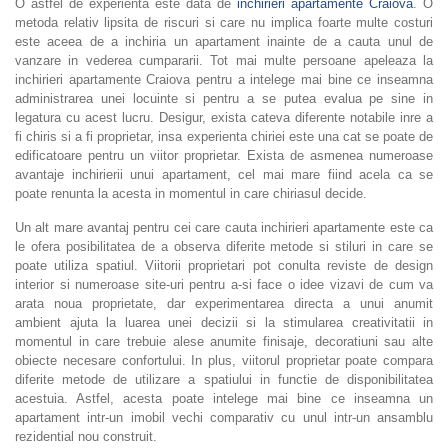
O astfel de experienta este data de
inchirieri apartamente Craiova
. O
metoda relativ lipsita de riscuri si care nu implica foarte multe costuri
este aceea de a inchiria un apartament inainte de a cauta unul de
vanzare in vederea cumpararii. Tot mai multe persoane apeleaza la
inchirieri apartamente Craiova pentru a intelege mai bine ce inseamna
administrarea unei locuinte si pentru a se putea evalua pe sine in
legatura cu acest lucru. Desigur, exista cateva diferente notabile inre a
fi chiris si a fi proprietar, insa experienta chiriei este una cat se poate de
edificatoare pentru un viitor proprietar. Exista de asmenea numeroase
avantaje inchirierii unui apartament, cel mai mare fiind acela ca se
poate renunta la acesta in momentul in care chiriasul decide.
Un alt mare avantaj pentru cei care cauta inchirieri apartamente este ca
le ofera posibilitatea de a observa diferite metode si stiluri in care se
poate utiliza spatiul. Viitorii proprietari pot conulta reviste de design
interior si numeroase site-uri pentru a-si face o idee vizavi de cum va
arata noua proprietate, dar experimentarea directa a unui anumit
ambient ajuta la luarea unei decizii si la stimularea creativitatii in
momentul in care trebuie alese anumite finisaje, decoratiuni sau alte
obiecte necesare confortului. In plus, viitorul proprietar poate compara
diferite metode de utilizare a spatiului in functie de disponibilitatea
acestuia. Astfel, acesta poate intelege mai bine ce inseamna un
apartament intr-un imobil vechi comparativ cu unul intr-un ansamblu
rezidential nou construit.