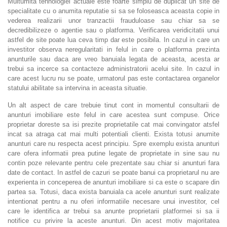
Multumita tehnologiei actuale este foarte simplu de duplicat un site de
specialitate cu o anumita reputatie si sa se foloseasca aceasta copie in
vederea realizarii unor tranzactii frauduloase sau chiar sa se
decredibilizeze o agentie sau o platforma. Verificarea veridicitatii unui
astfel de site poate lua ceva timp dar este posibila. In cazul in care un
investitor observa neregularitati in felul in care o platforma prezinta
anunturile sau daca are vreo banuiala legata de aceasta, acesta ar
trebui sa incerce sa contacteze administratorii acelui site. In cazul in
care acest lucru nu se poate, urmatorul pas este contactarea organelor
statului abilitate sa intervina in aceasta situatie.
Un alt aspect de care trebuie tinut cont in momentul consultarii de
anunturi imobiliare este felul in care acestea sunt compuse. Orice
proprietar doreste sa isi prezite proprietatile cat mai convingator atsfel
incat sa atraga cat mai multi potentiali clienti. Exista totusi anumite
anunturi care nu respecta acest principiu. Spre exemplu exista anunturi
care ofera informatii prea putine legate de proprietate in sine sau nu
contin poze relevante pentru cele prezentate sau chiar si anunturi fara
date de contact. In astfel de cazuri se poate banui ca proprietarul nu are
experienta in conceperea de anunturi imobiliare si ca este o scapare din
partea sa. Totusi, daca exista banuiala ca acele anunturi sunt realizate
intentionat pentru a nu oferi informatiile necesare unui investitor, cel
care le identifica ar trebui sa anunte proprietarii platformei si sa ii
notifice cu privire la aceste anunturi. Din acest motiv majoritatea