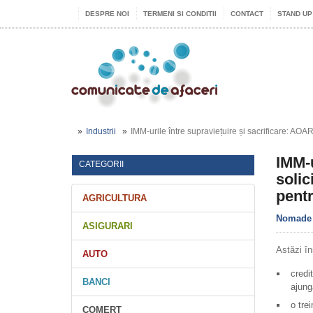
DESPRE NOI
TERMENI SI CONDITII
CONTACT
STAND UP
Industrii
IMM-urile între supraviețuire și sacrificare: AOAR 
IMM-u
CATEGORII
solic
pentr
AGRICULTURA
Nomade
ASIGURARI
Astăzi în
AUTO
credi
BANCI
ajung
o tre
COMERT