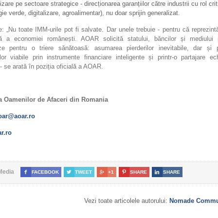
zare pe sectoare strategice - direcționarea garanțiilor către industrii cu rol crit
gie verde, digitalizare, agroalimentar), nu doar sprijin generalizat.
: „Nu toate IMM-urile pot fi salvate. Dar unele trebuie - pentru că reprezin
lă a economiei românești. AOAR solicită statului, băncilor și mediului 
ze pentru o triere sănătoasă: asumarea pierderilor inevitabile, dar și p
or viabile prin instrumente financiare inteligente și printr-o partajare ec
” - se arată în poziția oficială a AOAR.
a Oamenilor de Afaceri din Romania
oar@aoar.ro
r.ro
Media

FACEBOOK

TWEET

+1

SHARE

SHARE
Vezi toate articolele autorului:
Nomade Commun