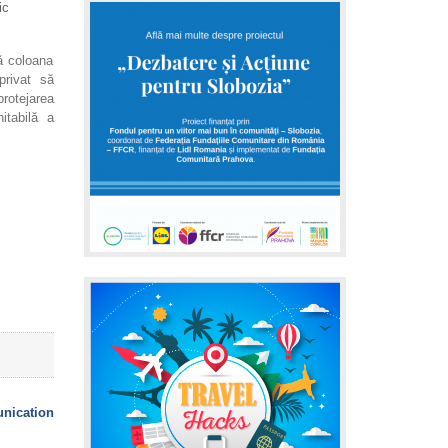
ic
tă coloana
privat să
rotejarea
hitabilă a
ication