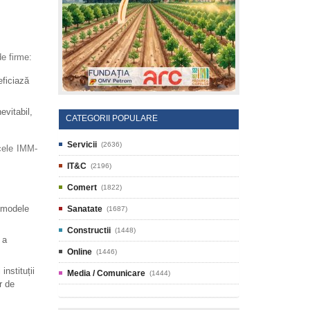
e firme:
eficiază
evitabil,
CATEGORII POPULARE
Servicii
(2636)
acele IMM-
IT&C
(2196)
Comert
(1822)
u modele
Sanatate
(1687)
Constructii
(1448)
 a
Online
(1446)
nstituții
Media / Comunicare
(1444)
r de