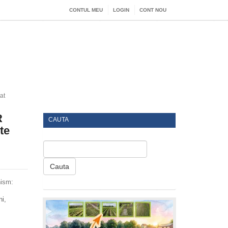
CONTUL MEU
LOGIN
CONT NOU
at
R
CAUTA
te
Cauta
nism:
ni,