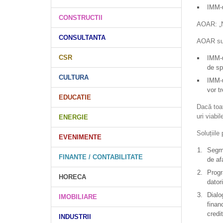
IMM-u
CONSTRUCTII
AOAR: „Nu
CONSULTANTA
AOAR subl
CSR
IMM-u
de sp
CULTURA
IMM-ur
vor t
EDUCATIE
Dacă toat
uri viabi
ENERGIE
Soluțiil
EVENIMENTE
Segme
FINANTE / CONTABILITATE
de af
Progr
HORECA
dator
Dialo
IMOBILIARE
finan
credi
INDUSTRII