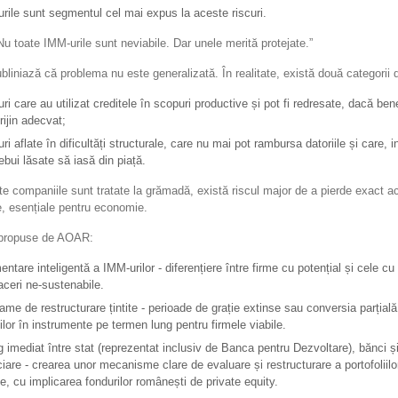
rile sunt segmentul cel mai expus la aceste riscuri.
 toate IMM-urile sunt neviabile. Dar unele merită protejate.”
iniază că problema nu este generalizată. În realitate, există două categorii d
ri care au utilizat creditele în scopuri productive și pot fi redresate, dacă ben
rijin adecvat;
i aflate în dificultăți structurale, care nu mai pot rambursa datoriile și care, in
rebui lăsate să iasă din piață.
e companiile sunt tratate la grămadă, există riscul major de a pierde exact 
le, esențiale pentru economie.
e propuse de AOAR:
ntare inteligentă a IMM-urilor - diferențiere între firme cu potențial și cele c
aceri ne-sustenabile.
ame de restructurare țintite - perioade de grație extinse sau conversia parțială
iilor în instrumente pe termen lung pentru firmele viabile.
g imediat între stat (reprezentat inclusiv de Banca pentru Dezvoltare), bănci și i
ciare - crearea unor mecanisme clare de evaluare și restructurare a portofoliilo
te, cu implicarea fondurilor românești de private equity.