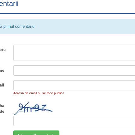
ntarii
a primul comentariu
riu
me
il
Adresa de email nu se face publica
ha
de