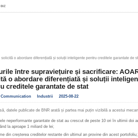
 BIZ
solicită o abordare diferențiată și soluții inteligente pentru creditele garantate de st
rile între supraviețuire și sacrificare: AOA
ită o abordare diferențiată și soluții inteligen
u creditele garantate de stat
 Communication
Industrii
2025-08-22
să, datele publicate de BNR arată și partea mai puțin vizibilă a acestui meca
tele neperformante garantate de stat au crescut de peste 10 ori în ultimii doi a
ând la aproape 1 miliard de lei;
ime din creșterea creditelor restante din ultimul an provine din acest portofoliu;