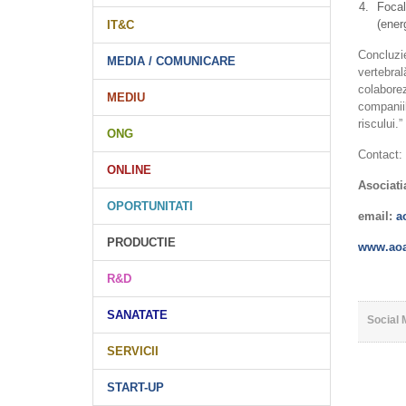
Focali
(ener
IT&C
Concluzie
MEDIA / COMUNICARE
vertebra
colabore
MEDIU
companiil
riscului.
ONG
Contact:
ONLINE
Asociati
OPORTUNITATI
email:
a
PRODUCTIE
www.aoa
R&D
SANATATE
Social 
SERVICII
START-UP