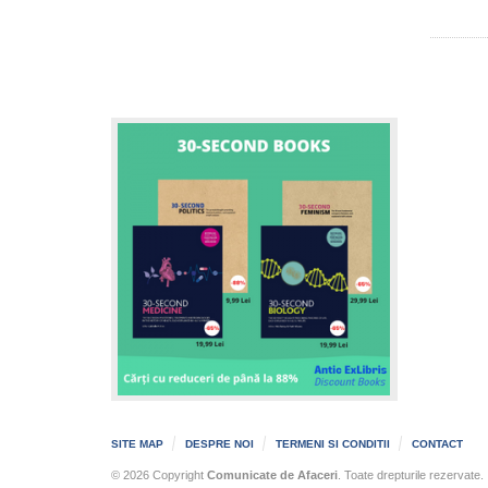
SITE MAP
DESPRE NOI
TERMENI SI CONDITII
CONTACT
© 2026 Copyright
Comunicate de Afaceri
. Toate drepturile rezervate.