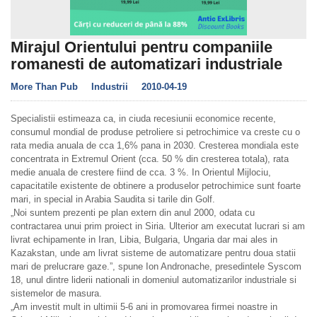
Mirajul Orientului pentru companiile
romanesti de automatizari industriale
More Than Pub
Industrii
2010-04-19
Specialistii estimeaza ca, in ciuda recesiunii economice recente,
consumul mondial de produse petroliere si petrochimice va creste cu o
rata media anuala de cca 1,6% pana in 2030. Cresterea mondiala este
concentrata in Extremul Orient (cca. 50 % din cresterea totala), rata
medie anuala de crestere fiind de cca. 3 %. In Orientul Mijlociu,
capacitatile existente de obtinere a produselor petrochimice sunt foarte
mari, in special in Arabia Saudita si tarile din Golf.
„Noi suntem prezenti pe plan extern din anul 2000, odata cu
contractarea unui prim proiect in Siria. Ulterior am executat lucrari si am
livrat echipamente in Iran, Libia, Bulgaria, Ungaria dar mai ales in
Kazakstan, unde am livrat sisteme de automatizare pentru doua statii
mari de prelucrare gaze.”, spune Ion Andronache, presedintele Syscom
18, unul dintre liderii nationali in domeniul automatizarilor industriale si
sistemelor de masura.
„Am investit mult in ultimii 5-6 ani in promovarea firmei noastre in