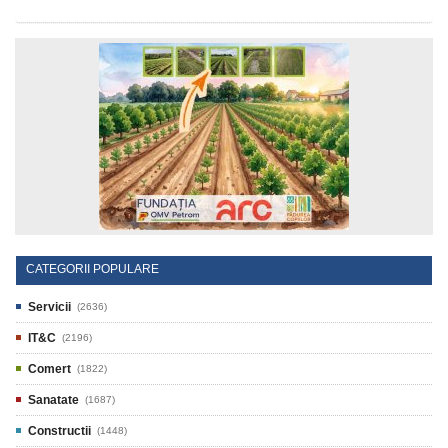
CATEGORII POPULARE
Servicii
(2636)
IT&C
(2196)
Comert
(1822)
Sanatate
(1687)
Constructii
(1448)