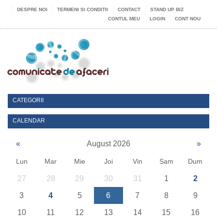
DESPRE NOI
TERMENI SI CONDITII
CONTACT
STAND UP BIZ
CONTUL MEU
LOGIN
CONT NOU
CATEGORII
CALENDAR
«
August 2026
»
Lun
Mar
Mie
Joi
Vin
Sam
Dum
27
28
29
30
31
1
2
3
4
5
6
7
8
9
10
11
12
13
14
15
16