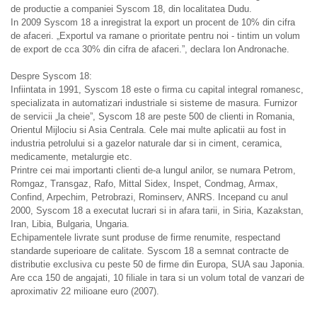
de productie a companiei Syscom 18, din localitatea Dudu.
In 2009 Syscom 18 a inregistrat la export un procent de 10% din cifra
de afaceri. „Exportul va ramane o prioritate pentru noi - tintim un volum
de export de cca 30% din cifra de afaceri.”, declara Ion Andronache.
Despre Syscom 18:
Infiintata in 1991, Syscom 18 este o firma cu capital integral romanesc,
specializata in automatizari industriale si sisteme de masura. Furnizor
de servicii „la cheie”, Syscom 18 are peste 500 de clienti in Romania,
Orientul Mijlociu si Asia Centrala. Cele mai multe aplicatii au fost in
industria petrolului si a gazelor naturale dar si in ciment, ceramica,
medicamente, metalurgie etc.
Printre cei mai importanti clienti de-a lungul anilor, se numara Petrom,
Romgaz, Transgaz, Rafo, Mittal Sidex, Inspet, Condmag, Armax,
Confind, Arpechim, Petrobrazi, Rominserv, ANRS. Incepand cu anul
2000, Syscom 18 a executat lucrari si in afara tarii, in Siria, Kazakstan,
Iran, Libia, Bulgaria, Ungaria.
Echipamentele livrate sunt produse de firme renumite, respectand
standarde superioare de calitate. Syscom 18 a semnat contracte de
distributie exclusiva cu peste 50 de firme din Europa, SUA sau Japonia.
Are cca 150 de angajati, 10 filiale in tara si un volum total de vanzari de
aproximativ 22 milioane euro (2007).