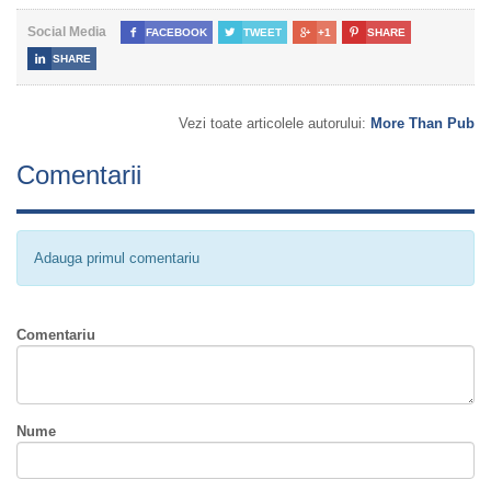
Social Media

FACEBOOK

TWEET

+1

SHARE

SHARE
Vezi toate articolele autorului:
More Than Pub
Comentarii
Adauga primul comentariu
Comentariu
Nume