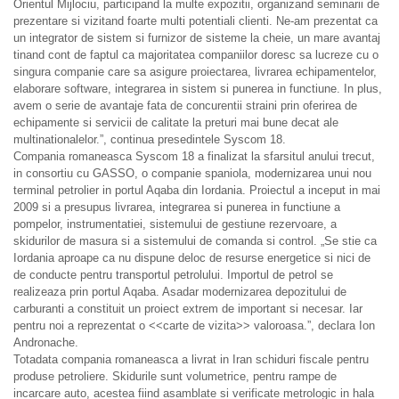
Orientul Mijlociu, participand la multe expozitii, organizand seminarii de
prezentare si vizitand foarte multi potentiali clienti. Ne-am prezentat ca
un integrator de sistem si furnizor de sisteme la cheie, un mare avantaj
tinand cont de faptul ca majoritatea companiilor doresc sa lucreze cu o
singura companie care sa asigure proiectarea, livrarea echipamentelor,
elaborare software, integrarea in sistem si punerea in functiune. In plus,
avem o serie de avantaje fata de concurentii straini prin oferirea de
echipamente si servicii de calitate la preturi mai bune decat ale
multinationalelor.”, continua presedintele Syscom 18.
Compania romaneasca Syscom 18 a finalizat la sfarsitul anului trecut,
in consortiu cu GASSO, o companie spaniola, modernizarea unui nou
terminal petrolier in portul Aqaba din Iordania. Proiectul a inceput in mai
2009 si a presupus livrarea, integrarea si punerea in functiune a
pompelor, instrumentatiei, sistemului de gestiune rezervoare, a
skidurilor de masura si a sistemului de comanda si control. „Se stie ca
Iordania aproape ca nu dispune deloc de resurse energetice si nici de
de conducte pentru transportul petrolului. Importul de petrol se
realizeaza prin portul Aqaba. Asadar modernizarea depozitului de
carburanti a constituit un proiect extrem de important si necesar. Iar
pentru noi a reprezentat o <<carte de vizita>> valoroasa.”, declara Ion
Andronache.
Totadata compania romaneasca a livrat in Iran schiduri fiscale pentru
produse petroliere. Skidurile sunt volumetrice, pentru rampe de
incarcare auto, acestea fiind asamblate si verificate metrologic in hala