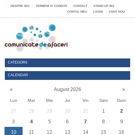
DESPRE NOI
TERMENI SI CONDITII
CONTACT
STAND UP BIZ
CONTUL MEU
LOGIN
CONT NOU
CATEGORII
CALENDAR
«
August 2026
»
Lun
Mar
Mie
Joi
Vin
Sam
Dum
27
28
29
30
31
1
2
3
4
5
6
7
8
9
10
11
12
13
14
15
16