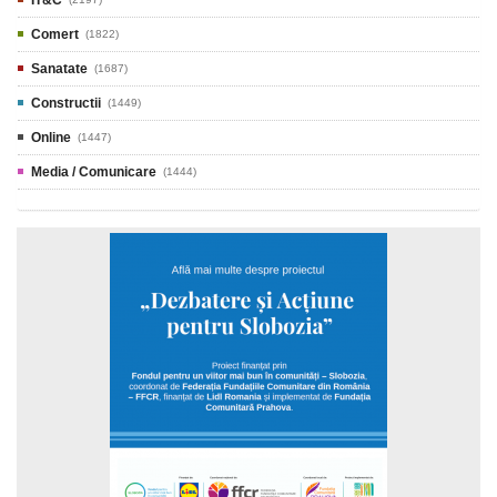
IT&C
Comert
(1822)
Sanatate
(1687)
Constructii
(1449)
Online
(1447)
Media / Comunicare
(1444)