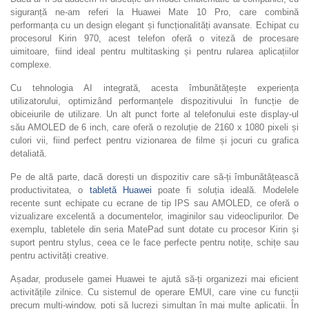
siguranță ne-am referi la Huawei Mate 10 Pro, care combină
performanța cu un design elegant și funcționalități avansate. Echipat cu
procesorul Kirin 970, acest telefon oferă o viteză de procesare
uimitoare, fiind ideal pentru multitasking și pentru rularea aplicațiilor
complexe.
Cu tehnologia AI integrată, acesta îmbunătățește experiența
utilizatorului, optimizând performanțele dispozitivului în funcție de
obiceiurile de utilizare. Un alt punct forte al telefonului este display-ul
său AMOLED de 6 inch, care oferă o rezoluție de 2160 x 1080 pixeli și
culori vii, fiind perfect pentru vizionarea de filme și jocuri cu grafica
detaliată.
Pe de altă parte, dacă dorești un dispozitiv care să-ți îmbunătățească
productivitatea, o
tabletă Huawei
poate fi soluția ideală. Modelele
recente sunt echipate cu ecrane de tip IPS sau AMOLED, ce oferă o
vizualizare excelentă a documentelor, imaginilor sau videoclipurilor. De
exemplu, tabletele din seria MatePad sunt dotate cu procesor Kirin și
suport pentru stylus, ceea ce le face perfecte pentru notițe, schițe sau
pentru activități creative.
Așadar, produsele gamei Huawei te ajută să-ți organizezi mai eficient
activitățile zilnice. Cu sistemul de operare EMUI, care vine cu funcții
precum multi-window, poți să lucrezi simultan în mai multe aplicații. În