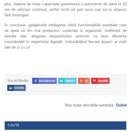
plus, bateria de mare capacitate garantează o autonomie de până la 10
ore de utilizare continuă, astfel încât să poți lucra sau să te relaxezi
fără întreruperi.
În concluzie, gadgeturile inteligente oferă funcționalități esențiale care
ne ajută să fim mai productivi, conectați și organizați. Indiferent de
nevoile tale, alegerea dispozitivelor potrivite va face diferența
considerabil în experiența digitală, îmbunătățind fiecare aspect al vieții
tale de zi cu zi!
Social Media

FACEBOOK

TWEET

+1

SHARE

SHARE
Vezi toate articolele autorului:
Outlet
CAUTA