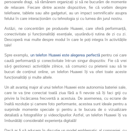
persoanele dragi, să rămânem organizați și să ne bucurăm de momente
de relaxare. Fiecare dintre aceste dispozitive, fie că vorbim despre
telefoane, tablete sau alte gadgeturi, au un impact semnificativ asupra
felului în care interacționăm cu tehnologia și cu lumea din jurul nostru.
Astăzi, ne concentrăm pe produsele Huawei, care oferă performanță,
conectivitate și funcționalități esențiale, ușurându-ți rutina de zi cu zi.
Descoperă mai multe despre modul în care le poți integra în activitățile
tale!
Spre exemplu,
un telefon Huawei este alegerea perfectă
pentru cei care
caută performanță și conectivitate într-un singur dispozitiv. Fie că vrei
să-ți gestionezi activitățile zilnice, să comunici cu prietenii sau să te
bucuri de conținut online, un telefon Huawei îți va oferi toate aceste
funcționalități și multe altele.
Un alt avantaj major al unui telefon Huawei este autonomia bateriei sale,
care te va ține conectat toată ziua fără a fi nevoie să îți faci griji cu
privire la încărcarea frecventă a acestuia. De asemenea, cu ecrane de
înaltă rezoluție și camere foto performante, acestea sunt ideale pentru a
surprinde momente speciale și pentru a te bucura de o vizualizare
detaliată a fotografiilor și videoclipurilor. Astfel, un telefon Huawei îți va
îmbunătăți considerabil experiența digitală!
Dacă ar fi să aducem în discuție un model emblematic al companiei, cu