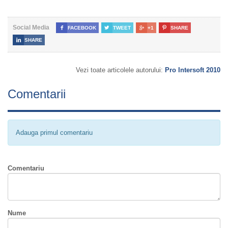
Social Media

FACEBOOK

TWEET

+1

SHARE

SHARE
Vezi toate articolele autorului:
Pro Intersoft 2010
Comentarii
Adauga primul comentariu
Comentariu
Nume