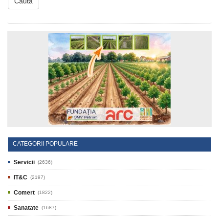
Cauta
CATEGORII POPULARE
Servicii
(2636)
IT&C
(2197)
Comert
(1822)
Sanatate
(1687)