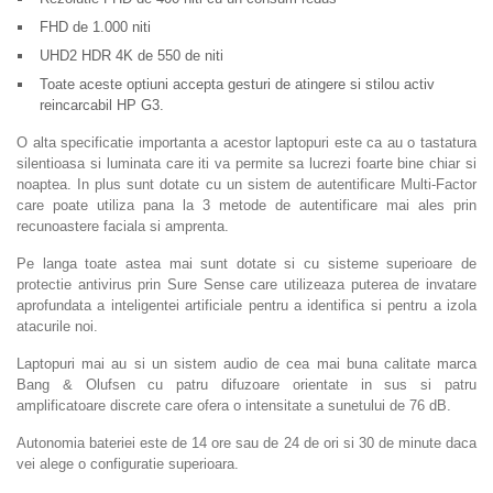
FHD de 1.000 niti
UHD2 HDR 4K de 550 de niti
Toate aceste optiuni accepta gesturi de atingere si stilou activ
reincarcabil HP G3.
O alta specificatie importanta a acestor laptopuri este ca au o tastatura
silentioasa si luminata care iti va permite sa lucrezi foarte bine chiar si
noaptea. In plus sunt dotate cu un sistem de autentificare Multi-Factor
care poate utiliza pana la 3 metode de autentificare mai ales prin
recunoastere faciala si amprenta.
Pe langa toate astea mai sunt dotate si cu sisteme superioare de
protectie antivirus prin Sure Sense care utilizeaza puterea de invatare
aprofundata a inteligentei artificiale pentru a identifica si pentru a izola
atacurile noi.
Laptopuri mai au si un sistem audio de cea mai buna calitate marca
Bang & Olufsen cu patru difuzoare orientate in sus si patru
amplificatoare discrete care ofera o intensitate a sunetului de 76 dB.
Autonomia bateriei este de 14 ore sau de 24 de ori si 30 de minute daca
vei alege o configuratie superioara.