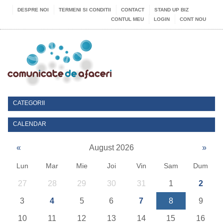
DESPRE NOI
TERMENI SI CONDITII
CONTACT
STAND UP BIZ
CONTUL MEU
LOGIN
CONT NOU
CATEGORII
CALENDAR
«
August 2026
»
Lun
Mar
Mie
Joi
Vin
Sam
Dum
27
28
29
30
31
1
2
3
4
5
6
7
8
9
10
11
12
13
14
15
16