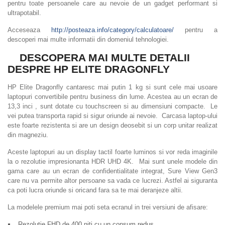
pentru toate persoanele care au nevoie de un gadget performant si
ultrapotabil.
Acceseaza
http://posteaza.info/category/calculatoare/
pentru a
descoperi mai multe informatii din domeniul tehnologiei.
DESCOPERA MAI MULTE DETALII
DESPRE HP ELITE DRAGONFLY
HP Elite Dragonfly cantaresc mai putin 1 kg si sunt cele mai usoare
laptopuri convertibile pentru business din lume. Acestea au un ecran de
13,3 inci , sunt dotate cu touchscreen si au dimensiuni compacte. Le
vei putea transporta rapid si sigur oriunde ai nevoie. Carcasa laptop-ului
este foarte rezistenta si are un design deosebit si un corp unitar realizat
din magneziu.
Aceste laptopuri au un display tactil foarte luminos si vor reda imaginile
la o rezolutie impresionanta HDR UHD 4K. Mai sunt unele modele din
gama care au un ecran de confidentialitate integrat, Sure View Gen3
care nu va permite altor persoane sa vada ce lucrezi. Astfel ai siguranta
ca poti lucra oriunde si oricand fara sa te mai deranjeze altii.
La modelele premium mai poti seta ecranul in trei versiuni de afisare:
Rezolutie FHD de 400 niti cu un consum redus