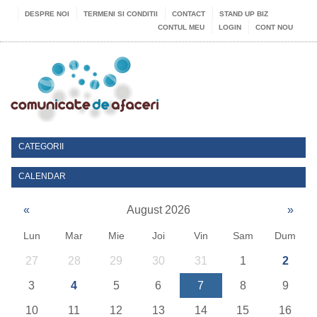
DESPRE NOI
TERMENI SI CONDITII
CONTACT
STAND UP BIZ
CONTUL MEU
LOGIN
CONT NOU
CATEGORII
CALENDAR
«
August 2026
»
Lun
Mar
Mie
Joi
Vin
Sam
Dum
27
28
29
30
31
1
2
3
4
5
6
7
8
9
10
11
12
13
14
15
16