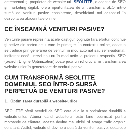
antreprenori și proprietari de website-uri.
SEOLITTE
,
o agenție de SEO
și marketing digital, oferă oportunitatea de a transforma SEO într-o
sursă de venituri pasive consistente, deschizând noi orizonturi în
dezvoltarea afacerii tale online.
CE ÎNSEAMNĂ VENITURI PASIVE?
Veniturile pasive reprezintă acele câștiguri obținute fără eforturi continue
și active din partea celui care le primește. În contextul online, aceasta
se traduce prin generarea de venituri în mod automat sau semi-automat,
indiferent dacă lucrezi sau nu în mod activ la proiectul respectiv. SEO
(Search Engine Optimization) poate juca un rol crucial în transformarea
website-urilor în generatoare de venituri pasive.
CUM TRANSFORMĂ SEOLITTE
DOMENIUL SEO ÎNTR-O SURSĂ
PERPETUĂ DE VENITURI PASIVE?
Optimizarea durabilă a website-urilor
SEOLITTE oferă servicii de SEO care duc la o optimizare durabilă a
website-urilor. Atunci când website-ul este bine optimizat pentru
motoarele de căutare, acesta devine mai vizibil și atrage trafic organic
constant. Astfel, website-ul devine o sursă de venituri pasive, deoarece