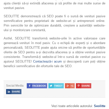
ajuta clienții să-și extindă afacerea și să profite de mai multe surse de
venituri pasive.
SEOLITTE demonstrează că SEO poate fi o sursă de venituri pasive
semnificative pentru proprietarii de website-uri și antreprenorii online.
Prin serviciile lor de optimizare durabilă, creștere a autorității website-
ului și monitorizare constantă,
Astfel, SEOLITTE transformă website-urile în active valoroase care
generează venituri în mod pasiv. Cu o echipă de experți și o abordare
personalizată, SEOLITTE poate ajuta oricine să profite de oportunitățile
oferite de SEO pentru a-și dezvolta afacerea și a obține venituri pasive
consistente. Transformă-ți website-ul într-o sursă de venituri pasive cu
ajutorul SEOLITTE!
Contactează-i acum
și descoperă cum poți obține
beneficii semnificative din eforturile tale de SEO.
Social Media

FACEBOOK

TWEET

+1

SHARE

SHARE
Vezi toate articolele autorului:
Seolitte