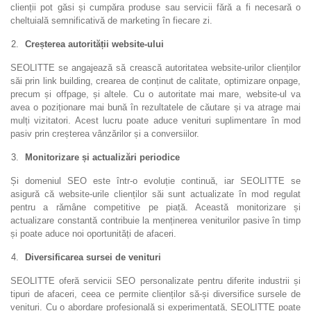
clienții pot găsi și cumpăra produse sau servicii fără a fi necesară o
cheltuială semnificativă de marketing în fiecare zi.
Creșterea autorității website-ului
SEOLITTE se angajează să crească autoritatea website-urilor clienților
săi prin link building, crearea de conținut de calitate, optimizare onpage,
precum și offpage, și altele. Cu o autoritate mai mare, website-ul va
avea o poziționare mai bună în rezultatele de căutare și va atrage mai
mulți vizitatori. Acest lucru poate aduce venituri suplimentare în mod
pasiv prin creșterea vânzărilor și a conversiilor.
Monitorizare și actualizări periodice
Și domeniul SEO este într-o evoluție continuă, iar SEOLITTE se
asigură că website-urile clienților săi sunt actualizate în mod regulat
pentru a rămâne competitive pe piață. Această monitorizare și
actualizare constantă contribuie la menținerea veniturilor pasive în timp
și poate aduce noi oportunități de afaceri.
Diversificarea sursei de venituri
SEOLITTE oferă servicii SEO personalizate pentru diferite industrii și
tipuri de afaceri, ceea ce permite clienților să-și diversifice sursele de
venituri. Cu o abordare profesională și experimentată, SEOLITTE poate