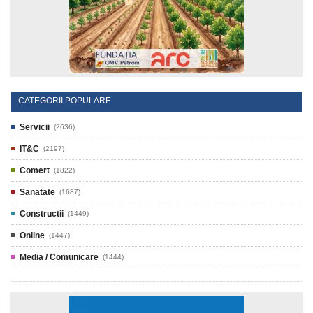
CATEGORII POPULARE
Servicii
(2636)
IT&C
(2197)
Comert
(1822)
Sanatate
(1687)
Constructii
(1449)
Online
(1447)
Media / Comunicare
(1444)