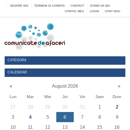
DESPRE NOI
TERMENI SI CONDITII
CONTACT
STAND UP BIZ
CONTUL MEU
LOGIN
CONT NOU
CATEGORII
CALENDAR
«
August 2026
»
Lun
Mar
Mie
Joi
Vin
Sam
Dum
27
28
29
30
31
1
2
3
4
5
6
7
8
9
10
11
12
13
14
15
16