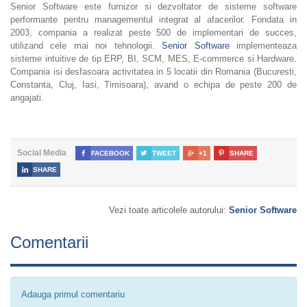
Senior Software este furnizor si dezvoltator de sisteme software
performante pentru managementul integrat al afacerilor. Fondata in
2003, compania a realizat peste 500 de implementari de succes,
utilizand cele mai noi tehnologii.
Senior Software
implementeaza
sisteme intuitive de tip ERP, BI, SCM, MES, E-commerce si Hardware.
Compania isi desfasoara activitatea in 5 locatii din Romania (Bucuresti,
Constanta, Cluj, Iasi, Timisoara), avand o echipa de peste 200 de
angajati.
Social Media

FACEBOOK

TWEET

+1

SHARE

SHARE
Vezi toate articolele autorului:
Senior Software
Comentarii
Adauga primul comentariu