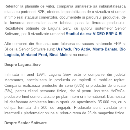
Referitor la planurile de viitor, compania urmareste sa imbunatateasca
relatia cu partenerii B2B, oferindu-le posibilitatea de a vizualiza si urmari
in timp real statusul comenzilor, documentele si parcursul productiei, de
la lansarea comenzilor catre fabrica, pana la livrarea produsului.
Rezultatele obtinute de Laguna Serv, cu ajutorul sistemelor Senior
Software, pot fi vizualizate urmarind
Studiul de caz VIDEO ERP & BI
.
Alte companii din Romania care folosesc cu succes sistemele ERP si
BI de la Senior Software sunt:
UrsPack
,
Pro Activ
,
Monte Banato
,
Bio
Logistic
,
Mirdatod Prod
,
Binal Mob
si nu numai.
Despre Laguna Serv
Infiintata in anul 1994, Laguna Serv este o companie din judetul
Maramures, specializata in productia de tapiterii si mobilier tapitat.
Compania realizeaza productie de serie (95%) si productie de unicate
(5%), pentru clienti persoane fizice, dar si pentru industria HoReCa,
produsele fiind comercializate pe plan intern si international. Businessul
isi desfasoara activitatea intr-un spatiu de aproximativ 35.000 mp, cu o
echipa formata din 200 de angajati. Produsele sunt vandute prin
intermediul platformelor online si printr-o retea de 25 de magazine fizice.
Despre Senior Software