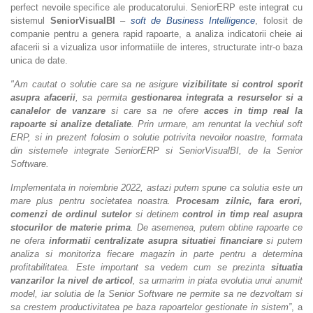
perfect nevoile specifice ale producatorului. SeniorERP este integrat cu
sistemul
SeniorVisualBI
–
soft de Business Intelligence
, folosit de
companie pentru a genera rapid rapoarte, a analiza indicatorii cheie ai
afacerii si a vizualiza usor informatiile de interes, structurate intr-o baza
unica de date.
"Am cautat o solutie care sa ne asigure
vizibilitate si control sporit
asupra afacerii
, sa permita
gestionarea integrata a resurselor si a
canalelor de vanzare
si care sa ne ofere
acces in timp real la
rapoarte si analize detaliate
. Prin urmare, am renuntat la vechiul soft
ERP, si in prezent folosim o solutie potrivita nevoilor noastre, formata
din sistemele integrate SeniorERP si SeniorVisualBI, de la Senior
Software.
Implementata in noiembrie 2022, astazi putem spune ca solutia este un
mare plus pentru societatea noastra.
Procesam zilnic, fara erori,
comenzi de ordinul sutelor
si detinem
control in timp real asupra
stocurilor de materie prima
. De asemenea, putem obtine rapoarte ce
ne ofera
informatii centralizate asupra situatiei financiare
si putem
analiza si monitoriza fiecare magazin in parte pentru a determina
profitabilitatea. Este important sa vedem cum se prezinta
situatia
vanzarilor la nivel de articol
, sa urmarim in piata evolutia unui anumit
model, iar solutia de la Senior Software ne permite sa ne dezvoltam si
sa crestem productivitatea pe baza rapoartelor gestionate in sistem”
, a