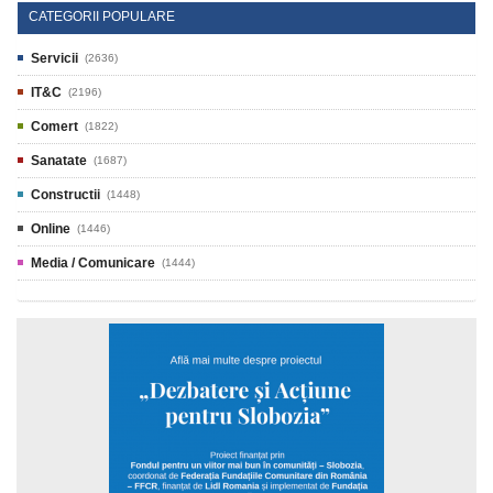
CATEGORII POPULARE
Servicii
(2636)
IT&C
(2196)
Comert
(1822)
Sanatate
(1687)
Constructii
(1448)
Online
(1446)
Media / Comunicare
(1444)