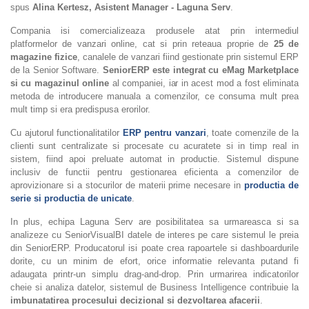
spus
Alina Kertesz, Asistent Manager - Laguna Serv
.
Compania isi comercializeaza produsele atat prin intermediul
platformelor de vanzari online, cat si prin reteaua proprie de
25 de
magazine fizice
, canalele de vanzari fiind gestionate prin sistemul ERP
de la Senior Software.
SeniorERP este integrat cu eMag Marketplace
si cu magazinul online
al companiei, iar in acest mod a fost eliminata
metoda de introducere manuala a comenzilor, ce consuma mult prea
mult timp si era predispusa erorilor.
Cu ajutorul functionalitatilor
ERP pentru vanzari
, toate comenzile de la
clienti sunt centralizate si procesate cu acuratete si in timp real in
sistem, fiind apoi preluate automat in productie. Sistemul dispune
inclusiv de functii pentru gestionarea eficienta a comenzilor de
aprovizionare si a stocurilor de materii prime necesare in
productia de
serie si productia de unicate
.
In plus, echipa Laguna Serv are posibilitatea sa urmareasca si sa
analizeze cu SeniorVisualBI datele de interes pe care sistemul le preia
din SeniorERP. Producatorul isi poate crea rapoartele si dashboardurile
dorite, cu un minim de efort, orice informatie relevanta putand fi
adaugata printr-un simplu drag-and-drop. Prin urmarirea indicatorilor
cheie si analiza datelor, sistemul de Business Intelligence contribuie la
imbunatatirea procesului decizional si dezvoltarea afacerii
.