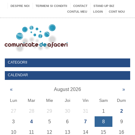
DESPRE NOI
TERMENI SI CONDITII
CONTACT
STAND UP BIZ
CONTUL MEU
LOGIN
CONT NOU
CATEGORII
CALENDAR
«
August 2026
»
Lun
Mar
Mie
Joi
Vin
Sam
Dum
27
28
29
30
31
1
2
3
4
5
6
7
8
9
10
11
12
13
14
15
16