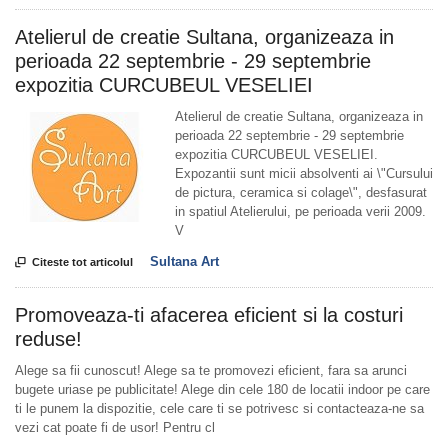
Atelierul de creatie Sultana, organizeaza in
perioada 22 septembrie - 29 septembrie
expozitia CURCUBEUL VESELIEI
Atelierul de creatie Sultana, organizeaza in
perioada 22 septembrie - 29 septembrie
expozitia CURCUBEUL VESELIEI.
Expozantii sunt micii absolventi ai \"Cursului
de pictura, ceramica si colage\", desfasurat
in spatiul Atelierului, pe perioada verii 2009.
V
Sultana Art

Citeste tot articolul
Promoveaza-ti afacerea eficient si la costuri
reduse!
Alege sa fii cunoscut! Alege sa te promovezi eficient, fara sa arunci
bugete uriase pe publicitate! Alege din cele 180 de locatii indoor pe care
ti le punem la dispozitie, cele care ti se potrivesc si contacteaza-ne sa
vezi cat poate fi de usor! Pentru cl