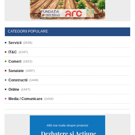
CATEGORII POPULARE
Servicii
(2636)
IT&C
(2197)
Comert
(1822)
Sanatate
(1687)
Constructii
(1449)
Online
(1447)
Media / Comunicare
(1444)