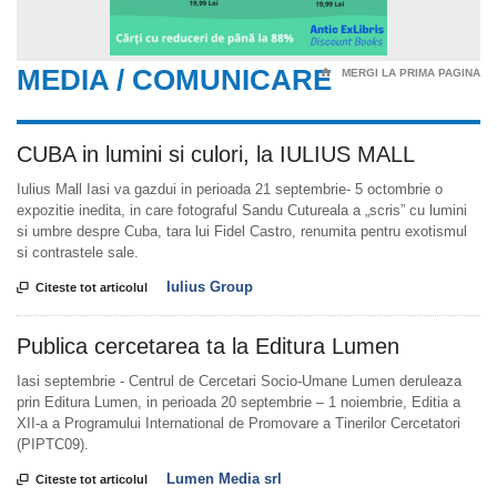
MEDIA / COMUNICARE
⌂
MERGI LA PRIMA PAGINA
CUBA in lumini si culori, la IULIUS MALL
Iulius Mall Iasi va gazdui in perioada 21 septembrie- 5 octombrie o
expozitie inedita, in care fotograful Sandu Cutureala a „scris” cu lumini
si umbre despre Cuba, tara lui Fidel Castro, renumita pentru exotismul
si contrastele sale.
Iulius Group

Citeste tot articolul
Publica cercetarea ta la Editura Lumen
Iasi septembrie - Centrul de Cercetari Socio-Umane Lumen deruleaza
prin Editura Lumen, in perioada 20 septembrie – 1 noiembrie, Editia a
XII-a a Programului International de Promovare a Tinerilor Cercetatori
(PIPTC09).
Lumen Media srl

Citeste tot articolul