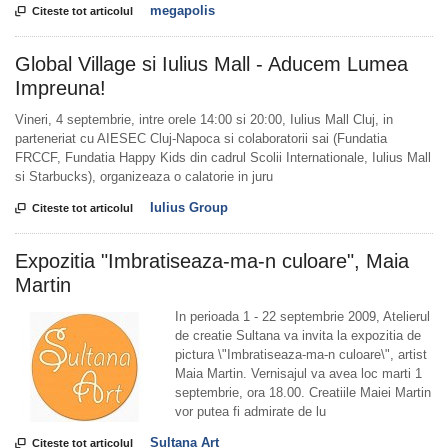
megapolis

Citeste tot articolul
Global Village si Iulius Mall - Aducem Lumea
Impreuna!
Vineri, 4 septembrie, intre orele 14:00 si 20:00, Iulius Mall Cluj, in
parteneriat cu AIESEC Cluj-Napoca si colaboratorii sai (Fundatia
FRCCF, Fundatia Happy Kids din cadrul Scolii Internationale, Iulius Mall
si Starbucks), organizeaza o calatorie in juru
Iulius Group

Citeste tot articolul
Expozitia "Imbratiseaza-ma-n culoare", Maia
Martin
In perioada 1 - 22 septembrie 2009, Atelierul
de creatie Sultana va invita la expozitia de
pictura \"Imbratiseaza-ma-n culoare\", artist
Maia Martin. Vernisajul va avea loc marti 1
septembrie, ora 18.00. Creatiile Maiei Martin
vor putea fi admirate de lu
Sultana Art

Citeste tot articolul