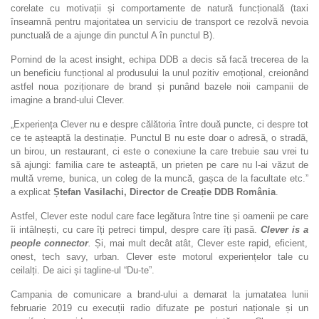
corelate cu motivații și comportamente de natură funcțională (taxi
înseamnă pentru majoritatea un serviciu de transport ce rezolvă nevoia
punctuală de a ajunge din punctul A în punctul B).
Pornind de la acest insight, echipa DDB a decis să facă trecerea de la
un beneficiu funcțional al produsului la unul pozitiv emoțional, creionând
astfel noua poziționare de brand și punând bazele noii campanii de
imagine a brand-ului Clever.
„Experiența Clever nu e despre călătoria între două puncte, ci despre tot
ce te așteaptă la destinație. Punctul B nu este doar o adresă, o stradă,
un birou, un restaurant, ci este o conexiune la care trebuie sau vrei tu
să ajungi: familia care te asteaptă, un prieten pe care nu l-ai văzut de
multă vreme, bunica, un coleg de la muncă, gașca de la facultate etc.”
a explicat
Ștefan Vasilachi, Director de Creație DDB România
.
Astfel, Clever este nodul care face legătura între tine și oamenii pe care
îi intâlnești, cu care îți petreci timpul, despre care îți pasă.
Clever is a
people connector
.
Și, mai mult decât atât, Clever este rapid, eficient,
onest, tech savy, urban. Clever este motorul experiențelor tale cu
ceilalți. De aici și tagline-ul “Du-te”.
Campania de comunicare a brand-ului a demarat la jumatatea lunii
februarie 2019 cu execuții radio difuzate pe posturi naționale și un