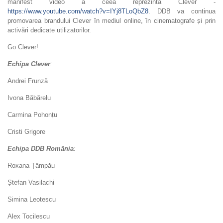
manifest video a ceea reprezintă Clever -
https://www.youtube.com/watch?v=IYj8TLoQbZ8
. DDB va continua
promovarea brandului Clever în mediul online, în cinematografe și prin
activări dedicate utilizatorilor.
Go Clever!
Echipa Clever
:
Andrei Frunză
Ivona Băbărelu
Carmina Pohonțu
Cristi Grigore
Echipa DDB România
:
Roxana Țâmpău
Ștefan Vasilachi
Simina Leotescu
Alex Tocilescu