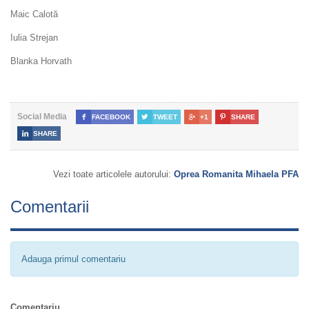
Maic Calotă
Iulia Strejan
Blanka Horvath
Social Media

FACEBOOK

TWEET

+1

SHARE

SHARE
Vezi toate articolele autorului:
Oprea Romanita Mihaela PFA
Comentarii
Adauga primul comentariu
Comentariu