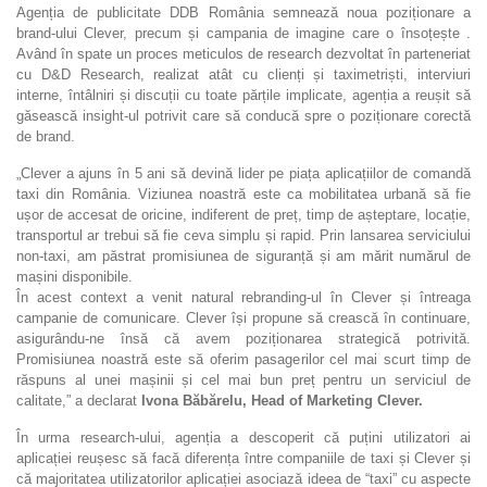
Agenția de publicitate DDB România semnează noua poziționare a
brand-ului Clever, precum și campania de imagine care o însoțește .
Având în spate un proces meticulos de research dezvoltat în parteneriat
cu D&D Research, realizat atât cu clienți și taximetriști, interviuri
interne, întâlniri și discuții cu toate părțile implicate, agenția a reușit să
găsească insight-ul potrivit care să conducă spre o poziționare corectă
de brand.
„Clever a ajuns în 5 ani să devină lider pe piața aplicațiilor de comandă
taxi din România. Viziunea noastră este ca mobilitatea urbană să fie
ușor de accesat de oricine, indiferent de preț, timp de așteptare, locație,
transportul ar trebui să fie ceva simplu și rapid. Prin lansarea serviciului
non-taxi, am păstrat promisiunea de siguranță și am mărit numărul de
mașini disponibile.
În acest context a venit natural rebranding-ul în Clever și întreaga
campanie de comunicare. Clever își propune să crească în continuare,
asigurându-ne însă că avem poziționarea strategică potrivită.
Promisiunea noastră este să oferim pasagerilor cel mai scurt timp de
răspuns al unei mașinii și cel mai bun preț pentru un serviciul de
calitate,” a declarat
Ivona Băbărelu, Head of Marketing Clever.
În urma research-ului, agenția a descoperit că puțini utilizatori ai
aplicației reușesc să facă diferența între companiile de taxi și Clever și
că majoritatea utilizatorilor aplicației asociază ideea de “taxi” cu aspecte