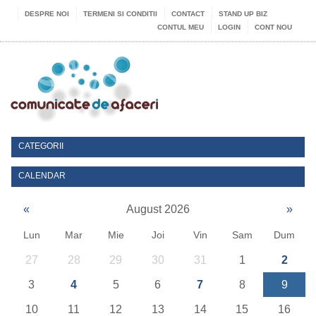
DESPRE NOI
TERMENI SI CONDITII
CONTACT
STAND UP BIZ
CONTUL MEU
LOGIN
CONT NOU
CATEGORII
CALENDAR
«
August 2026
»
Lun
Mar
Mie
Joi
Vin
Sam
Dum
27
28
29
30
31
1
2
3
4
5
6
7
8
9
10
11
12
13
14
15
16