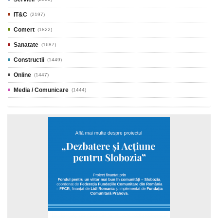
IT&C
(2197)
Comert
(1822)
Sanatate
(1687)
Constructii
(1449)
Online
(1447)
Media / Comunicare
(1444)