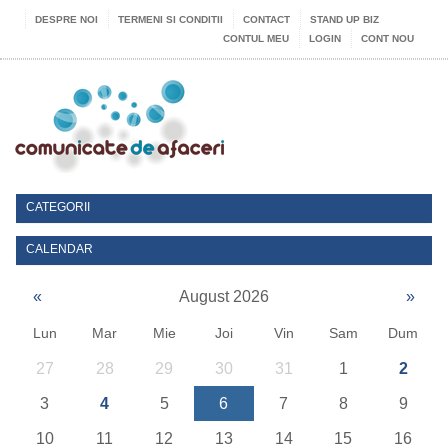
DESPRE NOI
TERMENI SI CONDITII
CONTACT
STAND UP BIZ
CONTUL MEU
LOGIN
CONT NOU
CATEGORII
CALENDAR
«
August 2026
»
Lun
Mar
Mie
Joi
Vin
Sam
Dum
27
28
29
30
31
1
2
3
4
5
6
7
8
9
10
11
12
13
14
15
16