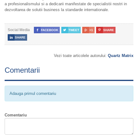
a profesionalismului si a dedicarii manifestate de specialistii nostri in
dezvoltarea de solutii business la standarde internationale.
Social Media

FACEBOOK

TWEET

+1

SHARE

SHARE
Vezi toate articolele autorului:
Quartz Matrix
Comentarii
Adauga primul comentariu
Comentariu