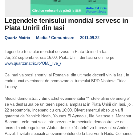
Legendele tenisului mondial servesc in
Piata Unirii din Iasi
Quartz Matrix
Media / Comunicare
2011-09-22
Legendele tenisului mondial servesc in Piata Unirii din Iasi
Joi, 22 septembrie, ora 16:00, Piata Unirii din Iasi si online pe
www.quartzmatrix.ro/QM/_live_/
Cei mai valorosi sportivi ai Romaniei din ultimele decenii vin la Iasi, in
cadrul unui eveniment de promovare al turneului BRD Nastase Tiriac
Trophy.
Meciul demonstrativ din cadrul evenimentului “4 stele pline de energie”
se va desfasura pe un teren special amplasat in Piata Unirii din Iasi, joi,
22 septembrie, incepand cu ora 16:00. Divertismentul absolut va fi
garantat de Yannick Noah, Younes El Aynaoui, Ilie Nastase si Mansour
Bahrami, cele mai solicitate prezente in meciurile demonstrative de
tenis din intreaga lume. Alaturi de cele “4 stele“ va fi prezent si Andrei
Pavel. Invitatii speciali ai evenimentului de la Iasi vor fi Nadia Comaneci