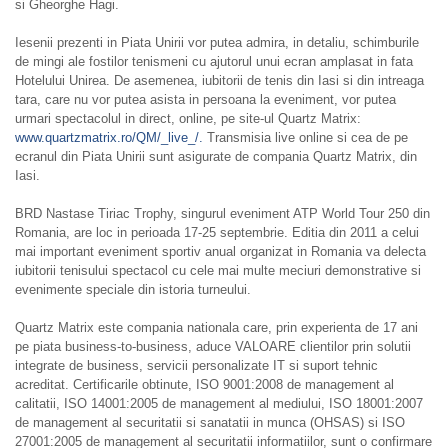
si Gheorghe Hagi.
Iesenii prezenti in Piata Unirii vor putea admira, in detaliu, schimburile
de mingi ale fostilor tenismeni cu ajutorul unui ecran amplasat in fata
Hotelului Unirea. De asemenea, iubitorii de tenis din Iasi si din intreaga
tara, care nu vor putea asista in persoana la eveniment, vor putea
urmari spectacolul in direct, online, pe site-ul Quartz Matrix:
www.quartzmatrix.ro/QM/_live_/.
Transmisia live online si cea de pe
ecranul din Piata Unirii sunt asigurate de compania Quartz Matrix, din
Iasi.
BRD Nastase Tiriac Trophy, singurul eveniment ATP World Tour 250 din
Romania, are loc in perioada 17-25 septembrie. Editia din 2011 a celui
mai important eveniment sportiv anual organizat in Romania va delecta
iubitorii tenisului spectacol cu cele mai multe meciuri demonstrative si
evenimente speciale din istoria turneului.
Quartz Matrix este compania nationala care, prin experienta de 17 ani
pe piata business-to-business, aduce VALOARE clientilor prin solutii
integrate de business, servicii personalizate IT si suport tehnic
acreditat. Certificarile obtinute, ISO 9001:2008 de management al
calitatii, ISO 14001:2005 de management al mediului, ISO 18001:2007
de management al securitatii si sanatatii in munca (OHSAS) si ISO
27001:2005 de management al securitatii informatiilor, sunt o confirmare