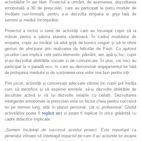
activităților în aer liber.
Proiectul a urmărit, de asemenea, dezvoltarea
emoțională a 30 de preșcolari, care au participat la patru module de
învățare non-formală,
pentru a-și
dezvolta empatia și grija față de
semeni și mediul înconjurător.
Proiectul a inclus o serie de activități care au încuraja
t
copii
i
să ia
măsuri pentru a păstra planeta sănătoasă.
În cadrul modulelor de
empatie,
copiii au învățat să aibă grijă de bunicii singuri și să le ofere
gesturi de afecțiune prin realizarea de felicitări de Paști. Cu ajutorul
jocurilor care implică cele patru elemente: pământ, aer, apă și foc, copiii
și-au dezvoltat abilitățile sociale și de comunicare. În plus, cei mici au
participat la o paradă eco, în care au demonstrat angajamentul lor față
de protejarea mediului și de susținerea unui viitor mai bun pentru toți.
Prin jocuri, activități și conversații adecvate vârstei lor, copiii pot învăța
cum să identifice și să exprime emoțiile, să-și dezvolte abilitățile de
ascultare activă și să își dezvolte relațiile cu ceilalți. Dezvoltarea
inteligenței emoționale la preșcolari este un factor cheie pentru succesul
lor pe termen lung, atât în planul personal, cât și profesional. Ghidul
activităților poate fi
regăsit aici
și poate fi replicat în orice grădiniță cu
cadre didactice implicate.
„
Suntem încântați
de succesul acestui
proiect. Este important ca
generația viitoare să înțeleagă impactul pe care îl au acțiunile lor asupra