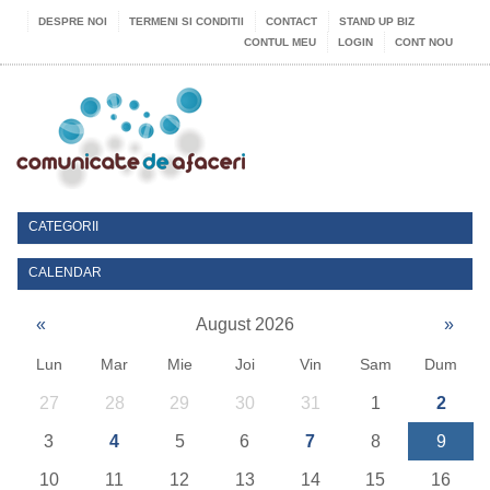
DESPRE NOI
TERMENI SI CONDITII
CONTACT
STAND UP BIZ
CONTUL MEU
LOGIN
CONT NOU
CATEGORII
CALENDAR
«
August 2026
»
Lun
Mar
Mie
Joi
Vin
Sam
Dum
27
28
29
30
31
1
2
3
4
5
6
7
8
9
10
11
12
13
14
15
16