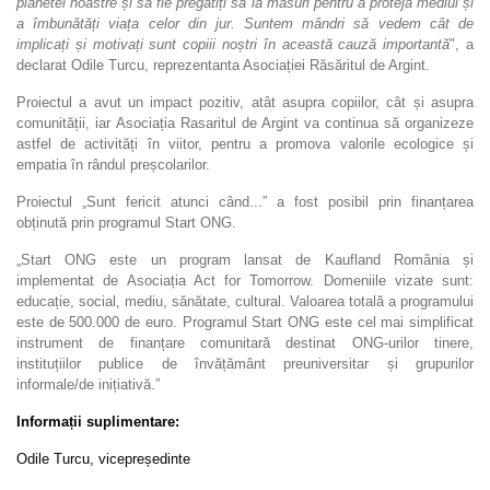
planetei noastre și să fie pregătiți să ia măsuri pentru a proteja mediul și
a îmbunătăți viața celor din jur. Suntem mândri să vedem cât de
implicați și motivați sunt copiii noștri în această cauză importantă
", a
declarat
Odile Turcu,
reprezentanta Asociației Răsăritul de Argint.
Proiectul a avut un impact pozitiv, atât asupra copiilor, cât și asupra
comunității,
iar
Asociația Rasaritul de Argint va continua să
organizeze
astfel de activități în viitor, pentru a promova valorile ecologice și
empatia în rândul
preșcolarilor.
Proiectul „Sunt fericit atunci când...” a fost posibil prin finanțarea
obținută prin programul Start ONG.
„
Start ONG este un program lansat de Kaufland România și
implementat de Asociația Act for Tomorrow.
Domeniile vizate sunt:
educație, social, mediu, sănătate, cultural. Valoarea totală a programului
este de 500.000 de euro. Programul Start ONG este cel mai simplificat
instrument de finanțare comunitară destinat ONG-urilor tinere,
instituțiilor publice de învățământ preuniversitar și grupurilor
informale/de inițiativă.”
Informații suplimentare:
Odile Turcu, vicepreședinte