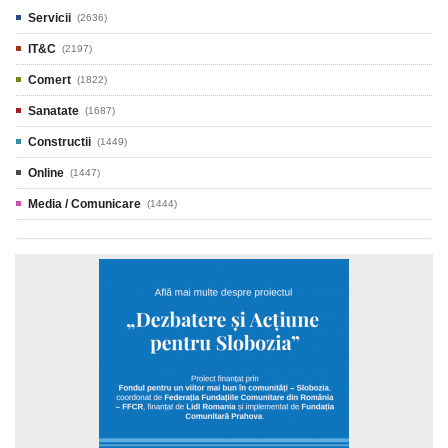
Servicii
(2636)
IT&C
(2197)
Comert
(1822)
Sanatate
(1687)
Constructii
(1449)
Online
(1447)
Media / Comunicare
(1444)