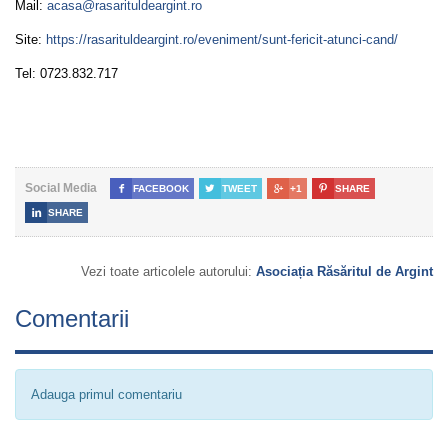
Mail:
acasa@rasarituldeargint.ro
Site:
https://rasarituldeargint.ro/eveniment/sunt-fericit-atunci-cand/
Tel: 0723.832.717
Social Media

FACEBOOK

TWEET

+1

SHARE

SHARE
Vezi toate articolele autorului:
Asociația Răsăritul de Argint
Comentarii
Adauga primul comentariu