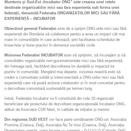
Muntenia și Sud-Est -Incubator ONG”
este crearea
unei retele
destinate organizatiilor mici sau fara experienta sub forma unei
federații, denumită Federația ORGANIZAȚIILOR MICI SAU FĂRĂ
EXPERIENȚĂ – INCUBATOR
Obiectivul general Federației
este de a sprijini ONG-urile mici sau fără
experiență din România să colaboreze pentru a avea un impact cât mai
mare în comunitățile în care activează, prin facilitarea schimbului de
know-how și bune practici în domeniul societății civile
Misiunea Federatiei INCUBATOR
este să sprijinim, să încurajăm și să
consolidăm organizațiile non-guvernamentale mici sau fără experiență
din întreaga țară, facilitând dezvoltarea lor durabilă și impactul lor
pozitiv în comunități. Mergând mai departe, viziunea noastră este să
creăm o comunitate solidă și interconectată a ONG-urilor mici sau fără
experiență care să poată acționa colaborativ și în mod concertat pentru
o dezvoltare comunitară sustenabilă pe termen lung.
Inițial, Federația Incubator va fi constituită din cele 10 organizații
beneficiare ale proiectului de dezvoltare organizațională Incubator ONG,
alături de Asociația CSR Nest, în calitate de inițiator și mentor
Din regiunea SUD VEST
vor face parte următoarele ONG-uri: Asociația
Promina (Craiova, Dolj), Asociația Nu Te Irosi (Craiova, Dolj), Asociația
Diversitatea unește: viața începe cu oamenii – D.U.V.I.O (Calopăr, Dolj)