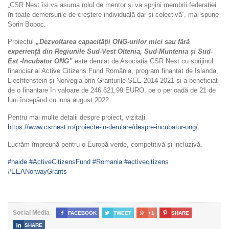
„CSR Nest își va asuma rolul de mentor și va sprjini membrii federației
în toate demersurile de creștere individuală dar și colectivă”, mai spune
Sorin Boboc.
Proiectul
„Dezvoltarea capacității ONG-urilor mici sau fără
experiență din Regiunile Sud-Vest Oltenia, Sud-Muntenia și Sud-
Est -Incubator ONG”
este derulat de Asociația CSR Nest cu sprijinul
financiar al Active Citizens Fund România, program finanțat de Islanda,
Liechtenstein și Norvegia prin Granturile SEE 2014-2021 și a beneficiat
de o finanțare în valoare de 246.621,99 EURO, pe o perioadă de 21 de
luni începând cu luna august 2022.
Pentru mai multe detalii despre proiect, vizitați
https://www.csrnest.ro/proiecte-in-derulare/despre-incubator-ong/
.
Lucrăm împreună pentru o Europă verde, competitivă și incluzivă.
#haide
#ActiveCitizensFund
#Romania
#activecitizens
#EEANorwayGrants
Social Media

FACEBOOK

TWEET

+1

SHARE

SHARE