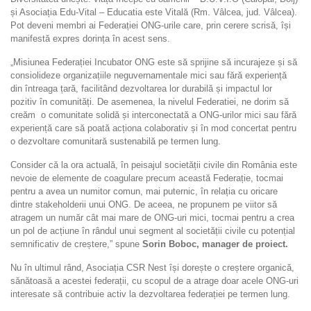
și Asociația Edu-Vital – Educatia este Vitală (Rm. Vâlcea, jud. Vâlcea).
Pot deveni membri ai Federației ONG-urile care, prin cerere scrisă, își
manifestă expres dorința în acest sens.
„Misiunea Federației Incubator ONG este să sprijine să incurajeze și să
consiolideze organizațiile neguvernamentale mici sau fără experiență
din întreaga țară, facilitând dezvoltarea lor durabilă și impactul lor
pozitiv în comunități. De asemenea, la nivelul Federatiei, ne dorim să
creăm o comunitate solidă și interconectată a ONG-urilor mici sau fără
experiență care să poată acționa colaborativ și în mod concertat pentru
o dezvoltare comunitară sustenabilă pe termen lung.
Consider că la ora actuală, în peisajul societății civile din România este
nevoie de elemente de coagulare precum această Federație, tocmai
pentru a avea un numitor comun, mai puternic, în relația cu oricare
dintre stakeholderii unui ONG. De aceea, ne propunem pe viitor să
atragem un număr cât mai mare de ONG-uri mici, tocmai pentru a crea
un pol de acțiune în rândul unui segment al societății civile cu potențial
semnificativ de creștere,” spune
Sorin Boboc, manager de proiect.
Nu în ultimul rând, Asociația CSR Nest își dorește o creștere organică,
sănătoasă a acestei federații, cu scopul de a atrage doar acele ONG-uri
interesate să contribuie activ la dezvoltarea federației pe termen lung.