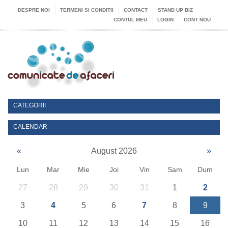
DESPRE NOI
TERMENI SI CONDITII
CONTACT
STAND UP BIZ
CONTUL MEU
LOGIN
CONT NOU
CATEGORII
CALENDAR
«
August 2026
»
Lun
Mar
Mie
Joi
Vin
Sam
Dum
27
28
29
30
31
1
2
3
4
5
6
7
8
9
10
11
12
13
14
15
16