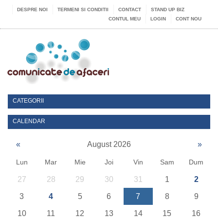
DESPRE NOI
TERMENI SI CONDITII
CONTACT
STAND UP BIZ
CONTUL MEU
LOGIN
CONT NOU
CATEGORII
CALENDAR
«
August 2026
»
Lun
Mar
Mie
Joi
Vin
Sam
Dum
27
28
29
30
31
1
2
3
4
5
6
7
8
9
10
11
12
13
14
15
16