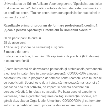
Universitatea de Știinte Aplicate Vorarlberg pentru “Specialist practician
în domeniul social“. Totodată, calitatea de formator este confirmată cu
un certificat pentru “Trainer pentru formarea specialistilor practicieni in
domeniul social “.
Rezultatele primului program de formare profesională continuă
„Școala pentru Specialiști Practicieni în Domeniul Social”
:
30 de participanți la cursuri
28 de absolvenți
170 de lecții (12 ore pe semestru) susținute
5 module de teorie
3 stagii de practică, însumând 16 săptămâni de practică (600 de ore)
o examinare finală
„Foarte interesată de dezvoltarea personală și profesională permanentă
a echipei în toate țările în care este prezentă, CONCORDIA a investit
constant resurse în programe de formare pentru oamenii care muncesc
cu beneficiarii. Scopul este de a-i ajuta să muncească mai ușor și să
găsească cea mai potrivită, de impact și corectă abordare din
perspectivă etică, în relația cu aceștia. Pe baza acestei experiențe
valoroase, care a garantat creșterea calității intervenției sociale, am
gândit dezvoltarea Organizației Umanitare CONCORDIA și ca formator
autorizat și certificat pentru programe de dezvoltare personală și