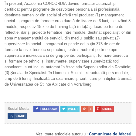
În prezent, Academia CONCORDIA devine formator autorizat și
certificat pentru programe de dezvoltare personală și profesională,
destinate oamenilor din social si oferă trei produse: (1) management
social – program de formare cu o durată de livrare de 6 luni, incluzând 3
module, respectiv 15 zile de training față în față și lucru pe teme de
reflecție, dar și proiecte tematice între module, destinat specialiștilor din
zona managementului de servicii, din mediul public sau privat; (2)
supervizare în social – programul cuprinde cel puțin 375 de ore de
formare la nivel teoretic și practic și este structurat pe trei etape:
supervizare individuală și de grup pentru participanți, formare teoretică
si formare pe tehnici și instrumente, supervizare supervizată; toți
absolventii sunt incluși automat în Asociația Supervizorilor din România;
(3) Școala de Specialiști în Domeniul Social – structurată pe 5 module,
timp de 6 luni și finalizată cu examinare și certificare prin diplomă emisă
de Universitatea de Știinte Aplicate din Vorarlberg.
Social Media

FACEBOOK

TWEET

+1

SHARE

SHARE
Vezi toate articolele autorului:
Comunicate de Afaceri