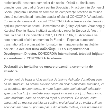
profesională, destinate oamenilor din social. Odată cu finalizarea
primului curs din cadrul Școlii pentru Specialiști Practicieni în Domeniul
Social, programul nostru de formare de competențe practice în munca
directă cu beneficiarii, lansăm așadar oficial și CONCORDIA Academia.
Cursurile de formare din cadrul CONCORDIA Academiei se derulează cu
sprijinul partenerilor noștri, Universitatea de Științe Aplicate Vorarlberg și
Kardinal Koenig Haus, instituții academice reper în Europa de Vest. În
plus, la finalul lunii noiembrie 2017, CONCORDIA, cu Academia sa,
este anunțată oficial ca membru în Eurodir – Rețeaua europeană
transnațională a organizațiilor formatori în managementul instituțiilor
sociale”,
a declarat Irina Adăscăliței, HR & Organizational
Development Director, CONCORDIA International, totodată inițiator
și coordonator CONCORDIA Academia
.
Declarații ale invitaților de onoare prezenți la ceremonia de
absolvire
Un element de baza al Universitatii de Stiinte Aplicate Vorarlberg este
ca ne straduim sa oferim elevilor nostri nu doar o abordare stiintifica, ci
sa acordam, de asemenea, o mare importanta unei educatii orientate
spre practica […] si ambele s-au regasit in acest curs […] Traim intr-o
lume moderna, care se schimba rapid si constant. De aceea, este
important ca munca sociala sa sustina profesional si cu inalta calitate
acei oameni care nu pot tine pasul din diferite motive, care nu reusesc