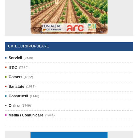
CATEGORII POPULARE
Servicii
(2636)
IT&C
(2196)
Comert
(1822)
Sanatate
(1687)
Constructii
(1448)
Online
(1446)
Media / Comunicare
(1444)