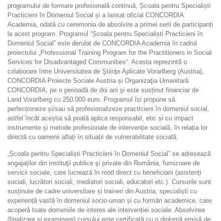
programului de formare profesională continuă, Școala pentru Specialiști
Practicieni în Domeniul Social și a lansat oficial CONCORDIA
Academia, odată cu ceremonia de absolvire a primei serii de participanți
la acest program. Programul “Școala pentru Specialiști Practicieni în
Domeniul Social” este derulat de CONCORDIA Academia în cadrul
proiectului „Professional Training Program for the Practitioners in Social
Services for Disadvantaged Communities“. Acesta reprezintă o
colaborare între Universitatea de Ştiinţe Aplicate Vorarlberg (Austria),
CONCORDIA Proiecte Sociale Austria și Organizaţia Umanitară
CONCORDIA, pe o perioadă de doi ani şi este susținut financiar de
Land Vorarlberg cu 250.000 euro. Programul își propune să
perfecționeze și/sau să profesionalizeze practicieni în domeniul social,
astfel încât aceștia să poată aplica responsabil, etic și cu impact
instrumente și metode profesionale de intervenție socială, în relația lor
directă cu oamenii aflați în situații de vulnerabilitate socială.
„Școala pentru Specialiști Practicieni în Domeniul Social” se adresează
angajaților din instituţii publice şi private din România, furnizoare de
servicii sociale, care lucrează în mod direct cu beneficiarii (asistenți
sociali, lucrători sociali, mediatori sociali, educatori etc.). Cursurile sunt
susținute de cadre universitare și traineri din Austria, specialiști cu
experiență vastă în domeniul socio-uman și cu formări academice, care
acoperă toate domeniile de interes ale intervenției sociale. Absolvirea
(finalizare și examinare) cursului este certificată cu o diplomă emisă de