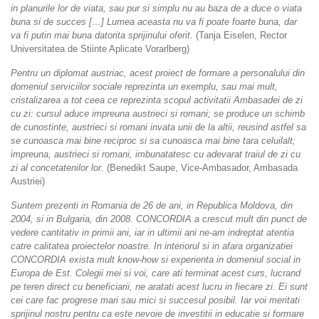
in planurile lor de viata, sau pur si simplu nu au baza de a duce o viata
buna si de succes […] Lumea aceasta nu va fi poate foarte buna, dar
va fi putin mai buna datorita sprijinului oferit
. (Tanja Eiselen, Rector
Universitatea de Stiinte Aplicate Vorarlberg)
Pentru un diplomat austriac, acest proiect de formare a personalului din
domeniul serviciilor sociale reprezinta un exemplu, sau mai mult,
cristalizarea a tot ceea ce reprezinta scopul activitatii Ambasadei de zi
cu zi: cursul aduce impreuna austrieci si romani; se produce un schimb
de cunostinte, austrieci si romani invata unii de la altii, reusind astfel sa
se cunoasca mai bine reciproc si sa cunoasca mai bine tara celuilalt;
impreuna, austrieci si romani, imbunatatesc cu adevarat traiul de zi cu
zi al concetatenilor lor
. (Benedikt Saupe, Vice-Ambasador, Ambasada
Austriei)
Suntem prezenti in Romania de 26 de ani, in Republica Moldova, din
2004, si in Bulgaria, din 2008. CONCORDIA a crescut mult din punct de
vedere cantitativ in primii ani, iar in ultimii ani ne-am indreptat atentia
catre calitatea proiectelor noastre. In interiorul si in afara organizatiei
CONCORDIA exista mult know-how si experienta in domeniul social in
Europa de Est. Colegii mei si voi, care ati terminat acest curs, lucrand
pe teren direct cu beneficiarii, ne aratati acest lucru in fiecare zi. Ei sunt
cei care fac progrese mari sau mici si succesul posibil. Iar voi meritati
sprijinul nostru pentru ca este nevoie de investitii in educatie si formare