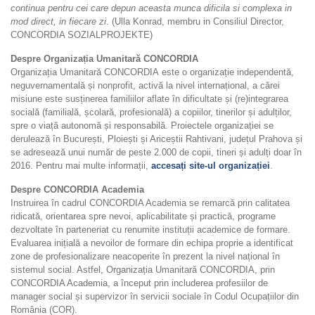
continua pentru cei care depun aceasta munca dificila si complexa in
mod direct, in fiecare zi
. (Ulla Konrad, membru in Consiliul Director,
CONCORDIA SOZIALPROJEKTE)
Despre Organizația Umanitară CONCORDIA
Organizația Umanitară CONCORDIA este o organizație independentă,
neguvernamentală și nonprofit, activă la nivel internațional, a cărei
misiune este susținerea familiilor aflate în dificultate și (re)integrarea
socială (familială, școlară, profesională) a copiilor, tinerilor și adulților,
spre o viață autonomă și responsabilă. Proiectele organizației se
derulează în București, Ploiești și Ariceștii Rahtivani, județul Prahova și
se adresează unui număr de peste 2.000 de copii, tineri și adulți doar în
2016. Pentru mai multe informații,
accesați site-ul organizației
.
Despre CONCORDIA Academia
Instruirea în cadrul CONCORDIA Academia se remarcă prin calitatea
ridicată, orientarea spre nevoi, aplicabilitate și practică, programe
dezvoltate în parteneriat cu renumite instituții academice de formare.
Evaluarea inițială a nevoilor de formare din echipa proprie a identificat
zone de profesionalizare neacoperite în prezent la nivel național în
sistemul social. Astfel, Organizația Umanitară CONCORDIA, prin
CONCORDIA Academia, a început prin includerea profesiilor de
manager social și supervizor în servicii sociale în Codul Ocupațiilor din
România (COR).