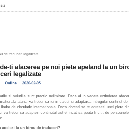
 BIZ
ou de traduceri legalizate
de-ti afacerea pe noi piete apeland la un bir
ceri legalizate
Online
2020-02-05
atile si solutiile sunt practic nelimitate. Daca ai in vedere extinderea afacer
ernationala atunci va trebui sa iei in calcul si adaptarea intregului continut de 
o limba de circulatie internationala. Daca doresti sa te adresezi unei piete d
nci va trebui sa adaptezi continutul astfel incat sa poata fi citit de persoanele 
e.
 apelezi la un birou de traduceri?