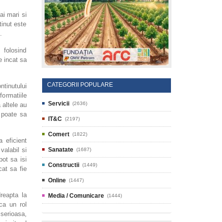
ai mari si
tinut este
.
 folosind
e incat sa
CATEGORII POPULARE
ntinutului
formatiile
Servicii
(2636)
 altele au
 poate sa
IT&C
(2197)
Comert
(1822)
 eficient
valabil si
Sanatate
(1687)
pot sa isi
Constructii
(1449)
cat sa fie
Online
(1447)
reapta la
Media / Comunicare
(1444)
ca un rol
 serioasa,