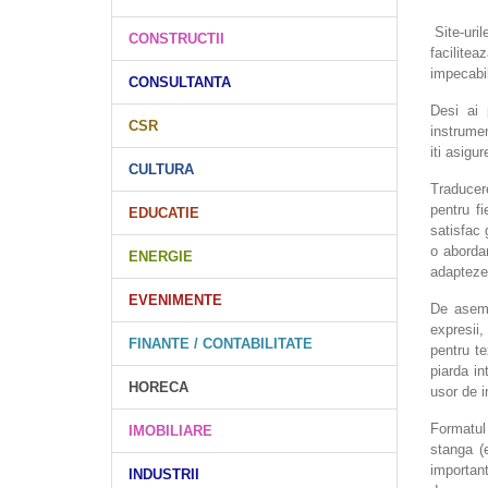
Site-uril
CONSTRUCTII
facilitea
impecabil
CONSULTANTA
Desi ai 
CSR
instrumen
iti asigu
CULTURA
Traducere
pentru fi
EDUCATIE
satisfac 
o aborda
ENERGIE
adapteze 
EVENIMENTE
De aseme
expresii,
FINANTE / CONTABILITATE
pentru te
piarda in
HORECA
usor de i
Formatul
IMOBILIARE
stanga (
important
INDUSTRII