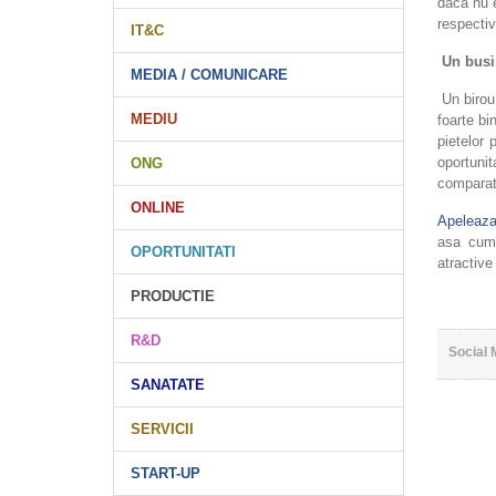
daca nu e
respectiv
IT&C
Un busin
MEDIA / COMUNICARE
Un birou 
MEDIU
foarte bi
pietelor 
oportunit
ONG
comparati
ONLINE
Apeleaza 
asa cum 
OPORTUNITATI
atractive
PRODUCTIE
R&D
Social 
SANATATE
SERVICII
START-UP