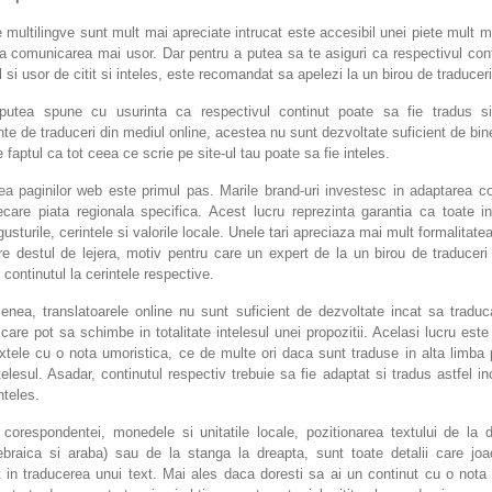
e multilingve sunt mult mai apreciate intrucat este accesibil unei piete mult m
za comunicarea mai usor. Dar pentru a putea sa te asiguri ca respectivul con
 si usor de citit si inteles, este recomandat sa apelezi la un birou de traduceri
putea spune cu usurinta ca respectivul continut poate sa fie tradus si
te de traduceri din mediul online, acestea nu sunt dezvoltate suficient de bin
re faptul ca tot ceea ce scrie pe site-ul tau poate sa fie inteles.
a paginilor web este primul pas. Marile brand-uri investesc in adaptarea co
ecare piata regionala specifica. Acest lucru reprezinta garantia ca toate in
gusturile, cerintele si valorile locale. Unele tari apreciaza mai mult formalitatea
re destul de lejera, motiv pentru care un expert de la un birou de traduceri
continutul la cerintele respective.
nea, translatoarele online nu sunt suficient de dezvoltate incat sa traduca
 care pot sa schimbe in totalitate intelesul unei propozitii. Acelasi lucru este 
xtele cu o nota umoristica, ce de multe ori daca sunt traduse in alta limba 
telesul. Asadar, continutul respectiv trebuie sa fie adaptat si tradus astfel in
nteles.
 corespondentei, monedele si unitatile locale, pozitionarea textului de la d
ebraica si araba) sau de la stanga la dreapta, sunt toate detalii care joa
 in traducerea unui text. Mai ales daca doresti sa ai un continut cu o nota