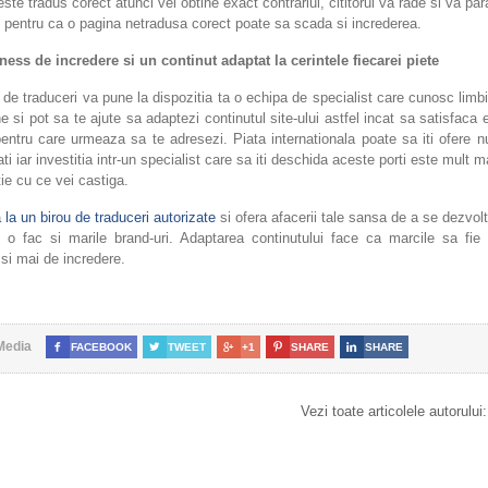
ste tradus corect atunci vei obtine exact contrariul, cititorul va rade si va para
 pentru ca o pagina netradusa corect poate sa scada si increderea.
ess de incredere si un continut adaptat la cerintele fiecarei piete
de traduceri va pune la dispozitia ta o echipa de specialist care cunosc limbi
ne si pot sa te ajute sa adaptezi continutul site-ului astfel incat sa satisfaca 
pentru care urmeaza sa te adresezi. Piata internationala poate sa iti ofere
ati iar investitia intr-un specialist care sa iti deschida aceste porti este mult m
e cu ce vei castiga.
la un birou de traduceri autorizate
si ofera afacerii tale sansa de a se dezvolt
o fac si marile brand-uri. Adaptarea continutului face ca marcile sa fie
 si mai de incredere.
Media

FACEBOOK

TWEET

+1

SHARE

SHARE
Vezi toate articolele autorului