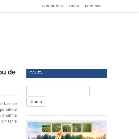
CONTUL MEU
LOGIN
CONT NOU
ou de
CAUTA
Cauta
ii tale pe
pe site-ul
in anumite
din tarile