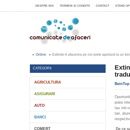
DESPRE NOI
TERMENI SI CONDITII
CONTACT
STAND UP
Online
Extinde-ti afacerea pe noi piete apeland la un bir
Extin
CATEGORII
tradu
AGRICULTURA
BeinTop
ASIGURARI
Oportunit
piata int
AUTO
tau intr-
tari, atu
BANCI
respectiv
COMERT
De ce sa