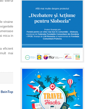
si site-ul
le straine
exigentele
 numeroase
ai mica in
a eficient
 mult mai
:
BeinTop