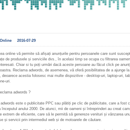
Online
2016-07-29
tea online vă permite să afișați anunțurile pentru persoanele care sunt suscept
sațe de produsele și serviciile dvs., în acelasi timp se ocupa cu filtrarea oamen
nteresati. Chiar si tu poți urmări dacă aceste persoane au făcut click pe anunțu
stra. Reclama adwords, de asemenea, vă oferă posibilitatea de a ajunge la c
i, deoarece acestia folosesc mai multe dispozitive - desktop-uri, laptop-uri, tab
ne-uri.
reclama adwords ?
dwords este o publicitate PPC sau plătiți pe clic de publicitate, care a fost c
 începutul anului 2000. De atunci, mii de oameni și întreprinderi au creat cam
re extrem de eficiente, care să le permită să genereze venituri și vânzarea un
e și servicii prin intermediul web și de motoarele de căutare.