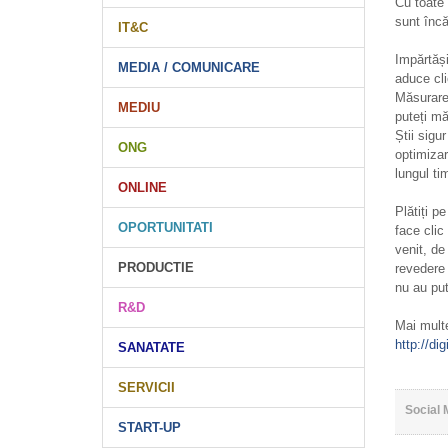
Cu toate
sunt încă
IT&C
Impărtăși
MEDIA / COMUNICARE
aduce clie
Măsurare 
MEDIU
puteți mă
Știi sigu
ONG
optimizar
lungul ti
ONLINE
Plătiți p
OPORTUNITATI
face clic
venit, de
PRODUCTIE
revedere 
nu au pu
R&D
Mai multe
http://di
SANATATE
SERVICII
Social 
START-UP