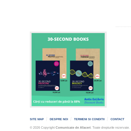
SITE MAP
DESPRE NOI
TERMENI SI CONDITII
CONTACT
© 2026 Copyright
Comunicate de Afaceri
. Toate drepturile rezervate.