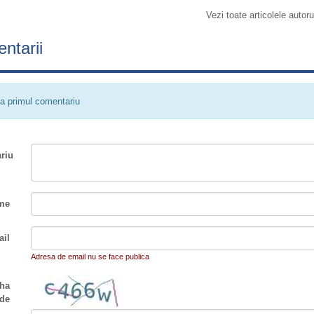
Vezi toate articolele autoru
ntarii
a primul comentariu
riu
me
il
Adresa de email nu se face publica
ha
de