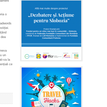
oameni
ria o
i adwords
tiției.
ițând
) dea
ineva
au un
ti-va la
ențiali ce