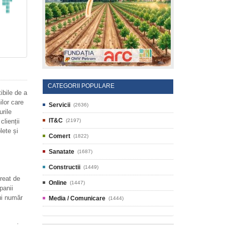
CATEGORII POPULARE
ibile de a
ilor care
Servicii
(2636)
rile
IT&C
lienții
(2197)
lete și
Comert
(1822)
Sanatate
(1687)
Constructii
(1449)
reat de
Online
(1447)
panii
ui număr
Media / Comunicare
(1444)