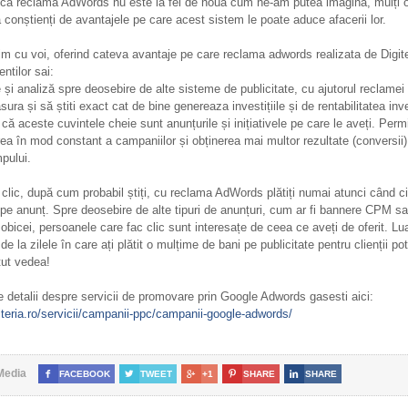
 că reclama AdWords nu este la fel de nouă cum ne-am putea imagina, mulți 
 conștienți de avantajele pe care acest sistem le poate aduce afacerii lor.
m cu voi, oferind cateva avantaje pe care reclama adwords realizata de Digite
ntilor sai:
și analiză spre deosebire de alte sisteme de publicitate, cu ajutorul reclame
sura și să știti exact cat de bine genereaza investițiile și de rentabilitatea inves
r că aceste cuvintele cheie sunt anunțurile și inițiativele pe care le aveți. Perm
ea în mod constant a campaniilor și obținerea mai multor rezultate (conversii
mpului.
e clic, după cum probabil știți, cu reclama AdWords plătiți numai atunci când c
 pe anunț. Spre deosebire de alte tipuri de anunțuri, cum ar fi bannere CPM s
 obicei, persoanele care fac clic sunt interesațe de ceea ce aveți de oferit. Lua
de la zilele în care ați plătit o mulțime de bani pe publicitate pentru clienții pot
tut vedea!
 detalii despre servicii de promovare prin Google Adwords gasesti aici:
giteria.ro/servicii/campanii-ppc/campanii-google-adwords/
Media

FACEBOOK

TWEET

+1

SHARE

SHARE