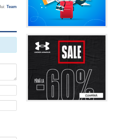
lui:
Team