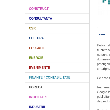
CONSTRUCTII
CONSULTANTA
CSR
Team
CULTURA
Publicita
EDUCATIE
fi intere
nu sunt i
ENERGIE
dumneavoa
potențial
EVENIMENTE
smartpho
FINANTE / CONTABILITATE
Ce este 
Reclama a
HORECA
Google la
publicita
IMOBILIARE
de produs
INDUSTRII