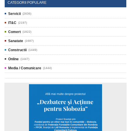
CATEGORII POPULARE
Servicii
(2636)
IT&C
(2197)
Comert
(1822)
Sanatate
(1687)
Constructii
(1449)
Online
(1447)
Media / Comunicare
(1444)