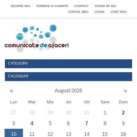
DESPRE NOI
TERMENI SI CONDITII
CONTACT
STAND UP BIZ
CONTUL MEU
LOGIN
CONT NOU
CATEGORII
CALENDAR
«
August 2026
»
Lun
Mar
Mie
Joi
Vin
Sam
Dum
27
28
29
30
31
1
2
3
4
5
6
7
8
9
10
11
12
13
14
15
16