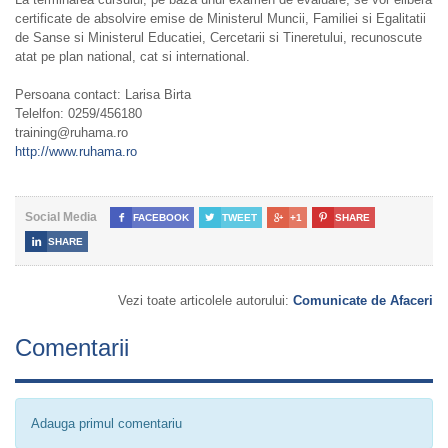
certificate de absolvire emise de Ministerul Muncii, Familiei si Egalitatii
de Sanse si Ministerul Educatiei, Cercetarii si Tineretului, recunoscute
atat pe plan national, cat si international.
Persoana contact: Larisa Birta
Telelfon: 0259/456180
training@ruhama.ro
http://www.ruhama.ro
Social Media

FACEBOOK

TWEET

+1

SHARE

SHARE
Vezi toate articolele autorului:
Comunicate de Afaceri
Comentarii
Adauga primul comentariu