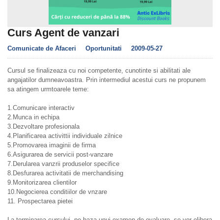
Curs Agent de vanzari
Comunicate de Afaceri
Oportunitati
2009-05-27
Cursul se finalizeaza cu noi competente, cunotinte si abilitati ale
angajatilor dumneavoastra. Prin intermediul acestui curs ne propunem
sa atingem urmtoarele teme:
1.Comunicare interactiv
2.Munca in echipa
3.Dezvoltare profesionala
4.Planificarea activittii individuale zilnice
5.Promovarea imaginii de firma
6.Asigurarea de servicii post-vanzare
7.Derularea vanzrii produselor specifice
8.Desfurarea activitatii de merchandising
9.Monitorizarea clientilor
10.Negocierea conditiilor de vnzare
11. Prospectarea pietei
La terminarea cursului, pe baza unui examen de evaluare, se vor elibera