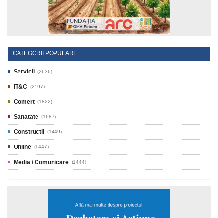
CATEGORII POPULARE
Servicii
(2636)
IT&C
(2197)
Comert
(1822)
Sanatate
(1687)
Constructii
(1449)
Online
(1447)
Media / Comunicare
(1444)