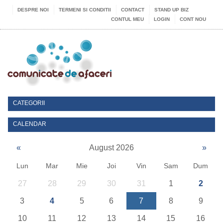
DESPRE NOI
TERMENI SI CONDITII
CONTACT
STAND UP BIZ
CONTUL MEU
LOGIN
CONT NOU
CATEGORII
CALENDAR
«
August 2026
»
Lun
Mar
Mie
Joi
Vin
Sam
Dum
27
28
29
30
31
1
2
3
4
5
6
7
8
9
10
11
12
13
14
15
16