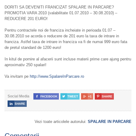
DORITI SA DEVENITI FRANCIZAT SPALARE IN PARCARE?
PROMOTIA VARA 2010 (valabilitate 01.07.2010 – 30.08.2010) –
REDUCERE 201 EURO!
Pentru contractele noi de franciza incheiate in perioada 01.07 –
30.08.2010 se acorda o reducere de 201 euro la taxa de intrare in
franciza. Astfel taxa de intrare in franciza va fi de numai 999 euro fata
de pretul standard de 1200 euro!
In kitul de pornire al afacerii sunt incluse materii prime care ajung pentru
aproximativ 250 spalari!
Va invitam pe
http://www.SpalareInParcare.ro
Social Media

FACEBOOK

TWEET

+1

SHARE

SHARE
Vezi toate articolele autorului:
SPALARE IN PARCARE
Comentarii