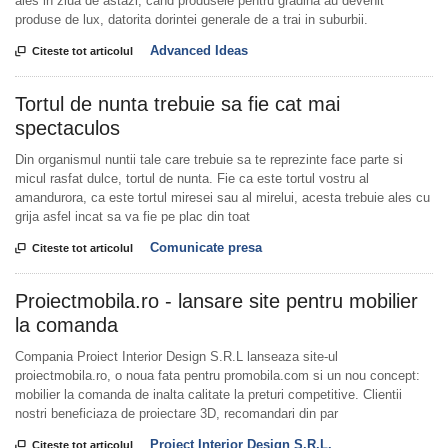
ales in ziua de astazi, cand produsele pentru gradina au devenit
produse de lux, datorita dorintei generale de a trai in suburbii.
Advanced Ideas

Citeste tot articolul
Tortul de nunta trebuie sa fie cat mai
spectaculos
Din organismul nuntii tale care trebuie sa te reprezinte face parte si
micul rasfat dulce, tortul de nunta. Fie ca este tortul vostru al
amandurora, ca este tortul miresei sau al mirelui, acesta trebuie ales cu
grija asfel incat sa va fie pe plac din toat
Comunicate presa

Citeste tot articolul
Proiectmobila.ro - lansare site pentru mobilier
la comanda
Compania Proiect Interior Design S.R.L lanseaza site-ul
proiectmobila.ro, o noua fata pentru promobila.com si un nou concept:
mobilier la comanda de inalta calitate la preturi competitive. Clientii
nostri beneficiaza de proiectare 3D, recomandari din par
Proiect Interior Design S.R.L.

Citeste tot articolul