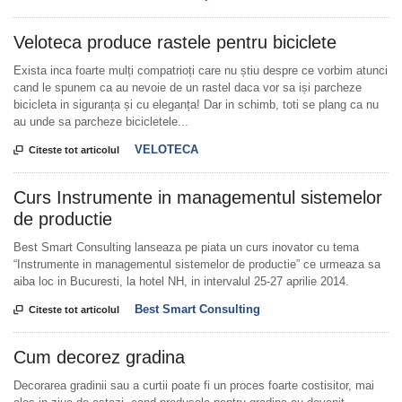
Veloteca produce rastele pentru biciclete
Exista inca foarte mulți compatrioți care nu știu despre ce vorbim atunci
cand le spunem ca au nevoie de un rastel daca vor sa iși parcheze
bicicleta in siguranța și cu eleganța! Dar in schimb, toti se plang ca nu
au unde sa parcheze bicicletele...
VELOTECA

Citeste tot articolul
Curs Instrumente in managementul sistemelor
de productie
Best Smart Consulting lanseaza pe piata un curs inovator cu tema
“Instrumente in managementul sistemelor de productie” ce urmeaza sa
aiba loc in Bucuresti, la hotel NH, in intervalul 25-27 aprilie 2014.
Best Smart Consulting

Citeste tot articolul
Cum decorez gradina
Decorarea gradinii sau a curtii poate fi un proces foarte costisitor, mai