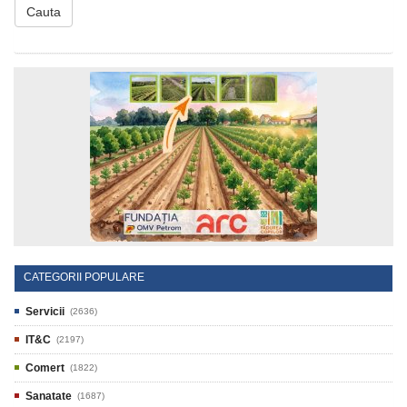
Cauta
CATEGORII POPULARE
Servicii
(2636)
IT&C
(2197)
Comert
(1822)
Sanatate
(1687)