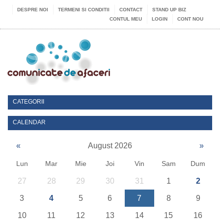
DESPRE NOI
TERMENI SI CONDITII
CONTACT
STAND UP BIZ
CONTUL MEU
LOGIN
CONT NOU
CATEGORII
CALENDAR
«
August 2026
»
Lun
Mar
Mie
Joi
Vin
Sam
Dum
27
28
29
30
31
1
2
3
4
5
6
7
8
9
10
11
12
13
14
15
16