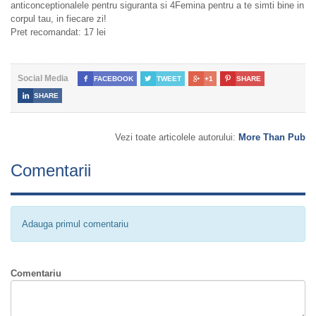
anticonceptionalele pentru siguranta si 4Femina pentru a te simti bine in
corpul tau, in fiecare zi!
Pret recomandat: 17 lei
Social Media

FACEBOOK

TWEET

+1

SHARE

SHARE
Vezi toate articolele autorului:
More Than Pub
Comentarii
Adauga primul comentariu
Comentariu