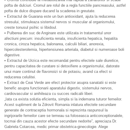
pofta de dulciuri. Cromul are rolul de a regla functiile pancreasului, astfel
pofta de dulce dispare ducand la scaderea in greutate.
• Extractul de Guarana este un bun antioxidant, ajuta la reducerea
stresului, stimuleaza sistemul nervos si muscular al organismului,
creste tonusul psihic si libidoul.
• Pulberea din suc de Anginare este utilizata in tratamentul unor
afectiuni precum: insuficienta renala, insuficienta hepatica, hepatita
cronica, ciroza hepatica, balonarea, calculii biliari, anorexia,
hipercolesterolemia, hipertensiunea arteriala, diabetul si numeroase boli
digestive.
• Extractul de Urzica este recomandat pentru efectele sale diuretice,
pentru capacitatea de curatare si detoxifiere a organismului, datorate
unui mare continut de flavonoizi si de potasiu, avand ca efect si
reducerea celulitei.
• Extract de Ceai Verde are efect protector asupra sanatatii si este
benefic asupra functionarii aparatului digestiv, sistemului nervos,
cardiovascular si anihileaza cu succes radicalii liberi.
„Iata ca exista solutia eficienta, simpla si la indemana tuturor femeilor.
Acest supliment de la Zdrovit Romania inlatura efectele secundare
generate de contraceptia hormonala si reprezinta raspunsul la
ingrijorarile femeilor care se temeau sa foloseasca anticonceptionalele,
tocmai din cauza acestor efecte secundare nedorite”, apreciaza Dr.
Gabriela Cotarcea, medic primar obstetrica-ginecologie. Alege