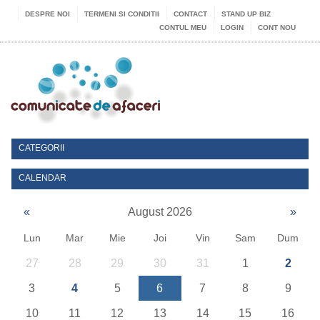
DESPRE NOI
TERMENI SI CONDITII
CONTACT
STAND UP BIZ
CONTUL MEU
LOGIN
CONT NOU
CATEGORII
CALENDAR
«
August 2026
»
Lun
Mar
Mie
Joi
Vin
Sam
Dum
27
28
29
30
31
1
2
3
4
5
6
7
8
9
10
11
12
13
14
15
16