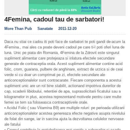
4Femina, cadoul tau de sarbatori!
More Than Pub
Sanatate
2011-12-20
Daca nu stiai ce cadou iti poti face de sarbatori te poti gandi de-acum la
4Femina., mai ales ca poate deveni cadoul pe care ti-l poti oferi luna de
luna. Unic pe piata din Romania, 4Femina de la Zdrovit este singurul
supliment alimentar care protejeaza si inlatura efectele secundare
generate de contraceptia orala. Acest supliment alimentar contine acid
folic, crom, guarana, pulbere de anghinare, extract de urzica si de ceai
verde si cu doar un comprimat pe zi, efectele secundare ale
anticonceptionalelor sunt contracarate. Fiecare componenta a acestui
supliment unic are un rol bine stabilit, actionand impotriva durerilor de
cap, scaderii libidoului, retentiei de apa, suprasolicitarii ficatului sau a
kilogramelor in plus, acestea reprezentand motivele pentru care multe
femei se tem sa foloseasca contraceptivele orale.
• Acidul Folic ( sau Vitamina B9) are multiple roluri: pe perioada utilizarii
anticonceptionalelor acestea genereaza efecte negative asupra nivelului
de folat din sange, iar in sarcina ajuta la dezvoltarea celulelor nervoase
ale fatului
• Cromul contribuie la metabolizarea mai rapida a zaharurilor si scade