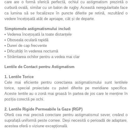
care are o formă sferică perfectă, ochiul cu astigmatism prezintă o
curbură ovală, similar cu un balon de rugby. Această neregularitate face
ca lumina să se focalizeze în puncte diferite pe retină, rezultând o
vedere încețoșată atât de aproape, cât și de departe.
Simptomele astigmatismului includ:
• Vederea încețoșată la toate distanțele
• Oboseala oculară rapidă
• Dureri de cap frecvente
• Dificultăți în vederea nocturnă
• Strâmtarea ochilor pentru a vedea mai clar
Lentile de Contact pentru Astigmatism
1. Lentile Torice
Cele mai eficiente pentru corectarea astigmatismului sunt lentilele
torice, special proiectate cu puteri diferite pe meridiane specifice.
Aceste lentile au o zonă mai groasă în partea de jos care le menține în
poziția corectă pe ochi.
2. Lentile Rigide Permeabile la Gaze (RGP)
Oferă cea mai precisă corectare pentru astigmatismul sever, creând o
suprafață uniformă peste cornee. Deși necesită o perioadă de adaptare,
acestea oferă o viziune excepțională.