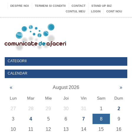
DESPRE NOI
TERMENI SI CONDITII
CONTACT
STAND UP BIZ
CONTUL MEU
LOGIN
CONT NOU
CATEGORII
CALENDAR
«
August 2026
»
Lun
Mar
Mie
Joi
Vin
Sam
Dum
27
28
29
30
31
1
2
3
4
5
6
7
8
9
10
11
12
13
14
15
16