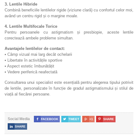
3. Lentile Hibride
Combină beneficiile lentilelor rigide (viziune clară) cu confortul celor moi,
având un centru rigid și o margine moale.
4. Lentile Multifocale Torice
Pentru persoanele cu astigmatism și presbiopie, aceste lentile
corectează ambele probleme simultan.
Avantajele lentilelor de contact:
• Câmp vizual mai larg decât ochelarii
• Libertate în activitățile sportive
• Aspect estetic îmbunătățit
• Vedere periferică neafectată
Consultarea unui specialist este esențială pentru alegerea tipului potrivit
de lentile, personalizate în funcție de gradul astigmatismului și stilul de
viață al fiecărei persoane.
Social Media

FACEBOOK

TWEET

+1

SHARE

SHARE