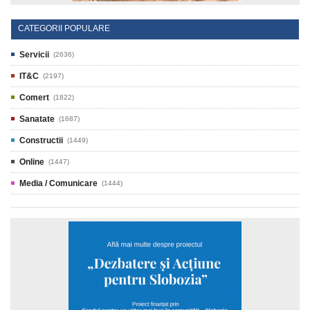
CATEGORII POPULARE
Servicii
(2636)
IT&C
(2197)
Comert
(1822)
Sanatate
(1687)
Constructii
(1449)
Online
(1447)
Media / Comunicare
(1444)