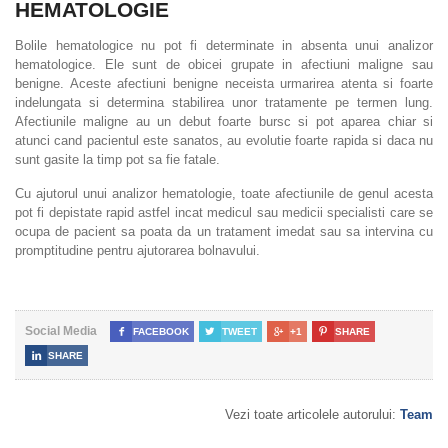
HEMATOLOGIE
Bolile hematologice nu pot fi determinate in absenta unui analizor
hematologice. Ele sunt de obicei grupate in afectiuni maligne sau
benigne. Aceste afectiuni benigne neceista urmarirea atenta si foarte
indelungata si determina stabilirea unor tratamente pe termen lung.
Afectiunile maligne au un debut foarte bursc si pot aparea chiar si
atunci cand pacientul este sanatos, au evolutie foarte rapida si daca nu
sunt gasite la timp pot sa fie fatale.
Cu ajutorul unui analizor hematologie, toate afectiunile de genul acesta
pot fi depistate rapid astfel incat medicul sau medicii specialisti care se
ocupa de pacient sa poata da un tratament imedat sau sa intervina cu
promptitudine pentru ajutorarea bolnavului.
Social Media

FACEBOOK

TWEET

+1

SHARE

SHARE
Vezi toate articolele autorului:
Team