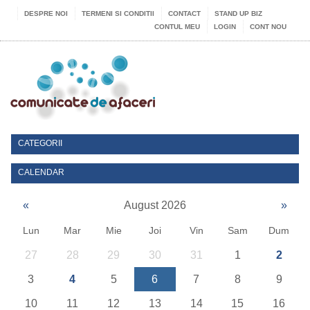
DESPRE NOI
TERMENI SI CONDITII
CONTACT
STAND UP BIZ
CONTUL MEU
LOGIN
CONT NOU
CATEGORII
CALENDAR
«
August 2026
»
Lun
Mar
Mie
Joi
Vin
Sam
Dum
27
28
29
30
31
1
2
3
4
5
6
7
8
9
10
11
12
13
14
15
16