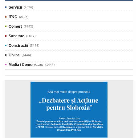
Servicii
(2636)
IT&C
(2196)
Comert
(1822)
Sanatate
(1687)
Constructii
(1448)
Online
(1446)
Media / Comunicare
(1444)