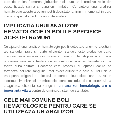
care determina formarea globulelor rosii cum ar fi maduva rosie din
oase, ficatul, splina si ganglionii limfatici. Cu ajutorul unui analizor
hematologie aceste afectiuni pot fi depistate la timp in momentul in care
medicul specialist solicita anumite analize.
IMPLICATIA UNUI ANALIZOR
HEMATOLOGIE IN BOLILE SPECIFICE
ACESTEI RAMURI
Cu ajutorul unui analizor hematologie pot fi detectate anumite afectiuni
ale sangelui, rapid si foarte eficiente. Sangele este produs de catre
maduva rosie osoasa din interiorul oaselor. Hematopoieza si toate
procesele sale este testata cu ajutorul unui analizor hematologic de
foarte buna calitate. Deoarece este procesul cu ajutorul caruia se
formeaza celulele sanguine, mai exact eritrocitele care au rolul de a
transporta oxigenul si dioxidul de carbon, leucocitele care au rol in
sistemul imunitar si trombocitele care au rolul de a contribui la
coagularea eficienta sa sangelui,
un analizor hematologic are o
importanta vitala
pentru determinarea starii de sanatate.
CELE MAI COMUNE BOLI
HEMATOLOGICE PENTRU CARE SE
UTILIZEAZA UN ANALIZOR