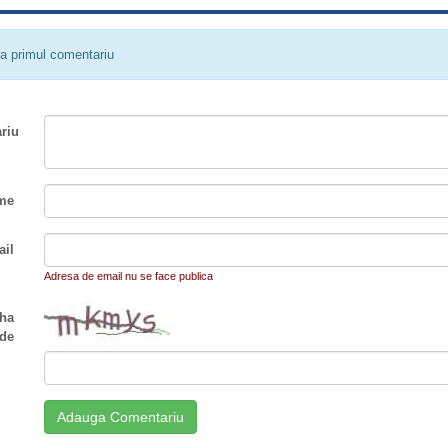
a primul comentariu
riu
me
il
Adresa de email nu se face publica
ha
de