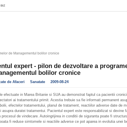
 BIZ
amelor de Managementul bolilor cronice
ntul expert - pilon de dezvoltare a program
anagementul bolilor cronice
te de Afaceri
Sanatate
2009-08-24
le efectuate in Marea Britanie si SUA au demonstrat faptul ca pacientii cronici 
ectatori ai tratamentului primit. Acestia trebuie sa fie informati permanent asu
 bolii, efectelor tratamentului, planul de tratament, reactiilor adverse date de m
 asupra duratei tratamentui. Pacientul expert este responsabilizat si devine f
n procesul de vindecare. Autoingrijirea in conditii de siguranta poate fi structur
poata fi reduse simtomele si reactiile adverse ce pot aparea in evolutia unei bo