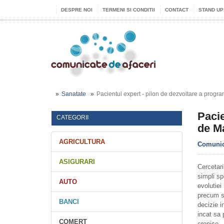
DESPRE NOI
TERMENI SI CONDITII
CONTACT
STAND UP
Sanatate
Pacientul expert - pilon de dezvoltare a progr
Pacie
CATEGORII
de M
AGRICULTURA
Comunica
ASIGURARI
Cercetari
simpli sp
AUTO
evolutiei
precum si
BANCI
decizie i
incat sa 
COMERT
cronice.