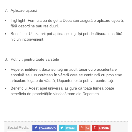
Aplicare ușoară
Highlight: Formularea de gel a Depanten asigură o aplicare ușoară,
fără dezordine sau reziduuri.
Beneficiu: Utilizatorii pot aplica gelul și își pot desfășura ziua fără
niciun inconvenient.
Potrivit pentru toate vârstele
Repere: indiferent dacă sunteți un adult tânăr cu o accidentare
sportivă sau un cetățean în vârstă care se confruntă cu probleme
articulare legate de vârstă, Depanten este potrivit pentru toți.
Beneficiu: Acest apel universal asigură că toată lumea poate
beneficia de proprietățile vindecătoare ale Depanten.
Social Media

FACEBOOK

TWEET

+1

SHARE