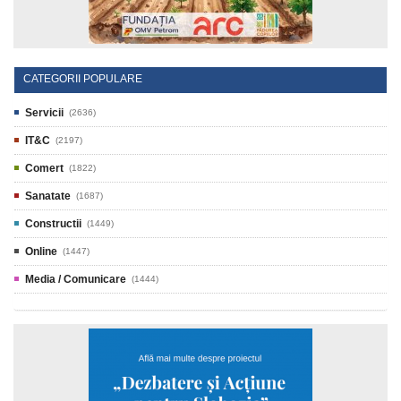
CATEGORII POPULARE
Servicii
(2636)
IT&C
(2197)
Comert
(1822)
Sanatate
(1687)
Constructii
(1449)
Online
(1447)
Media / Comunicare
(1444)