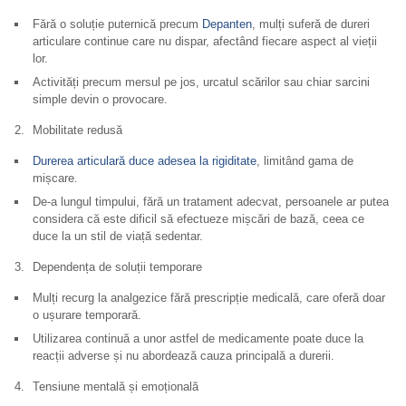
Fără o soluție puternică precum
Depanten
, mulți suferă de dureri
articulare continue care nu dispar, afectând fiecare aspect al vieții
lor.
Activități precum mersul pe jos, urcatul scărilor sau chiar sarcini
simple devin o provocare.
Mobilitate redusă
Durerea articulară duce adesea la rigiditate
, limitând gama de
mișcare.
De-a lungul timpului, fără un tratament adecvat, persoanele ar putea
considera că este dificil să efectueze mișcări de bază, ceea ce
duce la un stil de viață sedentar.
Dependența de soluții temporare
Mulți recurg la analgezice fără prescripție medicală, care oferă doar
o ușurare temporară.
Utilizarea continuă a unor astfel de medicamente poate duce la
reacții adverse și nu abordează cauza principală a durerii.
Tensiune mentală și emoțională