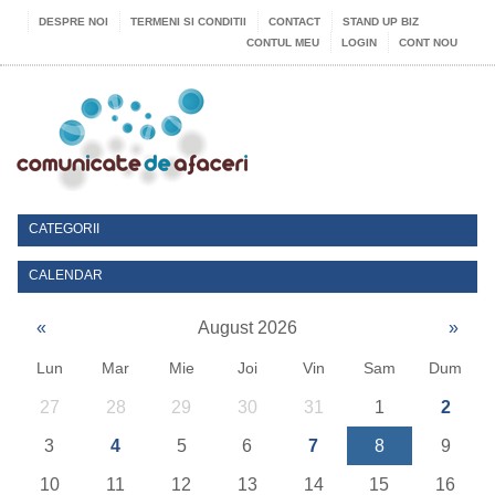
DESPRE NOI
TERMENI SI CONDITII
CONTACT
STAND UP BIZ
CONTUL MEU
LOGIN
CONT NOU
CATEGORII
CALENDAR
«
August 2026
»
Lun
Mar
Mie
Joi
Vin
Sam
Dum
27
28
29
30
31
1
2
3
4
5
6
7
8
9
10
11
12
13
14
15
16