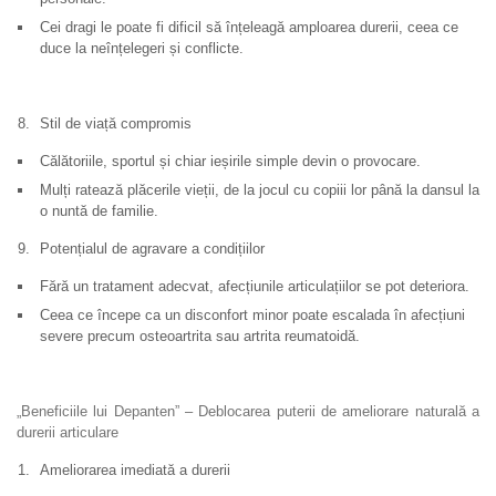
Cei dragi le poate fi dificil să înțeleagă amploarea durerii, ceea ce
duce la neînțelegeri și conflicte.
Stil de viață compromis
Călătoriile, sportul și chiar ieșirile simple devin o provocare.
Mulți ratează plăcerile vieții, de la jocul cu copiii lor până la dansul la
o nuntă de familie.
Potențialul de agravare a condițiilor
Fără un tratament adecvat, afecțiunile articulațiilor se pot deteriora.
Ceea ce începe ca un disconfort minor poate escalada în afecțiuni
severe precum osteoartrita sau artrita reumatoidă.
„Beneficiile lui Depanten” – Deblocarea puterii de ameliorare naturală a
durerii articulare
Ameliorarea imediată a durerii