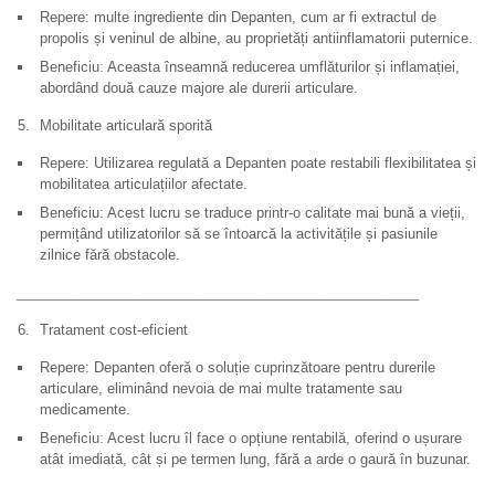
Repere: multe ingrediente din Depanten, cum ar fi extractul de
propolis și veninul de albine, au proprietăți antiinflamatorii puternice.
Beneficiu: Aceasta înseamnă reducerea umflăturilor și inflamației,
abordând două cauze majore ale durerii articulare.
Mobilitate articulară sporită
Repere: Utilizarea regulată a Depanten poate restabili flexibilitatea și
mobilitatea articulațiilor afectate.
Beneficiu: Acest lucru se traduce printr-o calitate mai bună a vieții,
permițând utilizatorilor să se întoarcă la activitățile și pasiunile
zilnice fără obstacole.
____________________________________________________
Tratament cost-eficient
Repere: Depanten oferă o soluție cuprinzătoare pentru durerile
articulare, eliminând nevoia de mai multe tratamente sau
medicamente.
Beneficiu: Acest lucru îl face o opțiune rentabilă, oferind o ușurare
atât imediată, cât și pe termen lung, fără a arde o gaură în buzunar.