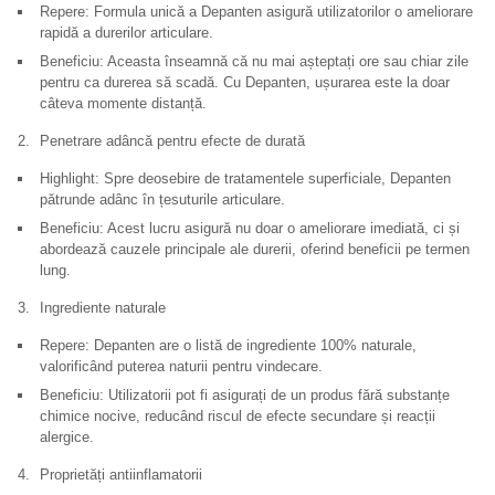
Repere: Formula unică a Depanten asigură utilizatorilor o ameliorare
rapidă a durerilor articulare.
Beneficiu: Aceasta înseamnă că nu mai așteptați ore sau chiar zile
pentru ca durerea să scadă. Cu Depanten, ușurarea este la doar
câteva momente distanță.
Penetrare adâncă pentru efecte de durată
Highlight: Spre deosebire de tratamentele superficiale, Depanten
pătrunde adânc în țesuturile articulare.
Beneficiu: Acest lucru asigură nu doar o ameliorare imediată, ci și
abordează cauzele principale ale durerii, oferind beneficii pe termen
lung.
Ingrediente naturale
Repere: Depanten are o listă de ingrediente 100% naturale,
valorificând puterea naturii pentru vindecare.
Beneficiu: Utilizatorii pot fi asigurați de un produs fără substanțe
chimice nocive, reducând riscul de efecte secundare și reacții
alergice.
Proprietăți antiinflamatorii