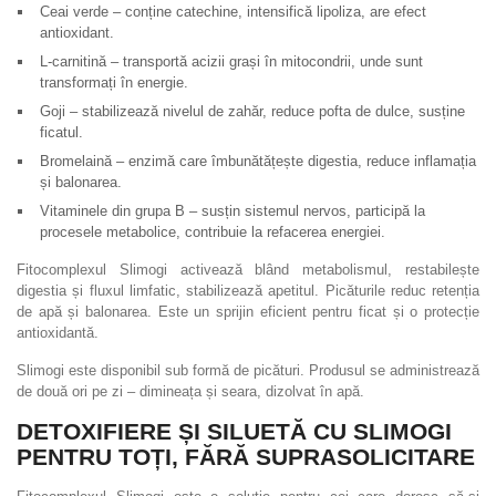
Ceai verde – conține catechine, intensifică lipoliza, are efect
antioxidant.
L-carnitină – transportă acizii grași în mitocondrii, unde sunt
transformați în energie.
Goji – stabilizează nivelul de zahăr, reduce pofta de dulce, susține
ficatul.
Bromelaină – enzimă care îmbunătățește digestia, reduce inflamația
și balonarea.
Vitaminele din grupa B – susțin sistemul nervos, participă la
procesele metabolice, contribuie la refacerea energiei.
Fitocomplexul Slimogi activează blând metabolismul, restabilește
digestia și fluxul limfatic, stabilizează apetitul. Picăturile reduc retenția
de apă și balonarea. Este un sprijin eficient pentru ficat și o protecție
antioxidantă.
Slimogi este disponibil sub formă de picături. Produsul se administrează
de două ori pe zi – dimineața și seara, dizolvat în apă.
DETOXIFIERE ȘI SILUETĂ CU SLIMOGI
PENTRU TOȚI, FĂRĂ SUPRASOLICITARE