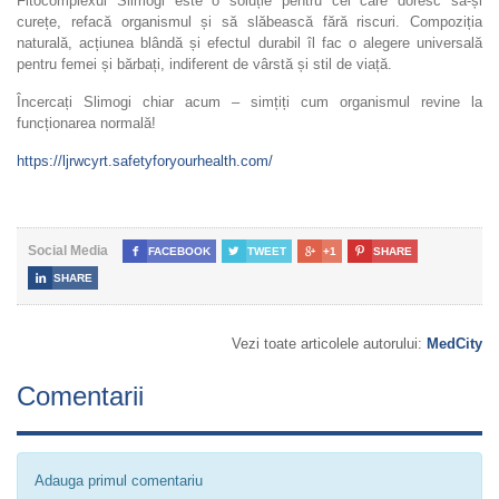
Fitocomplexul Slimogi este o soluție pentru cei care doresc să-și
curețe, refacă organismul și să slăbească fără riscuri. Compoziția
naturală, acțiunea blândă și efectul durabil îl fac o alegere universală
pentru femei și bărbați, indiferent de vârstă și stil de viață.
Încercați Slimogi chiar acum – simțiți cum organismul revine la
funcționarea normală!
https://ljrwcyrt.safetyforyourhealth.com/
Social Media

FACEBOOK

TWEET

+1

SHARE

SHARE
Vezi toate articolele autorului:
MedCity
Comentarii
Adauga primul comentariu