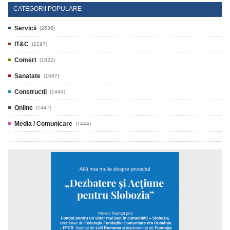
CATEGORII POPULARE
Servicii
(2636)
IT&C
(2197)
Comert
(1822)
Sanatate
(1687)
Constructii
(1449)
Online
(1447)
Media / Comunicare
(1444)