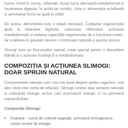
toxine, lichid în exces, inflamații. Acest lucru afectează metabolismul și
încetinește digestia. În astfel de condiții, chiar și alimentația echilibrată
și activitatea fizică nu ajută la slăbit.
De aceea, detoxifierea este o etapă necesară. Curățarea organismului
ajută la refacerea digestiei, reducerea inflamației, activarea
metabolismului și redarea capacității organismului de a funcționa corect.
Iar scăderea în greutate devine o continuare naturală a acestui proces.
Slimogi este un fitocomplex natural, creat special pentru o detoxifiere
blândă și o activare fiziologică a metabolismului.
COMPOZIȚIA ȘI ACȚIUNEA SLIMOGI:
DOAR SPRIJIN NATURAL
Componentele naturale sunt cea mai bună alegere pentru organism, mai
ales când vine vorba de refacere. Slimogi conține doar extracte naturale
și substanțe biologic active care acționează sinergic și nu provoacă
suprasolicitare.
Compoziția Slimogi:
Guarana – sursă de cofeină vegetală, activează termogeneza,
crește nivelul de energie.