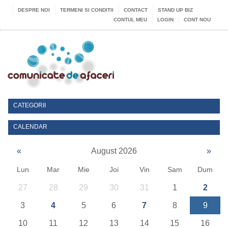
DESPRE NOI
TERMENI SI CONDITII
CONTACT
STAND UP BIZ
CONTUL MEU
LOGIN
CONT NOU
CATEGORII
CALENDAR
«
August 2026
»
Lun
Mar
Mie
Joi
Vin
Sam
Dum
27
28
29
30
31
1
2
3
4
5
6
7
8
9
10
11
12
13
14
15
16