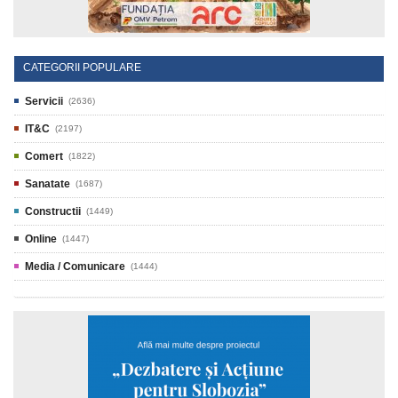
CATEGORII POPULARE
Servicii
(2636)
IT&C
(2197)
Comert
(1822)
Sanatate
(1687)
Constructii
(1449)
Online
(1447)
Media / Comunicare
(1444)