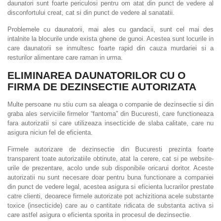
daunatori sunt foarte periculosi pentru om atat din punct de vedere al
disconfortului creat, cat si din punct de vedere al sanatatii.
Problemele cu daunatorii, mai ales cu gandacii, sunt cel mai des
intalnite la blocurile unde exista ghene de gunoi. Acestea sunt locurile in
care daunatorii se inmultesc foarte rapid din cauza murdariei si a
resturilor alimentare care raman in urma.
ELIMINAREA DAUNATORILOR CU O
FIRMA DE DEZINSECTIE AUTORIZATA
Multe persoane nu stiu cum sa aleaga o companie de dezinsectie si din
graba ales serviciile firmelor “fantoma” din Bucuresti, care functioneaza
fara autorizatii si care utilizeaza insecticide de slaba calitate, care nu
asigura niciun fel de eficienta.
Firmele autorizare de dezinsectie din Bucuresti prezinta foarte
transparent toate autorizatiile obtinute, atat la cerere, cat si pe website-
urile de prezentare, acolo unde sub disponibile oricarui doritor. Aceste
autorizatii nu sunt necesare doar pentru buna functionare a companiei
din punct de vedere legal, acestea asigura si eficienta lucrarilor prestate
catre clienti, deoarece firmele autorizate pot achizitiona acele substante
toxice (insecticide) care au o cantitate ridicata de substanta activa si
care astfel asigura o eficienta sporita in procesul de dezinsectie.