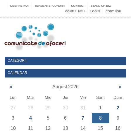
DESPRE NOI
TERMENI SI CONDITII
CONTACT
STAND UP BIZ
CONTUL MEU
LOGIN
CONT NOU
CATEGORII
CALENDAR
«
August 2026
»
Lun
Mar
Mie
Joi
Vin
Sam
Dum
27
28
29
30
31
1
2
3
4
5
6
7
8
9
10
11
12
13
14
15
16