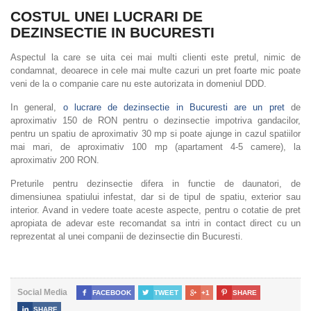
COSTUL UNEI LUCRARI DE
DEZINSECTIE IN BUCURESTI
Aspectul la care se uita cei mai multi clienti este pretul, nimic de
condamnat, deoarece in cele mai multe cazuri un pret foarte mic poate
veni de la o companie care nu este autorizata in domeniul DDD.
In general,
o lucrare de dezinsectie in Bucuresti are un pret
de
aproximativ 150 de RON pentru o dezinsectie impotriva gandacilor,
pentru un spatiu de aproximativ 30 mp si poate ajunge in cazul spatiilor
mai mari, de aproximativ 100 mp (apartament 4-5 camere), la
aproximativ 200 RON.
Preturile pentru dezinsectie difera in functie de daunatori, de
dimensiunea spatiului infestat, dar si de tipul de spatiu, exterior sau
interior. Avand in vedere toate aceste aspecte, pentru o cotatie de pret
apropiata de adevar este recomandat sa intri in contact direct cu un
reprezentat al unei companii de dezinsectie din Bucuresti.
Social Media

FACEBOOK

TWEET

+1

SHARE

SHARE