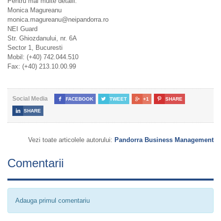
Pentru mai multe detalii:
Monica Magureanu
monica.magureanu@neipandorra.ro
NEI Guard
Str. Ghiozdanului, nr. 6A
Sector 1, Bucuresti
Mobil: (+40) 742.044.510
Fax: (+40) 213.10.00.99
Social Media

FACEBOOK

TWEET

+1

SHARE

SHARE
Vezi toate articolele autorului:
Pandorra Business Management
Comentarii
Adauga primul comentariu