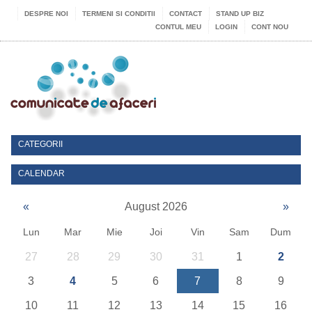
DESPRE NOI
TERMENI SI CONDITII
CONTACT
STAND UP BIZ
CONTUL MEU
LOGIN
CONT NOU
CATEGORII
CALENDAR
«
August 2026
»
Lun
Mar
Mie
Joi
Vin
Sam
Dum
27
28
29
30
31
1
2
3
4
5
6
7
8
9
10
11
12
13
14
15
16