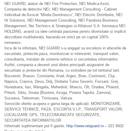
NEI GUARD, alaturi de NEI Fire Protection, NEI Medica Asist,
Compania de detectivi NEI, NEI Management Consulting - Cabinet
Individual de Avocat “Mirela Dumitrescu”, NEI Electric Distributie, NEI
Hr Solutions, NEI Management Consulting, NEI Pandorra Business
Management, Nei Technics & Strategies si Alfatrust S.A. formeaza NEI
HOLDING, avand ca idee centrala pasiunea pentru diversitate și implicit
dezvoltare multilaterala, bazandu-se strict pe un capital 100%
romanesc.
Inca de la infiintare, NEI GUARD s-a angajat sa exceleze in afacerile de
securitate, protectie,paza, monitorizari si interventii, transport valori,
consultanta, instalari de sisteme tehnice si securitatea informatiilor.
Astfel, compania a devenit unul dintre principalii asiguratori de
securitate și protectie din Romania, cu extindere pe tot teritoriul tarii:
Bucuresti, Brasov, Constanta, Arad, Arges, Bran, Costinesti, Cluj-
Napoca, Craiova, Deva, Dolj, Drobeta Turnu Severin, Focsani, Gorj,
Hunedoara, Iasi, Mangalia, Mehedinti, Moeciu, Olt, Oradea, Ploiesti,
Pitesti, Sibiu, Sinaia (Busteni, Azuga, Poiana Tapului, Zamora),
Suceava, Teleorman, Timisoara, Valcea.
Serviciile oferite acopera o gama larga de aplicatii: MONITORIZARE,
SERVICII TEHNICE, PAZA, ESCORTA V.I.P., TRANSPORT VALORI,
LOCALIZARE GPS, TELECOMUNICATII SECURIZATE,
SECURITATEA INFORMATIILOR
Informatii suplimentare pot fi gasite:
http://www.neiguard.ro
– 021 9502