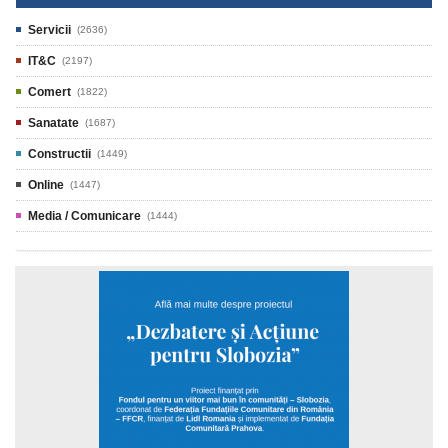
Servicii
(2636)
IT&C
(2197)
Comert
(1822)
Sanatate
(1687)
Constructii
(1449)
Online
(1447)
Media / Comunicare
(1444)