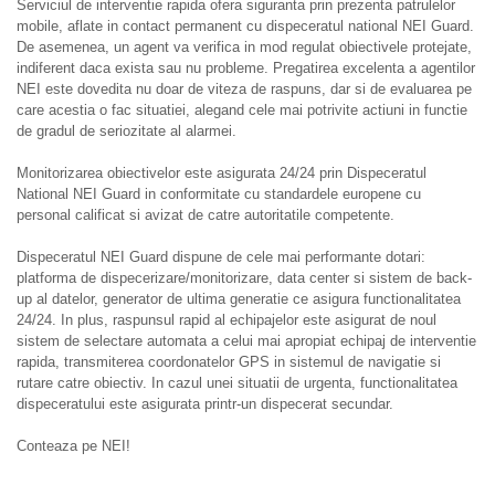
Serviciul de interventie rapida ofera siguranta prin prezenta patrulelor
mobile, aflate in contact permanent cu dispeceratul national NEI Guard.
De asemenea, un agent va verifica in mod regulat obiectivele protejate,
indiferent daca exista sau nu probleme. Pregatirea excelenta a agentilor
NEI este dovedita nu doar de viteza de raspuns, dar si de evaluarea pe
care acestia o fac situatiei, alegand cele mai potrivite actiuni in functie
de gradul de seriozitate al alarmei.
Monitorizarea obiectivelor este asigurata 24/24 prin Dispeceratul
National NEI Guard in conformitate cu standardele europene cu
personal calificat si avizat de catre autoritatile competente.
Dispeceratul NEI Guard dispune de cele mai performante dotari:
platforma de dispecerizare/monitorizare, data center si sistem de back-
up al datelor, generator de ultima generatie ce asigura functionalitatea
24/24. In plus, raspunsul rapid al echipajelor este asigurat de noul
sistem de selectare automata a celui mai apropiat echipaj de interventie
rapida, transmiterea coordonatelor GPS in sistemul de navigatie si
rutare catre obiectiv. In cazul unei situatii de urgenta, functionalitatea
dispeceratului este asigurata printr-un dispecerat secundar.
Conteaza pe NEI!