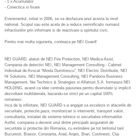
- 1 x Acumulator
- Conectica si fixare
Evenimentul, initiat in 2006, se va desfasura anul acesta la nivel
national. Scopul sau este acela de a reduce semnificativ numarul
infractiunilor prin informare si de reactivare a spiritului civic.
Pentru mai multa siguranta, conteaza pe NEI Guard!
NEI GUARD, alaturi de NEI Fire Protection, NEI Medica Asist,
Compania de detectivi NEI, NEI Management Consulting - Cabinet
Individual de Avocat “Mirela Dumitrescu”, NEI Electric Distributie, NEI
Hr Solutions, NEI Management Consulting, NEI Pandorra Business
Management, Nei Technics & Strategies si Alfatrust S.A. formeaza NEI
HOLDING, avand ca idee centrala pasiunea pentru diversitate și implicit
dezvoltare multilaterala, bazandu-se strict pe un capital 100%
romanesc.
Inca de la infiintare, NEI GUARD s-a angajat sa exceleze in afacerile de
securitate, protectie,paza, monitorizari si interventii, transport valori,
consultanta, instalari de sisteme tehnice si securitatea informatiilor.
Astfel, compania a devenit unul dintre principalii asiguratori de
securitate și protectie din Romania, cu extindere pe tot teritoriul tarii:
Bucuresti, Brasov, Constanta, Arad, Arges, Bran, Costinesti, Cluj-