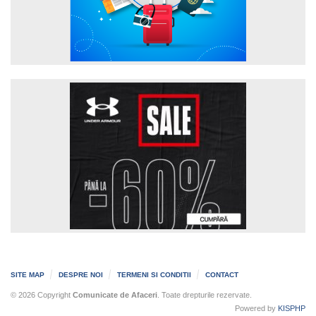
SITE MAP
DESPRE NOI
TERMENI SI CONDITII
CONTACT
© 2026 Copyright
Comunicate de Afaceri
. Toate drepturile rezervate.
Powered by
KISPHP