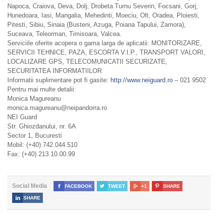
Napoca, Craiova, Deva, Dolj, Drobeta Turnu Severin, Focsani, Gorj,
Hunedoara, Iasi, Mangalia, Mehedinti, Moeciu, Olt, Oradea, Ploiesti,
Pitesti, Sibiu, Sinaia (Busteni, Azuga, Poiana Tapului, Zamora),
Suceava, Teleorman, Timisoara, Valcea.
Serviciile oferite acopera o gama larga de aplicatii: MONITORIZARE,
SERVICII TEHNICE, PAZA, ESCORTA V.I.P., TRANSPORT VALORI,
LOCALIZARE GPS, TELECOMUNICATII SECURIZATE,
SECURITATEA INFORMATIILOR
Informatii suplimentare pot fi gasite:
http://www.neiguard.ro
– 021 9502
Pentru mai multe detalii:
Monica Magureanu
monica.magureanu@neipandorra.ro
NEI Guard
Str. Ghiozdanului, nr. 6A
Sector 1, Bucuresti
Mobil: (+40) 742.044.510
Fax: (+40) 213.10.00.99
Social Media

FACEBOOK

TWEET

+1

SHARE

SHARE