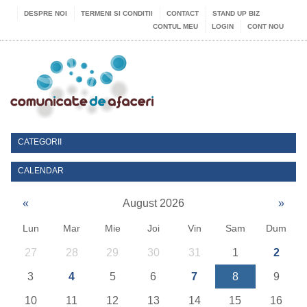
DESPRE NOI
TERMENI SI CONDITII
CONTACT
STAND UP BIZ
CONTUL MEU
LOGIN
CONT NOU
CATEGORII
CALENDAR
«
August 2026
»
Lun
Mar
Mie
Joi
Vin
Sam
Dum
27
28
29
30
31
1
2
3
4
5
6
7
8
9
10
11
12
13
14
15
16