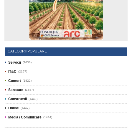
CATEGORII POPULARE
Servicii
(2636)
IT&C
(2197)
Comert
(1822)
Sanatate
(1687)
Constructii
(1449)
Online
(1447)
Media / Comunicare
(1444)