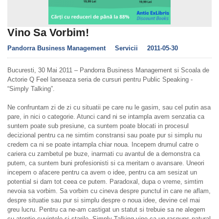
Vino Sa Vorbim!
Pandorra Business Management
Servicii
2011-05-30
Bucuresti, 30 Mai 2011 – Pandorra Business Management si Scoala de
Actorie Q Feel lanseaza seria de cursuri pentru Public Speaking -
“Simply Talking”.
Ne confruntam zi de zi cu situatii pe care nu le gasim, sau cel putin asa
pare, in nici o categorie. Atunci cand ni se intampla avem senzatia ca
suntem poate sub presiune, ca suntem poate blocati in procesul
decizional pentru ca ne simtim constransi sau poate pur si simplu nu
credem ca ni se poate intampla chiar noua. Incepem drumul catre o
cariera cu zambetul pe buze, inarmati cu avantul de a demonstra ca
putem, ca suntem buni profesionisti si ca meritam o avansare. Uneori
incepem o afacere pentru ca avem o idee, pentru ca am sesizat un
potential si dam tot ceea ce putem. Paradoxal, dupa o vreme, simtim
nevoia sa vorbim. Sa vorbim cu cineva despre punctul in care ne aflam,
despre situatie sau pur si simplu despre o noua idee, devine cel mai
greu lucru. Pentru ca ne-am castigat un statut si trebuie sa ne alegem
cu atentie cuvintele si starile. Simply Talking vine ca un raspuns natural