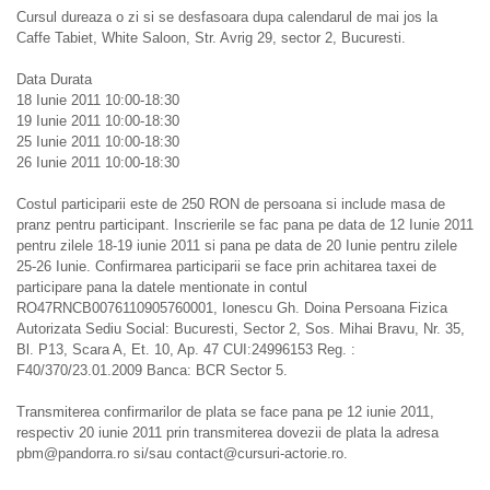
Cursul dureaza o zi si se desfasoara dupa calendarul de mai jos la
Caffe Tabiet, White Saloon, Str. Avrig 29, sector 2, Bucuresti.
Data Durata
18 Iunie 2011 10:00-18:30
19 Iunie 2011 10:00-18:30
25 Iunie 2011 10:00-18:30
26 Iunie 2011 10:00-18:30
Costul participarii este de 250 RON de persoana si include masa de
pranz pentru participant. Inscrierile se fac pana pe data de 12 Iunie 2011
pentru zilele 18-19 iunie 2011 si pana pe data de 20 Iunie pentru zilele
25-26 Iunie. Confirmarea participarii se face prin achitarea taxei de
participare pana la datele mentionate in contul
RO47RNCB0076110905760001, Ionescu Gh. Doina Persoana Fizica
Autorizata Sediu Social: Bucuresti, Sector 2, Sos. Mihai Bravu, Nr. 35,
Bl. P13, Scara A, Et. 10, Ap. 47 CUI:24996153 Reg. :
F40/370/23.01.2009 Banca: BCR Sector 5.
Transmiterea confirmarilor de plata se face pana pe 12 iunie 2011,
respectiv 20 iunie 2011 prin transmiterea dovezii de plata la adresa
pbm@pandorra.ro si/sau contact@cursuri-actorie.ro.