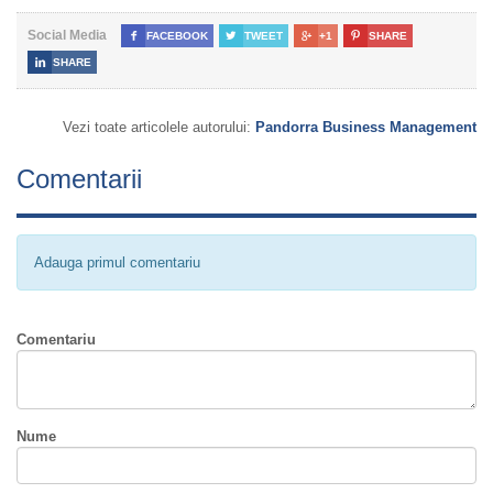
Social Media

FACEBOOK

TWEET

+1

SHARE

SHARE
Vezi toate articolele autorului:
Pandorra Business Management
Comentarii
Adauga primul comentariu
Comentariu
Nume