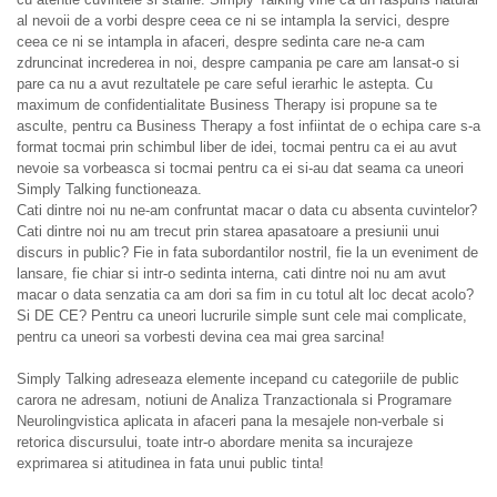
al nevoii de a vorbi despre ceea ce ni se intampla la servici, despre
ceea ce ni se intampla in afaceri, despre sedinta care ne-a cam
zdruncinat increderea in noi, despre campania pe care am lansat-o si
pare ca nu a avut rezultatele pe care seful ierarhic le astepta. Cu
maximum de confidentialitate Business Therapy isi propune sa te
asculte, pentru ca Business Therapy a fost infiintat de o echipa care s-a
format tocmai prin schimbul liber de idei, tocmai pentru ca ei au avut
nevoie sa vorbeasca si tocmai pentru ca ei si-au dat seama ca uneori
Simply Talking functioneaza.
Cati dintre noi nu ne-am confruntat macar o data cu absenta cuvintelor?
Cati dintre noi nu am trecut prin starea apasatoare a presiunii unui
discurs in public? Fie in fata subordantilor nostril, fie la un eveniment de
lansare, fie chiar si intr-o sedinta interna, cati dintre noi nu am avut
macar o data senzatia ca am dori sa fim in cu totul alt loc decat acolo?
Si DE CE? Pentru ca uneori lucrurile simple sunt cele mai complicate,
pentru ca uneori sa vorbesti devina cea mai grea sarcina!
Simply Talking adreseaza elemente incepand cu categoriile de public
carora ne adresam, notiuni de Analiza Tranzactionala si Programare
Neurolingvistica aplicata in afaceri pana la mesajele non-verbale si
retorica discursului, toate intr-o abordare menita sa incurajeze
exprimarea si atitudinea in fata unui public tinta!