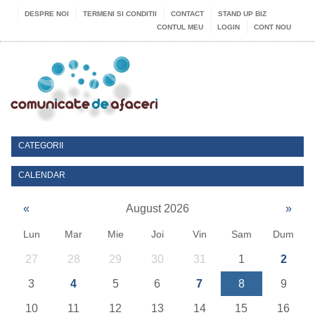
DESPRE NOI
TERMENI SI CONDITII
CONTACT
STAND UP BIZ
CONTUL MEU
LOGIN
CONT NOU
CATEGORII
CALENDAR
«
August 2026
»
Lun
Mar
Mie
Joi
Vin
Sam
Dum
27
28
29
30
31
1
2
3
4
5
6
7
8
9
10
11
12
13
14
15
16