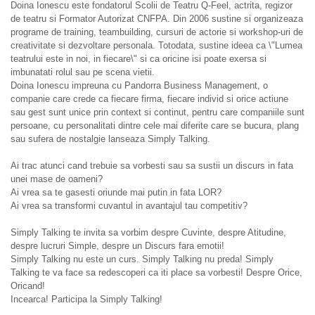
Doina Ionescu este fondatorul Scolii de Teatru Q-Feel, actrita, regizor
de teatru si Formator Autorizat CNFPA. Din 2006 sustine si organizeaza
programe de training, teambuilding, cursuri de actorie si workshop-uri de
creativitate si dezvoltare personala. Totodata, sustine ideea ca \"Lumea
teatrului este in noi, in fiecare\" si ca oricine isi poate exersa si
imbunatati rolul sau pe scena vietii.
Doina Ionescu impreuna cu Pandorra Business Management, o
companie care crede ca fiecare firma, fiecare individ si orice actiune
sau gest sunt unice prin context si continut, pentru care companiile sunt
persoane, cu personalitati dintre cele mai diferite care se bucura, plang
sau sufera de nostalgie lanseaza Simply Talking.
Ai trac atunci cand trebuie sa vorbesti sau sa sustii un discurs in fata
unei mase de oameni?
Ai vrea sa te gasesti oriunde mai putin in fata LOR?
Ai vrea sa transformi cuvantul in avantajul tau competitiv?
Simply Talking te invita sa vorbim despre Cuvinte, despre Atitudine,
despre lucruri Simple, despre un Discurs fara emotii!
Simply Talking nu este un curs. Simply Talking nu preda! Simply
Talking te va face sa redescoperi ca iti place sa vorbesti! Despre Orice,
Oricand!
Incearca! Participa la Simply Talking!