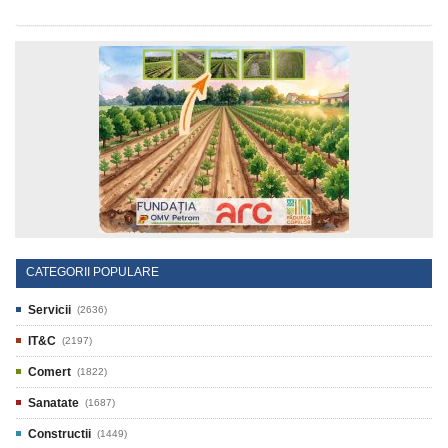
CATEGORII POPULARE
Servicii
(2636)
IT&C
(2197)
Comert
(1822)
Sanatate
(1687)
Constructii
(1449)