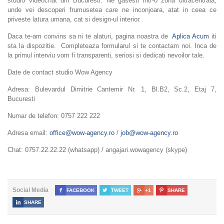
studio videochat din Bucuresti. Ne gasesti intr-o zona ultracentrala,
unde vei descoperi frumusetea care ne inconjoara, atat in ceea ce
priveste latura umana, cat si design-ul interior.
Daca te-am convins sa ni te alaturi, pagina noastra de
Aplica Acum
iti
sta la dispozitie. Completeaza formularul si te contactam noi. Inca de
la primul interviu vom fi transparenti, seriosi si dedicati nevoilor tale.
Date de contact studio Wow Agency
Adresa: Bulevardul Dimitrie Cantemir Nr. 1, Bl.B2, Sc.2, Etaj 7,
Bucuresti
Numar de telefon: 0757 222 222
Adresa email:
office@wow-agency.ro
/
job@wow-agency.ro
Chat: 0757.22.22.22 (whatsapp) / angajari.wowagency (skype)
Social Media

FACEBOOK

TWEET

+1

SHARE

SHARE