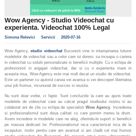
Wow Agency - Studio Videochat cu
experienta. Videochat 100% Legal
Simona Relevici
Servicii
2020-07-16
Wow Agency,
studio videochat
Bucuresti vine in intampinarea tuturor
modelelor de videochat sau a celor care isi doresc sa inceapa o cariera
in videochat cu solutii personalizate si beneficii multiple. Cu o echipa de
profesionisti in angajari videochat, dar si cu o experienta mare in
aceasta nisa, Wow Agency este mai mult decat un studio de videochat.
Este un partener cu ajutorul caruia vei avansa si vei descoperi libertatea
unui job frumus, incununat de succes si reusita.
Nu sunt doar vorbe, ci fapte. Sunt concluziile la care au ajuns toate
modelele de videochat care au calcat pragul studioului nostru si au
colaborat ani de zile cu echipa de specialisti
Wow Agency
. Increderea
si profesionalismul sunt doua calitati cu care pornim mereu la drum.
Avem incredere in modelele care ne aleg, oferindu-le suport si beneficii
pe masura dedicarii lor. Profesionalismul ne-a caracterizat inca de la
inceputuri, motiv pentru care am avansat si am cladit cel mai frumos