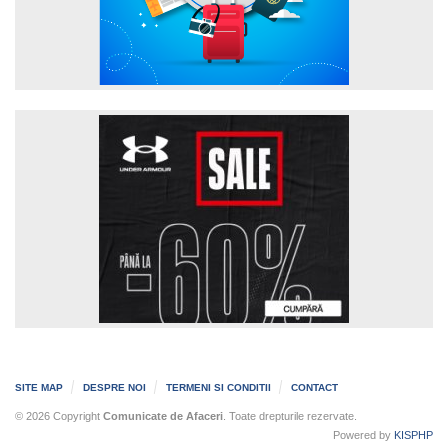
SITE MAP
DESPRE NOI
TERMENI SI CONDITII
CONTACT
© 2026 Copyright
Comunicate de Afaceri
. Toate drepturile rezervate.
Powered by
KISPHP