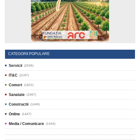
CATEGORII POPULARE
Servicii
(2636)
IT&C
(2197)
Comert
(1822)
Sanatate
(1687)
Constructii
(1449)
Online
(1447)
Media / Comunicare
(1444)