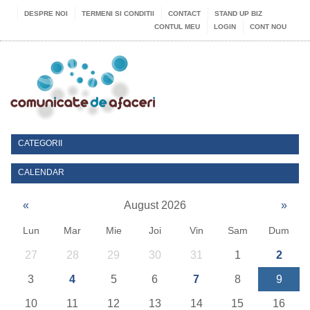
DESPRE NOI
TERMENI SI CONDITII
CONTACT
STAND UP BIZ
CONTUL MEU
LOGIN
CONT NOU
CATEGORII
CALENDAR
«
August 2026
»
Lun
Mar
Mie
Joi
Vin
Sam
Dum
27
28
29
30
31
1
2
3
4
5
6
7
8
9
10
11
12
13
14
15
16