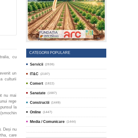
CATEGORII POPULARE
ralia, cu
Servicii
(2636)
devenit un
IT&C
(2197)
 culturii
Comert
(1822)
Sanatate
(1687)
ut nu mai
unui rege
Constructii
(1449)
spunsul la
Online
(1447)
 (smochin
Media / Comunicare
(1444)
). Deși nu
rtha, care