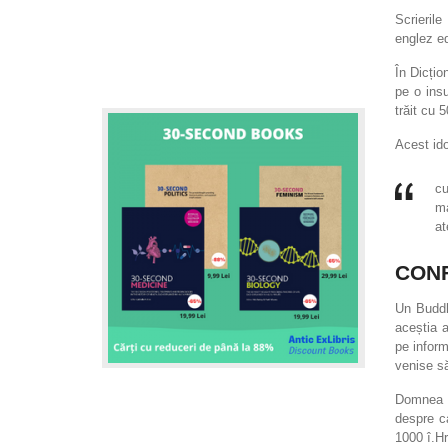
Scrieril
englez ed
În Dicțio
pe o ins
trăit cu 
Acest ido
cu
ma
at
CONF
Un Buddha
aceștia 
pe inform
venise să
Domnea m
despre ca
1000 î.Hr