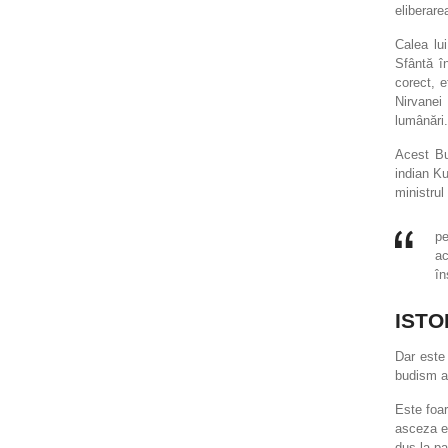
eliberare
Calea lu
Sfântă î
corect, e
Nirvanei
lumânări.
Acest Bu
indian K
ministrul
pe
ac
în
ISTO
Dar este
budism a 
Este foar
asceza ex
dus la pa