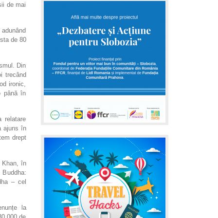
șii de mai
, adunând
rsta de 80
smul. Din
i trecând
od ironic,
o până în
 relatare
a ajuns în
ștem drept
 Khan, în
u Buddha:
dha – cel
enunțe la
 30.000 de