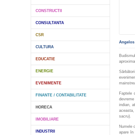
CONSTRUCTII
CONSULTANTA
CSR
Angelos
CULTURA
Budismul
EDUCATIE
aproximat
ENERGIE
Sărbători
evenimen
mainstre
EVENIMENTE
Faptele 
FINANTE / CONTABILITATE
devreme 
indian, a
HORECA
aceasta,
sacru).
IMOBILIARE
Numele de
INDUSTRII
apare în 