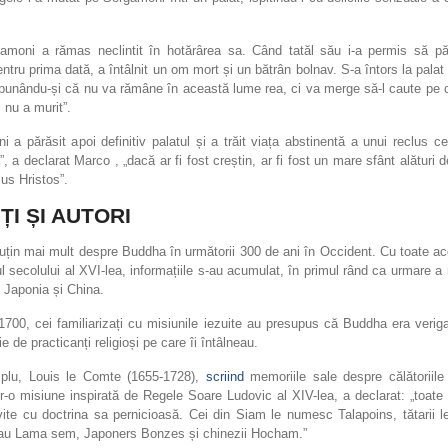
amoni a rămas neclintit în hotărârea sa. Când tatăl său i-a permis să p
entru prima dată, a întâlnit un om mort și un bătrân bolnav. S-a întors la palat 
spunându-și că nu va rămâne în această lume rea, ci va merge să-l caute pe 
i nu a murit”.
 a părăsit apoi definitiv palatul și a trăit viața abstinentă a unui reclus ce
”, a declarat Marco , „dacă ar fi fost creștin, ar fi fost un mare sfânt alături
sus Hristos”.
IȚI ȘI AUTORI
uțin mai mult despre Buddha în următorii 300 de ani în Occident. Cu toate a
ul secolului al XVI-lea, informațiile s-au acumulat, în primul rând ca urmare a 
n Japonia și China.
1700, cei familiarizați cu misiunile iezuite au presupus că Buddha era veri
ie de practicanți religioși pe care îi întâlneau.
lu, Louis le Comte (1655-1728),
scriind
memoriile sale despre călătoriile
r-o misiune inspirată de Regele Soare Ludovic al XIV-lea, a declarat: „toate 
ăvite cu doctrina sa pernicioasă. Cei din Siam le numesc Talapoins, tătarii 
u Lama sem, Japoners Bonzes și chinezii Hocham.”