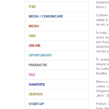
înseamnă 
IT&C
târziu.)
Conform 
MEDIA / COMUNICARE
adepți și
de ani, a
MEDIU
În India,
ONG
acest mo
prin Asia
ONLINE
atractiv
secolul al
OPORTUNITATI
În acela
despre vi
PRODUCTIE
Sri Lanka
Buddha.
R&D
Marco a 
SANATATE
cartea s
Sergamon
SERVICII
„divin”. 
Potrivit
START-UP
lume. Reg