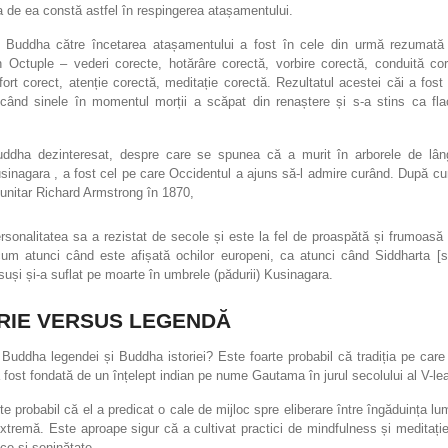
a de ea constă astfel în respingerea atașamentului.
i Buddha către încetarea atașamentului a fost în cele din urmă rezumată
n Octuple – vederi corecte, hotărâre corectă, vorbire corectă, conduită core
fort corect, atenție corectă, meditație corectă. Rezultatul acestei căi a fost
 când sinele în momentul morții a scăpat din renaștere și s-a stins ca fla
ddha dezinteresat, despre care se spunea că a murit în arborele de lân
usinagara , a fost cel pe care Occidentul a ajuns să-l admire curând. După c
 unitar Richard Armstrong în 1870,
rsonalitatea sa a rezistat de secole și este la fel de proaspătă și frumoasă
um atunci când este afișată ochilor europeni, ca atunci când Siddharta [s
suși și-a suflat pe moarte în umbrele (pădurii) Kusinagara.
RIE VERSUS LEGENDĂ
 Buddha legendei și Buddha istoriei? Este foarte probabil că tradiția pe car
fost fondată de un înțelept indian pe nume Gautama în jurul secolului al V-lea
te probabil că el a predicat o cale de mijloc spre eliberare între îngăduința l
tremă. Este aproape sigur că a cultivat practici de mindfulness și meditați
ce și seninătate.