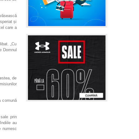
ărăsească
speriat și
cel care a
libat. „Cu
 de Domnul
cestea, de
misiunilor
ga comună
 sale prin
Indiile au
le numesc