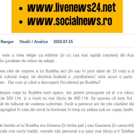
 Ranger
Studii / Analize
2022-07-15
 este a treia religie ca mărime (și cu cea mai rapidă creștere) din Aust
iv jumătate de milion de adepți .
rea zilei de naștere a lui Buddha aici (în sau în jurul datei de 15 mai) a 
t cultural major, iar doctrina budistă a „mindfulness” este acum o parte a
am . Dar cum și când a descoperit Occidentul pe Buddha?
despre viața lui Buddha sunt opace, dar putem presupune că el s-a născ
de 500 î.Hr. și a murit nu mai târziu de 400 î.Hr. Se spunea că este fiul 
tât de tulburat de vederea suferinței, încât a petrecut ani de zile căutând ră
 ajungând în cele din urmă la iluminare în timp ce stătea sub un copac bodhi
 familie al lui Buddha era Gotama (în limba pali ) sau Gautama (în sanscrită
cele mai vechi tradiții, numele său personal s-a spus mai târziu a fi Siddha