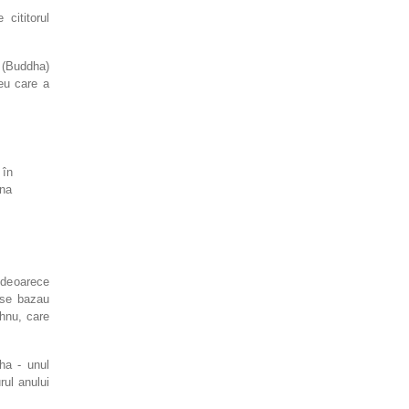
cititorul
e (Buddha)
eu care a
 în
una
, deoarece
i se bazau
shnu, care
ha - unul
rul anului