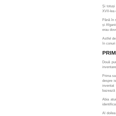
Și totuși
XVII-lea 
Până în s
și Afgan
erau dove
Astfel de
în conuri
PRIM
Două pun
inventare
Prima sa 
despre is
inventat
bazează 
Abia atu
identific
Al doilea