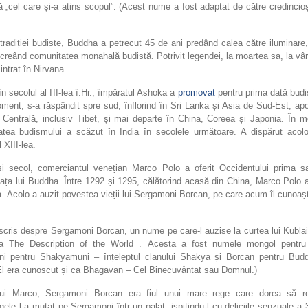
„cel care și-a atins scopul”. (Acest nume a fost adaptat de către credincio
tradiției budiste, Buddha a petrecut 45 de ani predând calea către iluminare
 creând comunitatea monahală budistă. Potrivit legendei, la moartea sa, la vâ
 intrat în Nirvana.
 în secolul al III-lea î.Hr., împăratul Ashoka a
promovat
pentru prima dată budi
ment, s-a răspândit spre sud, înflorind în Sri Lanka și Asia de Sud-Est, apo
 Centrală, inclusiv Tibet, și mai departe în China, Coreea și Japonia. În m
itatea budismului a scăzut în India în secolele următoare. A dispărut acol
 XIII-lea.
și secol, comerciantul venețian Marco Polo a oferit Occidentului prima sa
ața lui Buddha. Între 1292 și 1295, călătorind acasă din China, Marco Polo 
. Acolo a auzit povestea vieții lui Sergamoni Borcan, pe care acum îl cunoa
scris despre Sergamoni Borcan, un nume pe care-l auzise la curtea lui Kublai
a The Description of the World . Acesta a fost numele mongol pentr
i pentru Shakyamuni – înțeleptul clanului Shakya și Borcan pentru Bud
(El era cunoscut și ca Bhagavan – Cel Binecuvântat sau Domnul.)
 lui Marco, Sergamoni Borcan era fiul unui mare rege care dorea să r
ele l-a mutat pe Sergamoni într-un palat, ispitindu-l cu deliciile senzuale a