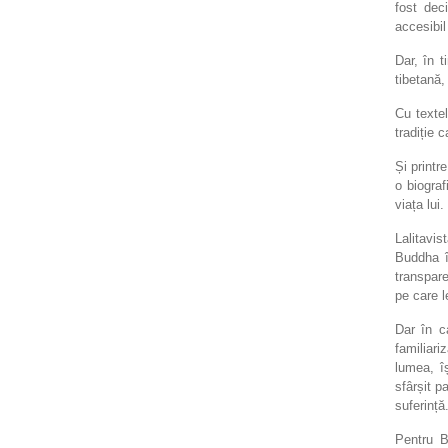
fost dec
accesibil
Dar, în t
tibetană,
Cu textel
tradiție c
Și printr
o biograf
viața lui.
Lalitavis
Buddha î
transpare
pe care le
Dar în c
familiar
lumea, î
sfârșit p
suferință
Pentru 