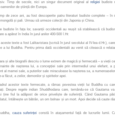
isiv. Timp de secole, nici un singur document original al
religiei
budiste 
 oamenilor de știință din Europa.
imp de zece ani, au fost descoperite patru literaturi budiste complete – în 
 mongolă și pali. Urmau să urmeze colecții din Japonia și China.
e budiste în fața lor, savanții occidentali au reușit să stabilească că budi
are a apărut în India în jurul anilor 400-500 î.Hr.
e aceste texte a fost Lalitavistara (scrisă în jurul secolului al IV-lea d.Hr.), car
ie a lui Buddha. Pentru prima dată occidentalii au venit să citească o relat
tara și alte biografii descriu o lume extrem de magică și fermecată – a vieții cer
nainte de nașterea lui, a concepției sale prin intermediul unui elefant, a p
nt al mamei sale, a puterilor sale miraculoase la nașterea sa, a numeroaselo
-a făcut, a zeilor, demonilor și spiritelor apei.
adrul acestor texte fermecate, a rămas povestea vieții lui Buddha cu ca
izați. Despre regele indian Shuddhodana care, temându-se că Gautama va
și ține fiul la adăpost de orice priveliște de suferință. Când Gautama păr
alatul, întâlnește un bătrân, un om bolnav și un mort. Apoi decide să caute ră
.
Buddha,
cauza suferinței
constă în atașamentul față de lucrurile lumii. C