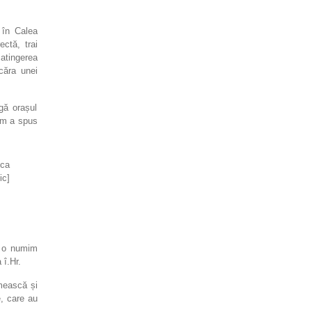
 în Calea
ctă, trai
 atingerea
căra unei
gă orașul
um a spus
 ca
ic]
e o numim
 î.Hr.
umească și
e, care au