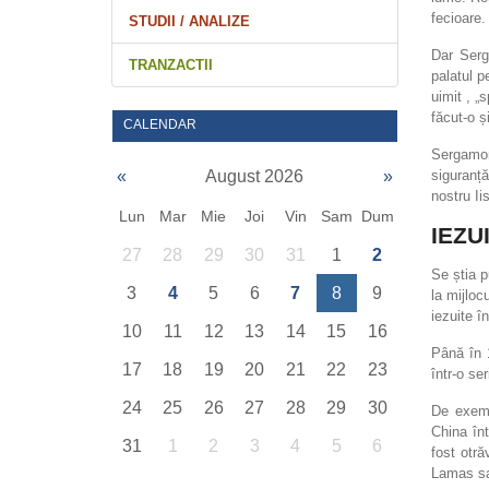
fecioare.
STUDII / ANALIZE
Dar Serg
TRANZACTII
palatul p
uimit , „
făcut-o ș
CALENDAR
Sergamoni
siguranță
«
August 2026
»
nostru Ii
Lun
Mar
Mie
Joi
Vin
Sam
Dum
IEZU
27
28
29
30
31
1
2
Se știa p
3
4
5
6
7
8
9
la mijloc
iezuite î
10
11
12
13
14
15
16
Până în 
17
18
19
20
21
22
23
într-o ser
24
25
26
27
28
29
30
De exemp
China înt
31
1
2
3
4
5
6
fost otr
Lamas sa