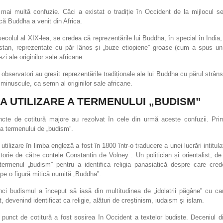
 mai multă confuzie. Căci a existat o tradiție în Occident de la mijlocul se
că Buddha a venit din Africa.
ecolul al XIX-lea, se credea că reprezentările lui Buddha, în special în India
istan, reprezentate cu păr lânos și „buze etiopiene” groase (cum a spus un s
zi ale originilor sale africane.
 observatori au greșit reprezentările tradiționale ale lui Buddha cu părul strâns
 minuscule, ca semn al originilor sale africane.
A UTILIZARE A TERMENULUI „BUDISM”
cte de cotitură majore au rezolvat în cele din urmă aceste confuzii. Pri
a termenului de „budism”.
utilizare în limba engleză a fost în 1800 într-o traducere a unei lucrări intitula
torie de către contele Constantin de Volney . Un politician și orientalist, d
 termenul „budism” pentru a identifica religia panasiatică despre care cre
pe o figură mitică numită „Buddha”.
nci budismul a început să iasă din multitudinea de „idolatrii păgâne” cu ca
at, devenind identificat ca religie, alături de creștinism, iudaism și islam.
 punct de cotitură a fost sosirea în Occident a textelor budiste. Deceniul 