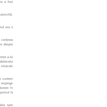
nu a fost
sanscrită,
smul era o
e conținea
are despre
ești a lui
ântecelui
r miracole
re suntem
 respinge
ăsește în
spunsul la
alea spre