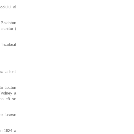
colului al
, Pakistan
criitor )
 încolăcit
ma a fost
te Lecturi
e Volney a
dea că se
re fusese
din 1824 a