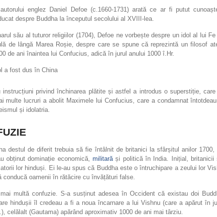
e autorului englez Daniel Defoe (c.1660-1731) arată ce ar fi putut cunoaște 
ucat despre Buddha la începutul secolului al XVIII-lea.
narul său al tuturor religiilor (1704), Defoe ne vorbește despre un idol al lui F
ulă de lângă Marea Roșie, despre care se spune că reprezintă un filosof at
500 de ani înaintea lui Confucius, adică în jurul anului 1000 î.Hr.
l a fost dus în China
 instrucțiuni privind închinarea plătite și astfel a introdus o superstiție, care
i multe lucruri a abolit Maximele lui Confucius, care a condamnat întotdea
eismul și idolatria.
UZIE
 destul de diferit trebuia să fie întâlnit de britanici la sfârșitul anilor 1700
au obținut dominație economică,
militară
și politică în India. Inițial, britanici
atorii lor hinduși. Ei le-au spus că Buddha este o întruchipare a zeului lor Vi
 conducă oamenii în rătăcire cu învățături false.
ai multă confuzie. S-a susținut adesea în Occident că existau doi Budd
re hindușii îl credeau a fi a noua încarnare a lui Vishnu (care a apărut în ju
.), celălalt (Gautama) apărând aproximativ 1000 de ani mai târziu.