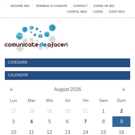
DESPRE NOI
TERMENI SI CONDITII
CONTACT
STAND UP BIZ
CONTUL MEU
LOGIN
CONT NOU
CATEGORII
CALENDAR
«
August 2026
»
Lun
Mar
Mie
Joi
Vin
Sam
Dum
27
28
29
30
31
1
2
3
4
5
6
7
8
9
10
11
12
13
14
15
16