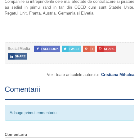
Companiile si intreprinderile cele mai afectate de contrafacere si piratare
au sediul in primul rand in tari din OECD cum sunt Statele Unite,
Regatul Unit, Franta, Austria, Germania si Elvetia.
Social Media

FACEBOOK

TWEET

+1

SHARE

SHARE
Vezi toate articolele autorului:
Cristiana Mihalea
Comentarii
Adauga primul comentariu
Comentariu