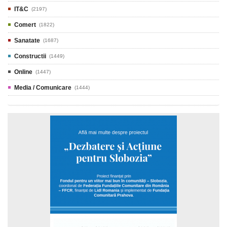
IT&C
(2197)
Comert
(1822)
Sanatate
(1687)
Constructii
(1449)
Online
(1447)
Media / Comunicare
(1444)