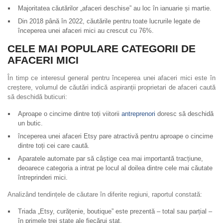
Majoritatea căutărilor „afaceri deschise” au loc în ianuarie și martie.
Din 2018 până în 2022, căutările pentru toate lucrurile legate de
începerea unei afaceri mici au crescut cu 76%.
CELE MAI POPULARE CATEGORII DE
AFACERI MICI
În timp ce interesul general pentru începerea unei afaceri mici este în
creștere, volumul de căutări indică aspiranții proprietari de afaceri caută
să deschidă buticuri:
Aproape o cincime dintre toți viitorii
antreprenori
doresc să deschidă
un butic.
începerea unei afaceri Etsy pare atractivă pentru aproape o cincime
dintre toți cei care caută.
Aparatele automate par să câștige cea mai importantă tracțiune,
deoarece categoria a intrat pe locul al doilea dintre cele mai căutate
întreprinderi mici.
Analizând tendințele de căutare în diferite regiuni, raportul constată:
Triada „Etsy, curățenie, boutique” este prezentă – total sau parțial –
în primele trei state ale fiecărui stat.