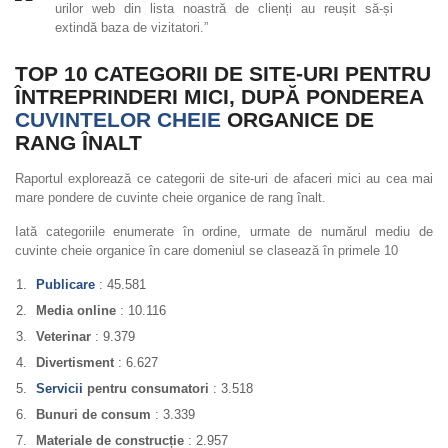
urilor web din lista noastră de clienți au reușit să-și
extindă baza de vizitatori.”
TOP 10 CATEGORII DE SITE-URI PENTRU
ÎNTREPRINDERI MICI, DUPĂ PONDEREA
CUVINTELOR CHEIE
ORGANICE DE
RANG ÎNALT
Raportul explorează ce categorii de site-uri de afaceri mici au cea mai
mare pondere de cuvinte cheie organice de rang înalt.
Iată categoriile enumerate în ordine, urmate de numărul mediu de
cuvinte cheie organice în care domeniul se clasează în primele 10
Publicare
: 45.581
Media online
: 10.116
Veterinar
: 9.379
Divertisment
: 6.627
Servicii
pentru consumatori
: 3.518
Bunuri de consum
: 3.339
Materiale de construcție
: 2.957