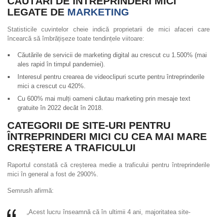
CĂUTĂRI DE ÎNTREPRINDERI MICI
LEGATE DE
MARKETING
Statisticile cuvintelor cheie indică proprietarii de mici afaceri care
încearcă să îmbrățișeze toate tendințele viitoare:
Căutările de servicii de marketing digital au crescut cu 1.500% (mai
ales rapid în timpul pandemiei).
Interesul pentru crearea de videoclipuri scurte pentru întreprinderile
mici a crescut cu 420%.
Cu 600% mai mulți oameni căutau marketing prin mesaje text
gratuite în 2022 decât în ​​2018.
CATEGORII DE SITE-URI PENTRU
ÎNTREPRINDERI MICI CU CEA MAI MARE
CREȘTERE A TRAFICULUI
Raportul constată că creșterea medie a traficului pentru întreprinderile
mici în general a fost de 2900%.
Semrush afirmă:
„Acest lucru înseamnă că în ultimii 4 ani, majoritatea site-