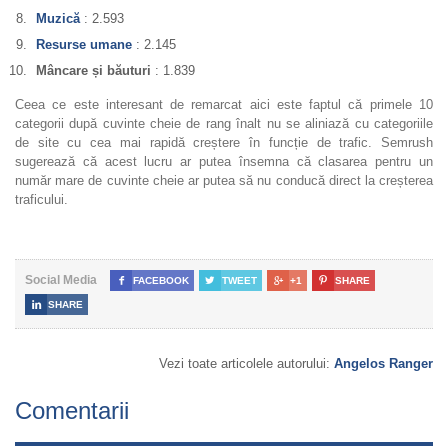
Muzică
: 2.593
Resurse umane
: 2.145
Mâncare și băuturi
: 1.839
Ceea ce este interesant de remarcat aici este faptul că primele 10
categorii după cuvinte cheie de rang înalt nu se aliniază cu categoriile
de site cu cea mai rapidă creștere în funcție de trafic. Semrush
sugerează că acest lucru ar putea însemna că clasarea pentru un
număr mare de cuvinte cheie ar putea să nu conducă direct la creșterea
traficului.
Social Media

FACEBOOK

TWEET

+1

SHARE

SHARE
Vezi toate articolele autorului:
Angelos Ranger
Comentarii