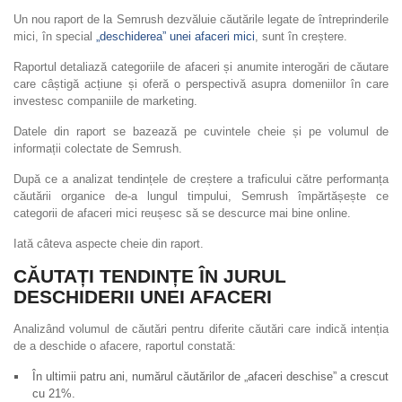
Un nou raport de la Semrush dezvăluie căutările legate de întreprinderile
mici, în special
„deschiderea” unei afaceri mici
, sunt în creștere.
Raportul detaliază categoriile de afaceri și anumite interogări de căutare
care câștigă acțiune și oferă o perspectivă asupra domeniilor în care
investesc companiile de marketing.
Datele din raport se bazează pe cuvintele cheie și pe volumul de
informații colectate de Semrush.
După ce a analizat tendințele de creștere a traficului către performanța
căutării organice de-a lungul timpului, Semrush împărtășește ce
categorii de afaceri mici reușesc să se descurce mai bine online.
Iată câteva aspecte cheie din raport.
CĂUTAȚI TENDINȚE ÎN JURUL
DESCHIDERII UNEI AFACERI
Analizând volumul de căutări pentru diferite căutări care indică intenția
de a deschide o afacere, raportul constată:
În ultimii patru ani, numărul căutărilor de „afaceri deschise” a crescut
cu 21%.