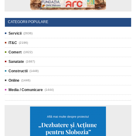
CATEGORII POPULARE
Servicii
(2636)
IT&C
(2196)
Comert
(1822)
Sanatate
(1687)
Constructii
(1448)
Online
(1446)
Media / Comunicare
(1444)