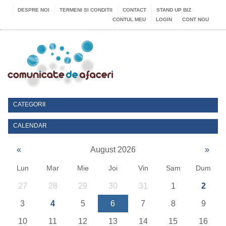
DESPRE NOI
TERMENI SI CONDITII
CONTACT
STAND UP BIZ
CONTUL MEU
LOGIN
CONT NOU
CATEGORII
CALENDAR
«
August 2026
»
Lun
Mar
Mie
Joi
Vin
Sam
Dum
27
28
29
30
31
1
2
3
4
5
6
7
8
9
10
11
12
13
14
15
16