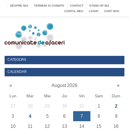
DESPRE NOI
TERMENI SI CONDITII
CONTACT
STAND UP BIZ
CONTUL MEU
LOGIN
CONT NOU
CATEGORII
CALENDAR
«
August 2026
»
Lun
Mar
Mie
Joi
Vin
Sam
Dum
27
28
29
30
31
1
2
3
4
5
6
7
8
9
10
11
12
13
14
15
16