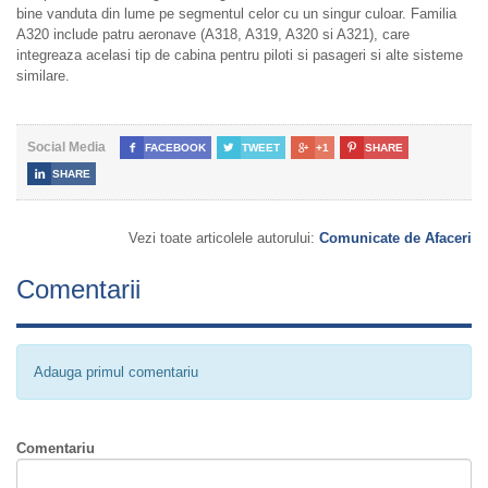
bine vanduta din lume pe segmentul celor cu un singur culoar. Familia
A320 include patru aeronave (A318, A319, A320 si A321), care
integreaza acelasi tip de cabina pentru piloti si pasageri si alte sisteme
similare.
Social Media

FACEBOOK

TWEET

+1

SHARE

SHARE
Vezi toate articolele autorului:
Comunicate de Afaceri
Comentarii
Adauga primul comentariu
Comentariu