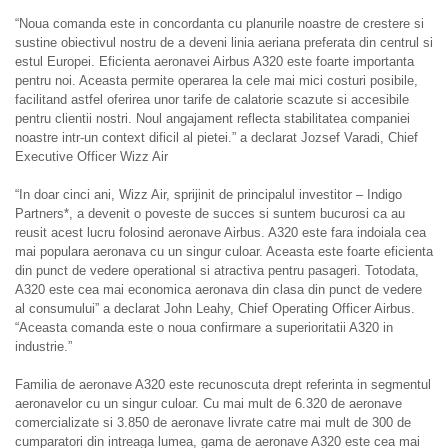
“Noua comanda este in concordanta cu planurile noastre de crestere si
sustine obiectivul nostru de a deveni linia aeriana preferata din centrul si
estul Europei. Eficienta aeronavei Airbus A320 este foarte importanta
pentru noi. Aceasta permite operarea la cele mai mici costuri posibile,
facilitand astfel oferirea unor tarife de calatorie scazute si accesibile
pentru clientii nostri. Noul angajament reflecta stabilitatea companiei
noastre intr-un context dificil al pietei.” a declarat Jozsef Varadi, Chief
Executive Officer Wizz Air
“In doar cinci ani, Wizz Air, sprijinit de principalul investitor – Indigo
Partners*, a devenit o poveste de succes si suntem bucurosi ca au
reusit acest lucru folosind aeronave Airbus. A320 este fara indoiala cea
mai populara aeronava cu un singur culoar. Aceasta este foarte eficienta
din punct de vedere operational si atractiva pentru pasageri. Totodata,
A320 este cea mai economica aeronava din clasa din punct de vedere
al consumului” a declarat John Leahy, Chief Operating Officer Airbus.
“Aceasta comanda este o noua confirmare a superioritatii A320 in
industrie.”
Familia de aeronave A320 este recunoscuta drept referinta in segmentul
aeronavelor cu un singur culoar. Cu mai mult de 6.320 de aeronave
comercializate si 3.850 de aeronave livrate catre mai mult de 300 de
cumparatori din intreaga lumea, gama de aeronave A320 este cea mai