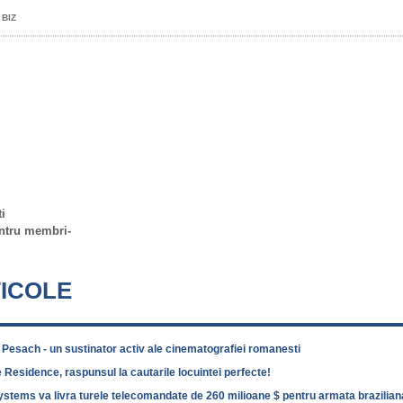
 BIZ
i
ntru membri-
ICOLE
Pesach - un sustinator activ ale cinematografiei romanesti
Residence, raspunsul la cautarile locuintei perfecte!
Systems va livra turele telecomandate de 260 milioane $ pentru armata brazilian