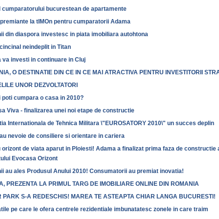
ul cumparatorului bucurestean de apartamente
 premiante la tIMOn pentru cumparatorii Adama
i din diaspora investesc in piata imobiliara autohtona
cincinal neindeplit in Titan
a investi in continuare in Cluj
IA, O DESTINATIE DIN CE IN CE MAI ATRACTIVA PENTRU INVESTITORII STRA
LILE UNOR DEZVOLTATORI
i poti cumpara o casa in 2010?
 Viva - finalizarea unei noi etape de constructie
tia Internationala de Tehnica Militara \"EUROSATORY 2010\" un succes deplin
 au nevoie de consiliere si orientare in cariera
orizont de viata aparut in Ploiesti! Adama a finalizat prima faza de constructie 
tului Evocasa Orizont
i au ales Produsul Anului 2010! Consumatorii au premiat inovatia!
, PREZENTA LA PRIMUL TARG DE IMOBILIARE ONLINE DIN ROMANIA
 PARK S-A REDESCHIS! MAREA TE ASTEAPTA CHIAR LANGA BUCURESTI!
atile pe care le ofera centrele rezidentiale imbunatatesc zonele in care traim