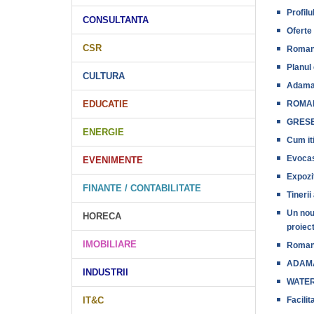
Profil
CONSULTANTA
Oferte
CSR
Romani
Planul 
CULTURA
Adama v
EDUCATIE
ROMAN
GRESE
ENERGIE
Cum it
Evocasa
EVENIMENTE
Expozi
FINANTE / CONTABILITATE
Tinerii
Un nou 
HORECA
proiec
IMOBILIARE
Romani
ADAMA
INDUSTRII
WATER
IT&C
Facilit