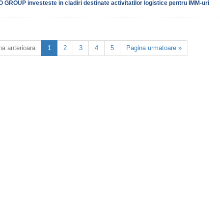
GROUP investeste in cladiri destinate activitatilor logistice pentru IMM-uri
na anterioara
1
2
3
4
5
Pagina urmatoare »