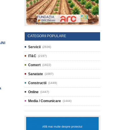
CATEGORII POPULARE
INI
Servicii
(2636)
IT&C
(2197)
Comert
(1822)
Sanatate
(1687)
Constructii
(1449)
a
Online
(1447)
Media / Comunicare
(1444)