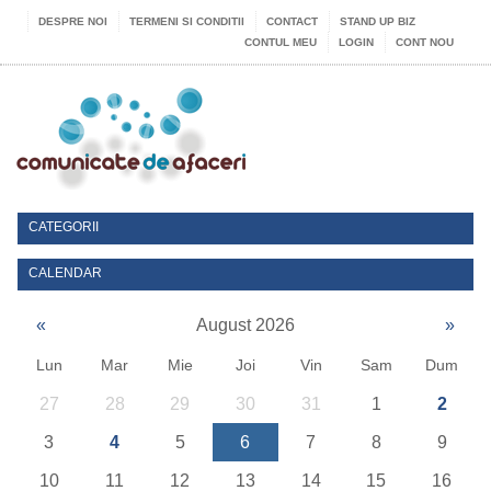
DESPRE NOI
TERMENI SI CONDITII
CONTACT
STAND UP BIZ
CONTUL MEU
LOGIN
CONT NOU
CATEGORII
CALENDAR
«
August 2026
»
Lun
Mar
Mie
Joi
Vin
Sam
Dum
27
28
29
30
31
1
2
3
4
5
6
7
8
9
10
11
12
13
14
15
16