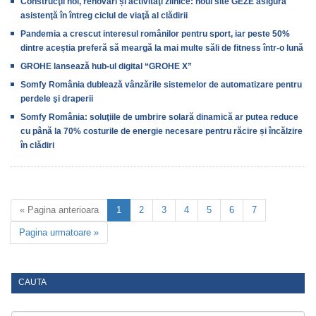
Construcţii noi, renovări și activităţi zilnice: noul site GEZE asigură
asistenţă în întreg ciclul de viaţă al clădirii
Pandemia a crescut interesul românilor pentru sport, iar peste 50%
dintre aceștia preferă să meargă la mai multe săli de fitness într-o lună
GROHE lansează hub-ul digital “GROHE X”
Somfy România dublează vânzările sistemelor de automatizare pentru
perdele şi draperii
Somfy România: soluţiile de umbrire solară dinamică ar putea reduce
cu până la 70% costurile de energie necesare pentru răcire și încălzire
în clădiri
« Pagina anterioara
1
2
3
4
5
6
7
Pagina urmatoare »
CAUTA