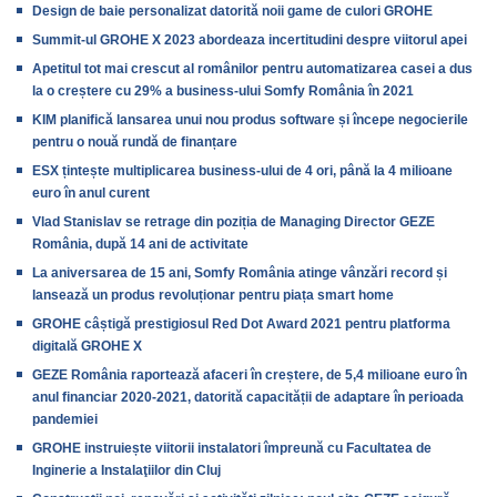
Design de baie personalizat datorită noii game de culori GROHE
Summit-ul GROHE X 2023 abordeaza incertitudini despre viitorul apei
Apetitul tot mai crescut al românilor pentru automatizarea casei a dus
la o creștere cu 29% a business-ului Somfy România în 2021
KIM planifică lansarea unui nou produs software și începe negocierile
pentru o nouă rundă de finanțare
ESX țintește multiplicarea business-ului de 4 ori, până la 4 milioane
euro în anul curent
Vlad Stanislav se retrage din poziția de Managing Director GEZE
România, după 14 ani de activitate
La aniversarea de 15 ani, Somfy România atinge vânzări record și
lansează un produs revoluționar pentru piața smart home
GROHE câștigă prestigiosul Red Dot Award 2021 pentru platforma
digitală GROHE X
GEZE România raportează afaceri în creștere, de 5,4 milioane euro în
anul financiar 2020-2021, datorită capacității de adaptare în perioada
pandemiei
GROHE instruiește viitorii instalatori împreună cu Facultatea de
Inginerie a Instalaţiilor din Cluj