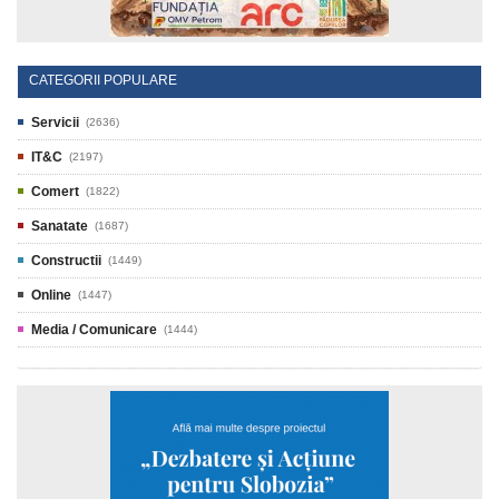
CATEGORII POPULARE
Servicii
(2636)
IT&C
(2197)
Comert
(1822)
Sanatate
(1687)
Constructii
(1449)
Online
(1447)
Media / Comunicare
(1444)