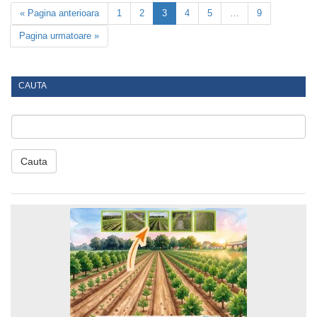
« Pagina anterioara
1
2
3
4
5
…
9
Pagina urmatoare »
CAUTA
Cauta