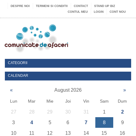
DESPRE NOI
TERMENI SI CONDITII
CONTACT
STAND UP BIZ
CONTUL MEU
LOGIN
CONT NOU
CATEGORII
CALENDAR
«
August 2026
»
Lun
Mar
Mie
Joi
Vin
Sam
Dum
27
28
29
30
31
1
2
3
4
5
6
7
8
9
10
11
12
13
14
15
16