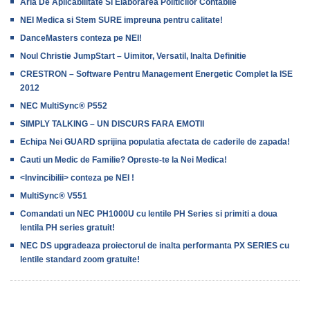
Aria De Aplicabilitate Si Elaborarea Politicilor Contabile
NEI Medica si Stem SURE impreuna pentru calitate!
DanceMasters conteza pe NEI!
Noul Christie JumpStart – Uimitor, Versatil, Inalta Definitie
CRESTRON – Software Pentru Management Energetic Complet la ISE
2012
NEC MultiSync® P552
SIMPLY TALKING – UN DISCURS FARA EMOTII
Echipa Nei GUARD sprijina populatia afectata de caderile de zapada!
Cauti un Medic de Familie? Opreste-te la Nei Medica!
<Invincibilii> conteza pe NEI !
MultiSync® V551
Comandati un NEC PH1000U cu lentile PH Series si primiti a doua
lentila PH series gratuit!
NEC DS upgradeaza proiectorul de inalta performanta PX SERIES cu
lentile standard zoom gratuite!