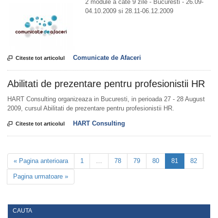
2 module a cate 9 zile - Bucuresti - 26.09-
04.10.2009 si 28.11-06.12.2009
Comunicate de Afaceri

Citeste tot articolul
Abilitati de prezentare pentru profesionistii HR
HART Consulting organizeaza in Bucuresti, in perioada 27 - 28 August
2009, cursul Abilitati de prezentare pentru profesionistii HR.
HART Consulting

Citeste tot articolul
« Pagina anterioara
1
…
78
79
80
81
82
Pagina urmatoare »
CAUTA