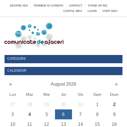
DESPRE NOI
TERMENI SI CONDITII
CONTACT
STAND UP BIZ
CONTUL MEU
LOGIN
CONT NOU
CATEGORII
CALENDAR
«
August 2026
»
Lun
Mar
Mie
Joi
Vin
Sam
Dum
27
28
29
30
31
1
2
3
4
5
6
7
8
9
10
11
12
13
14
15
16