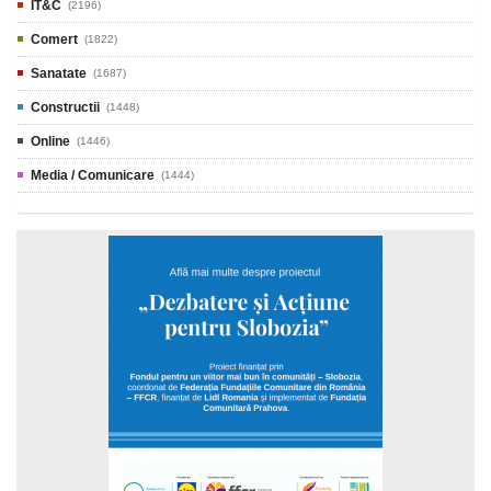
IT&C
(2196)
Comert
(1822)
Sanatate
(1687)
Constructii
(1448)
Online
(1446)
Media / Comunicare
(1444)