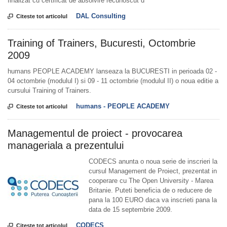
finalizat cu certificat de absolvire recunoscut d
DAL Consulting

Citeste tot articolul
Training of Trainers, Bucuresti, Octombrie
2009
humans PEOPLE ACADEMY lanseaza la BUCURESTI in perioada 02 -
04 octombrie (modulul I) si 09 - 11 octombrie (modulul II) o noua editie a
cursului Training of Trainers.
humans - PEOPLE ACADEMY

Citeste tot articolul
Managementul de proiect - provocarea
manageriala a prezentului
CODECS anunta o noua serie de inscrieri la
cursul Management de Proiect, prezentat in
cooperare cu The Open University - Marea
Britanie. Puteti beneficia de o reducere de
pana la 100 EURO daca va inscrieti pana la
data de 15 septembrie 2009.
CODECS

Citeste tot articolul