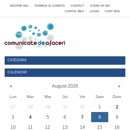
DESPRE NOI
TERMENI SI CONDITII
CONTACT
STAND UP BIZ
CONTUL MEU
LOGIN
CONT NOU
CATEGORII
CALENDAR
«
August 2026
»
Lun
Mar
Mie
Joi
Vin
Sam
Dum
27
28
29
30
31
1
2
3
4
5
6
7
8
9
10
11
12
13
14
15
16