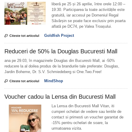
liberă pe 25 și 26 aprilie, între orele 12:00 –
19:30. Participarea la toate activitățile este
gratuită, iar accesul pe Domeniul Regal
Săvârșin se poate face exclusiv prin poarta
aflată pe DC74, pe Valea Troașului.
Goldfish Project

Citeste tot articolul
Reduceri de 50% la Douglas Bucuresti Mall
ana pe 29.03, în magazinele Douglas din Bucuresti Mall, ai -50%
reducere la al doilea produs de la brandurile tale preferate: Douglas,
Jardin Boheme, Dr. S.V. Schmiedeberg si One.Two.Free!
MindShop

Citeste tot articolul
Voucher cadou la Lensa din Bucuresti Mall
La Lensa din Bucuresti Mall Vitan, iti
cumperi ochelari de vedere sau lentile de
contact si primesti un voucher garantat de
-15% pentru ochelari de soare, la
urmatoarea vizita.