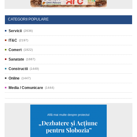
CATEGORII POPULARE
Servicii
(2636)
IT&C
(2197)
Comert
(1822)
Sanatate
(1687)
Constructii
(1449)
Online
(1447)
Media / Comunicare
(1444)