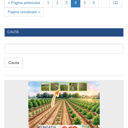
« Pagina anterioara
1
2
3
4
5
6
…
111
Pagina urmatoare »
CAUTA
Cauta