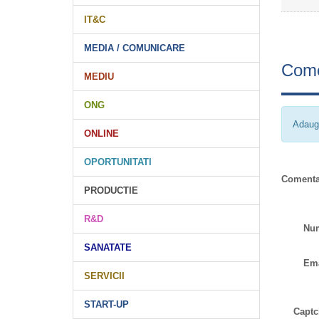
IT&C
MEDIA / COMUNICARE
Come
MEDIU
ONG
Adaug
ONLINE
OPORTUNITATI
Comenta
PRODUCTIE
R&D
Nu
SANATATE
Ema
SERVICII
START-UP
Captc