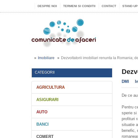
DESPRE NOI
TERMENI SI CONDITII
CONTACT
STAND UP
Imobiliare
Dezvoltatorii imobiliari renunta la Romania; d
Dezvo
CATEGORII
DMI
I
AGRICULTURA
De ce au 
ASIGURARI
Pentru ce
AUTO
sperie si
profituri
BANCI
situatie 
benefic, 
romaneasc
COMERT