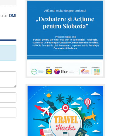
rului:
DMI