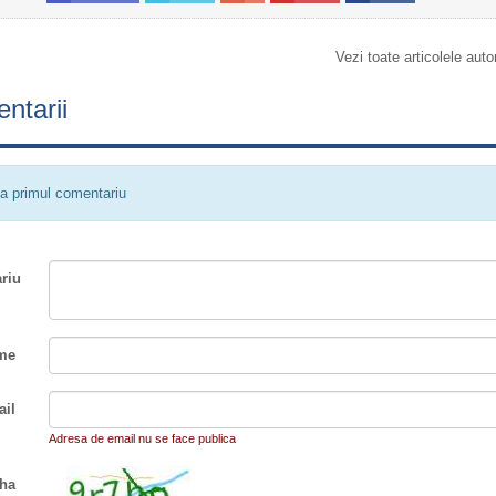
Vezi toate articolele auto
ntarii
a primul comentariu
riu
me
il
Adresa de email nu se face publica
ha