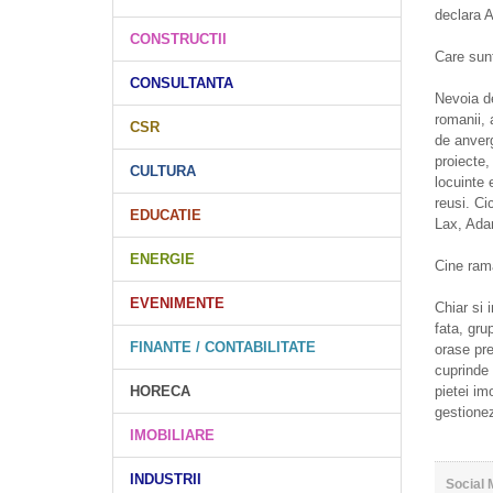
declara A
CONSTRUCTII
Care sunt
CONSULTANTA
Nevoia d
romanii, 
CSR
de anverg
proiecte,
CULTURA
locuinte 
reusi. Ci
EDUCATIE
Lax, Ada
ENERGIE
Cine rama
EVENIMENTE
Chiar si
fata, gru
FINANTE / CONTABILITATE
orase pre
cuprinde 
HORECA
pietei im
gestionez
IMOBILIARE
INDUSTRII
Social 