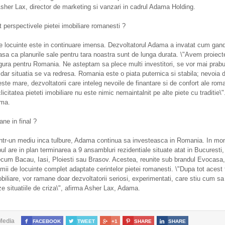
sher Lax, director de marketing si vanzari in cadrul Adama Holding.
 perspectivele pietei imobiliare romanesti ?
e locuinte este in continuare imensa. Dezvoltatorul Adama a invatat cum gan
asa ca planurile sale pentru tara noastra sunt de lunga durata. \"Avem proiecte
ura pentru Romania. Ne asteptam sa plece multi investitori, se vor mai prabu
 dar situatia se va redresa. Romania este o piata puternica si stabila; nevoia 
este mare, dezvoltatorii care inteleg nevoile de finantare si de confort ale roma
clicitatea pieteti imobiliare nu este nimic nemaintalnit pe alte piete cu traditie\
ma.
ne in final ?
 intr-un mediu inca tulbure, Adama continua sa investeasca in Romania. In mo
pul are in plan terminarea a 9 ansambluri rezidentiale situate atat in Bucuresti, 
cum Bacau, Iasi, Ploiesti sau Brasov. Acestea, reunite sub brandul Evocasa,
mii de locuinte complet adaptate cerintelor pietei romanesti. \"Dupa tot acest 
obiliare, vor ramane doar dezvoltatorii seriosi, experimentati, care stiu cum sa
e situatiile de criza\", afirma Asher Lax, Adama.
Media

FACEBOOK

TWEET

+1

SHARE

SHARE