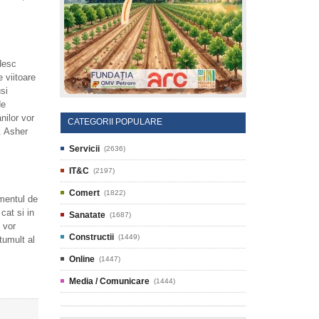
desc
 viitoare
si
de
nilor vor
CATEGORII POPULARE
". Asher
Servicii
(2636)
IT&C
(2197)
Comert
(1822)
mentul de
cat si in
Sanatate
(1687)
 vor
Constructii
(1449)
tumult al
Online
(1447)
Media / Comunicare
(1444)