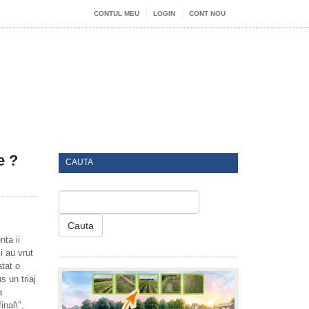
CONTUL MEU
LOGIN
CONT NOU
e ?
CAUTA
Cauta
nta ii
i au vrut
atat o
s un triaj
a
inal\",