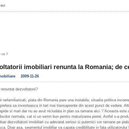
 BIZ
e ce ?
ltatorii imobiliari renunta la Romania; de c
mobiliare
2009-11-26
renuntat dezvoltatorii?
i nefamiliarizati, piata din Romania pare una instabila; situatia politica incoere
 prefera sa investeasca in tari mai transaprente din acest punct de vedere. Alti
 rapide si mari dar nu au avut niciodata in plan sa ramana aici. \"Aceasta este 
absolut normala, cat si un semn bun pentru maturizarea pietei. Astfel s-a produ
doar dezvoltatorii imobiliari cu adevarat seriosi si puternici vor ramane pe piat
a. Doar asa, segmentul imobiliar va capata credibilitate in fata utilizatorului f