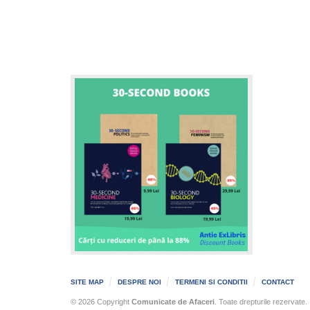
SITE MAP
DESPRE NOI
TERMENI SI CONDITII
CONTACT
© 2026 Copyright
Comunicate de Afaceri
. Toate drepturile rezervate.