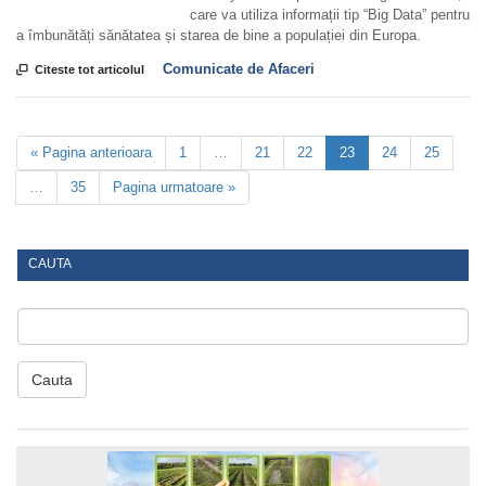
care va utiliza informații tip “Big Data” pentru
a îmbunătăți sănătatea și starea de bine a populației din Europa.
Comunicate de Afaceri

Citeste tot articolul
« Pagina anterioara
1
…
21
22
23
24
25
…
35
Pagina urmatoare »
CAUTA
Cauta