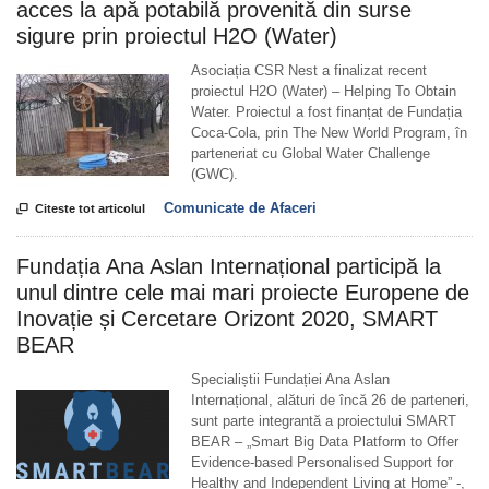
acces la apă potabilă provenită din surse
sigure prin proiectul H2O (Water)
Asociația CSR Nest a finalizat recent
proiectul H2O (Water) – Helping To Obtain
Water. Proiectul a fost finanțat de Fundația
Coca-Cola, prin The New World Program, în
parteneriat cu Global Water Challenge
(GWC).
Comunicate de Afaceri

Citeste tot articolul
Fundația Ana Aslan Internațional participă la
unul dintre cele mai mari proiecte Europene de
Inovație și Cercetare Orizont 2020, SMART
BEAR
Specialiștii Fundației Ana Aslan
Internațional, alături de încă 26 de parteneri,
sunt parte integrantă a proiectului SMART
BEAR – „Smart Big Data Platform to Offer
Evidence-based Personalised Support for
Healthy and Independent Living at Home” -,