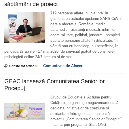
săptămâni de proiect
719 persoane aflate în linia întâi în
gestionarea actualei epidemii SARS-CoV-2
care a afectat și România, medici,
paramedici, asistenți medicali, infirmieri,
cadre militare, polițiști, jandarmi, pompieri
sau alte persoane aflate în dificultate, în
vârstă sau cu handicap, au beneficiat, în
perioada 27 aprilie - 17 mai 2020, de serviciul gratuit de consiliere
psihologică online 24/7 precum și de ser...
Comunicate de Afaceri

Citeste tot articolul
GEAC lansează Comunitatea Seniorilor
Pricepuți
Grupul de Educație și Acțiune pentru
Cetățenie, organizație neguvernamentală
dedicată inițiativelor de coeziune și
solidaritate între generații, lansează
proiectul „Comunitatea Seniorilor Pricepuți”,
finanțat prin programul Start ONG.