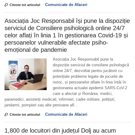
Comunicate de Afaceri

Citeste tot articolul
Asociația Joc Responsabil își pune la dispoziție
serviciul de Consiliere psihologică online 24/7
celor aflați în linia 1 în gestionarea Covid-19 și
persoanelor vulnerabile afectate psiho-
emoțional de pandemie
Asociația Joc Responsabil pune la
dispoziție serviciul de consiliere psihologică
online 24/7, dezvoltat pentru jucătorii cu
potențiale probleme legate de jocurile de
noroc, și persoanelor aflate în linia întâi în
gestionarea actualei epidemii SARS-CoV-2
care a afectat și România: medici,
paramedici, asistenți medicali, infirmieri, cadre militare, polițiști,
jandarmi, pompieri sau alte persoane afl...
Comunicate de Afaceri

Citeste tot articolul
1,800 de locuitori din județul Dolj au acum