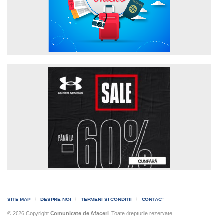
SITE MAP
DESPRE NOI
TERMENI SI CONDITII
CONTACT
© 2026 Copyright
Comunicate de Afaceri
. Toate drepturile rezervate.