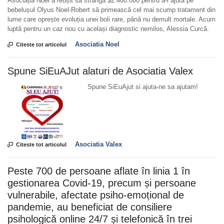
Asociația Noel a reușit să strângă $2.400.000 pentru a-l ajuta pe
bebelușul Olyus Noel-Robert să primească cel mai scump tratament din
lume care oprește evoluția unei boli rare, până nu demult mortale. Acum
luptă pentru un caz nou cu același diagnostic nemilos, Alessia Curcă.
Asociatia Noel

Citeste tot articolul
Spune SiEuAJut alaturi de Asociatia Valex
Spune SiEuAjut si ajuta-ne sa ajutam!
Asociatia Valex

Citeste tot articolul
Peste 700 de persoane aflate în linia 1 în
gestionarea Covid-19, precum și persoane
vulnerabile, afectate psiho-emoțional de
pandemie, au beneficiat de consiliere
psihologică online 24/7 și telefonică în trei