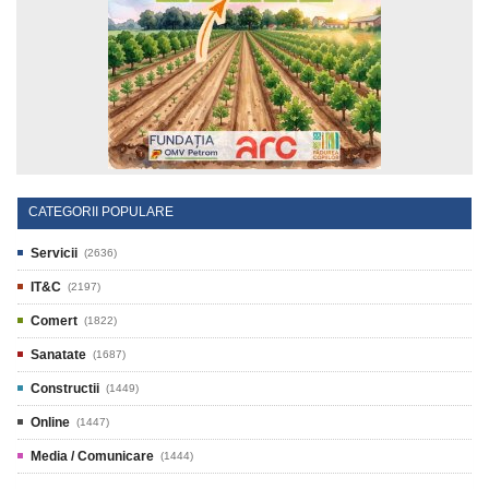
CATEGORII POPULARE
Servicii
(2636)
IT&C
(2197)
Comert
(1822)
Sanatate
(1687)
Constructii
(1449)
Online
(1447)
Media / Comunicare
(1444)