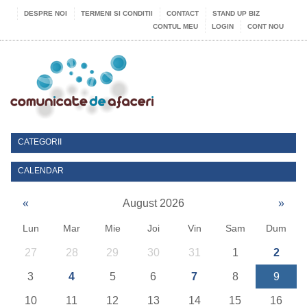
DESPRE NOI
TERMENI SI CONDITII
CONTACT
STAND UP BIZ
CONTUL MEU
LOGIN
CONT NOU
CATEGORII
CALENDAR
«
August 2026
»
Lun
Mar
Mie
Joi
Vin
Sam
Dum
27
28
29
30
31
1
2
3
4
5
6
7
8
9
10
11
12
13
14
15
16