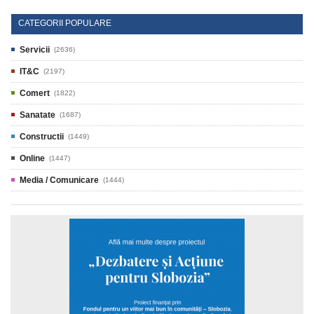
CATEGORII POPULARE
Servicii
(2636)
IT&C
(2197)
Comert
(1822)
Sanatate
(1687)
Constructii
(1449)
Online
(1447)
Media / Comunicare
(1444)