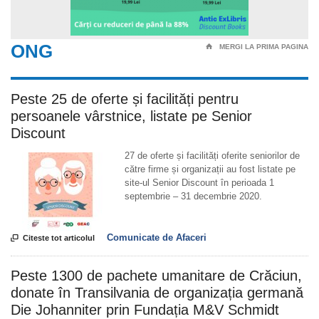
ONG
⌂
MERGI LA PRIMA PAGINA
Peste 25 de oferte și facilități pentru
persoanele vârstnice, listate pe Senior
Discount
27 de oferte și facilități oferite seniorilor de
către firme și organizații au fost listate pe
site-ul Senior Discount în perioada 1
septembrie – 31 decembrie 2020.
Comunicate de Afaceri

Citeste tot articolul
Peste 1300 de pachete umanitare de Crăciun,
donate în Transilvania de organizația germană
Die Johanniter prin Fundația M&V Schmidt