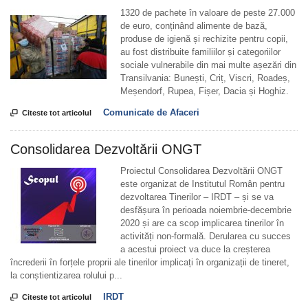
1320 de pachete în valoare de peste 27.000
de euro, conținând alimente de bază,
produse de igienă și rechizite pentru copii,
au fost distribuite familiilor și categoriilor
sociale vulnerabile din mai multe așezări din
Transilvania: Bunești, Criț, Viscri, Roadeș,
Meșendorf, Rupea, Fișer, Dacia și Hoghiz.
Comunicate de Afaceri

Citeste tot articolul
Consolidarea Dezvoltării ONGT
Proiectul Consolidarea Dezvoltării ONGT
este organizat de Institutul Român pentru
dezvoltarea Tinerilor – IRDT – și se va
desfășura în perioada noiembrie-decembrie
2020 și are ca scop implicarea tinerilor în
activități non-formală. Derularea cu succes
a acestui proiect va duce la creșterea
încrederii în forțele proprii ale tinerilor implicați în organizații de tineret,
la conștientizarea rolului p...
IRDT

Citeste tot articolul