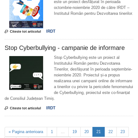
este un proiect desfățurat în perioada
octombrie-noiembrie 2020 de către IRDT –
Institutul Român pentru Dezvoltarea tinerilor.
IRDT

Citeste tot articolul
Stop Cyberbullying - campanie de informare
Stop Cyberbullying este un proiect al
Institutului Român pentru Dezvotarea
Tinerilor, desfășurat în perioada septembrie-
noiembrie 2020. Proiectul și-a propus
realizarea unei campanii online de informare
a tinerilor cu privire la pericolele fenomenului
de Cyberbullying, proiectul este co-finanțat
de Consiliul Județean Timiș.
IRDT

Citeste tot articolul
« Pagina anterioara
1
…
19
20
21
22
23