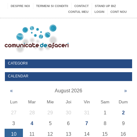
DESPRE NOI
TERMENI SI CONDITII
CONTACT
STAND UP BIZ
CONTUL MEU
LOGIN
CONT NOU
CATEGORII
CALENDAR
«
August 2026
»
Lun
Mar
Mie
Joi
Vin
Sam
Dum
27
28
29
30
31
1
2
3
4
5
6
7
8
9
10
11
12
13
14
15
16