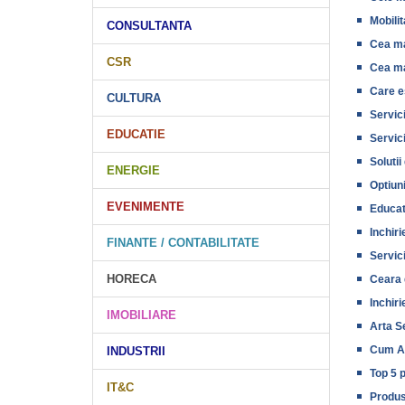
Mobili
CONSULTANTA
Cea ma
CSR
Cea ma
Care e
CULTURA
Servici
EDUCATIE
Servici
Solutii
ENERGIE
Optiuni
EVENIMENTE
Educati
Inchir
FINANTE / CONTABILITATE
Servici
HORECA
Ceara d
Inchiri
IMOBILIARE
Arta S
Cum Al
INDUSTRII
Top 5 
IT&C
Produs