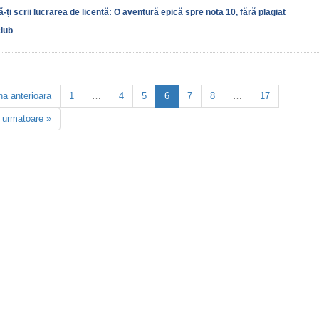
ți scrii lucrarea de licență: O aventură epică spre nota 10, fără plagiat
club
na anterioara
1
…
4
5
6
7
8
…
17
 urmatoare »