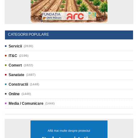
CATEGORII POPULARE
Servicii
(2636)
IT&C
(2196)
Comert
(1822)
Sanatate
(1687)
Constructii
(1448)
Online
(1446)
Media / Comunicare
(1444)