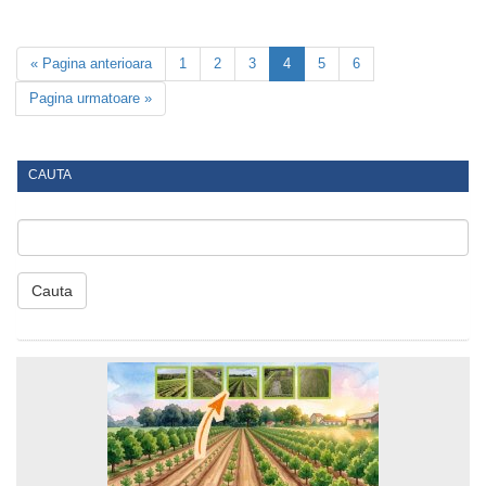
« Pagina anterioara
1
2
3
4
5
6
Pagina urmatoare »
CAUTA
Cauta