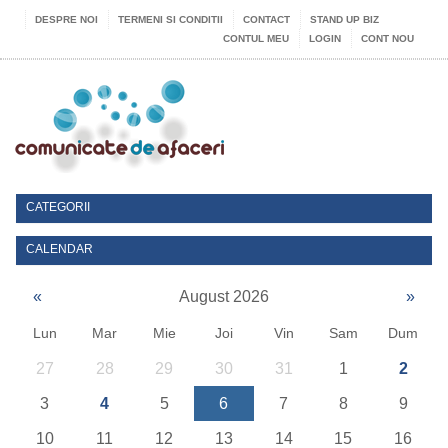
DESPRE NOI
TERMENI SI CONDITII
CONTACT
STAND UP BIZ
CONTUL MEU
LOGIN
CONT NOU
CATEGORII
CALENDAR
«
August 2026
»
Lun
Mar
Mie
Joi
Vin
Sam
Dum
27
28
29
30
31
1
2
3
4
5
6
7
8
9
10
11
12
13
14
15
16