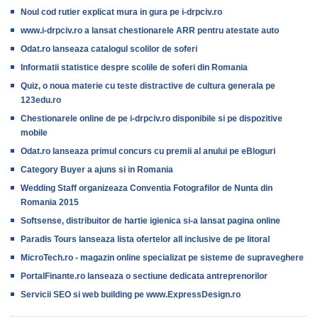
Noul cod rutier explicat mura in gura pe i-drpciv.ro
www.i-drpciv.ro a lansat chestionarele ARR pentru atestate auto
Odat.ro lanseaza catalogul scolilor de soferi
Informatii statistice despre scolile de soferi din Romania
Quiz, o noua materie cu teste distractive de cultura generala pe
123edu.ro
Chestionarele online de pe i-drpciv.ro disponibile si pe dispozitive
mobile
Odat.ro lanseaza primul concurs cu premii al anului pe eBloguri
Category Buyer a ajuns si in Romania
Wedding Staff organizeaza Conventia Fotografilor de Nunta din
Romania 2015
Softsense, distribuitor de hartie igienica si-a lansat pagina online
Paradis Tours lanseaza lista ofertelor all inclusive de pe litoral
MicroTech.ro - magazin online specializat pe sisteme de supraveghere
PortalFinante.ro lanseaza o sectiune dedicata antreprenorilor
Servicii SEO si web building pe www.ExpressDesign.ro