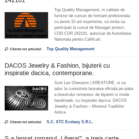
242101
Top Quality Management, in calitate de
furnizor de cursuri de formare profesionala
cu peste 15 ani experienta, va invita sa
participati la cursul de Manager proiect,
COD COR 242101, autorizat de Autoritatea
Nationala pentru Calificari.
Top Quality Management

Citeste tot articolul
DACOS Jewelry & Fashion, bijuterii cu
inspiratie dacica, contemporane.
Sunt Leo Gherasim | KREATORE, si va
aduc la cunostinta lansarea oficiala pe piata
a brand-ului romanesc de bijuterii si moda
handmade, cu inspiratie dacica: DACOS
Jewelry & Fashion – Misterul Traditiilor
Antice.
S.C. XTC Ecstasy S.R.L.

Citeste tot articolul
S-a lansat romanul „Libera!”, a treia carte