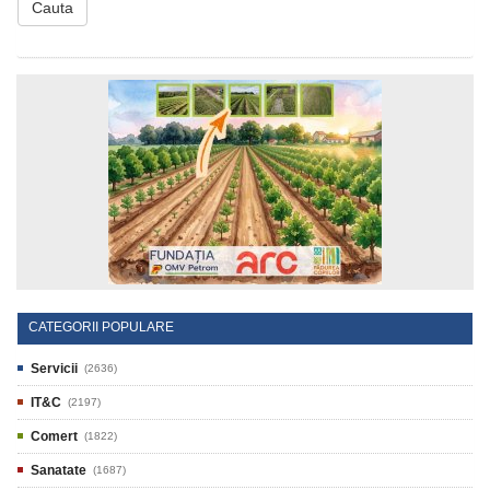
Cauta
CATEGORII POPULARE
Servicii
(2636)
IT&C
(2197)
Comert
(1822)
Sanatate
(1687)