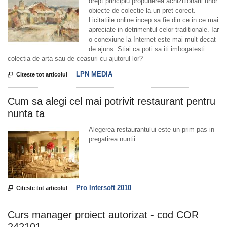
drept principiu propunerea achizitionarii unor
obiecte de colectie la un pret corect.
Licitatiile online incep sa fie din ce in ce mai
apreciate in detrimentul celor traditionale. Iar
o conexiune la Internet este mai mult decat
de ajuns. Stiai ca poti sa iti imbogatesti
colectia de arta sau de ceasuri cu ajutorul lor?
LPN MEDIA

Citeste tot articolul
Cum sa alegi cel mai potrivit restaurant pentru
nunta ta
Alegerea restaurantului este un prim pas in
pregatirea nuntii.
Pro Intersoft 2010

Citeste tot articolul
Curs manager proiect autorizat - cod COR