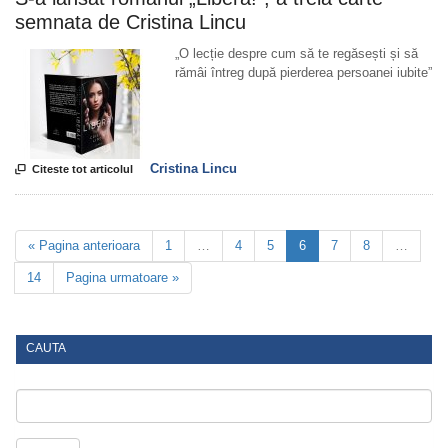
semnata de Cristina Lincu
„O lecție despre cum să te regăsești și să
rămâi întreg după pierderea persoanei iubite”
Cristina Lincu

Citeste tot articolul
« Pagina anterioara
1
…
4
5
6
7
8
…
14
Pagina urmatoare »
CAUTA