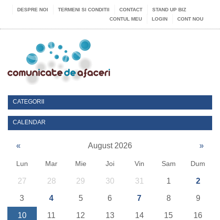
DESPRE NOI
TERMENI SI CONDITII
CONTACT
STAND UP BIZ
CONTUL MEU
LOGIN
CONT NOU
CATEGORII
CALENDAR
«
August 2026
»
Lun
Mar
Mie
Joi
Vin
Sam
Dum
27
28
29
30
31
1
2
3
4
5
6
7
8
9
10
11
12
13
14
15
16